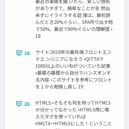
最近の事情を聞 いたら、新しい技術
がありすぎて、簡単なことが全 然出
来ずにイライラする話 僕は、最初読
んだとき20%ぐらい、SPA作り出す時
で50%、最近で80%ぐらいの理解度 •
18
サイト:2018年の最先端フロントエン
19.
ドエ ンジニアになろう •QITTAで
1000以上のいいねがついていた記事
•基礎の基礎から自分でハンズオンす
る内容 •このサイトを参考にフロント
を１から勉強し直し 19
HTML5 •そもそも何を持ってHTML5
20.
か分かってなかった •HTML5用に増
えたタグを使っていれば
HMLT4→HTML5にした！ということ