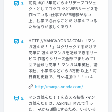
前提 •約1.5年前からホリデープロジェ
3.
クトとしてコツコ ツとWEBサービスを
作っている •仕事でWEB経験がない
上、独学で必要なことだ け学んでいる
ため偏りが激しくあり 3
HTTP://MANGA-YONDA.COM •「マン
4.
ガ読んだ！！」はクリックするだけで
簡単に 読んだマンガを記録できるサー
ビス 作者やシリーズ全部でまとめて1
回で登録も簡単！ マンガは集英社、講
談社、小学館などから 8万冊 以上！毎
日自動更新で、日々増加中！！ • • 4
http://manga-yonda.com/
マンガ読んだ！！を支える技術 •マン
5.
ガ読んだ!! は、ASP.NET MVCで作っ
た。 •ΑからΒ版にするため、いろいろ