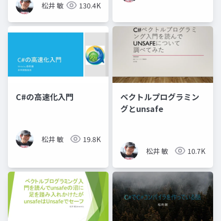
松井 敏
130.4K
C#の高速化入門
ベクトルプログラミン
グとunsafe
松井 敏
19.8K
松井 敏
10.7K