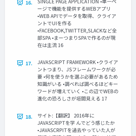
SINGLE PAGE APPLICATION •単一ペ
16.
ージで機能を提供するWEBアプリ
•WEB APIでデータを取得、クライア
ントでUIを作る
•FACEBOOK,TWITTER,SLACKなど全
部SPA •まーつまりSPAで作るのが現
在は主流 16
JAVASCRIPT FRAMEWORK •クライア
17.
ントつまり、JSフレームワークが必
要 •何を使うかを選ぶ必要があるため
知識がいる •調べれば調べるほどキー
ワードが増えていく •この辺でWEBの
進化の恐ろしさが垣間見える 17
サイト:【翻訳】 2016年に
18.
JAVASCRIPTを学 んでどう感じたか
•JAVASCRPITを過去やっていた人が