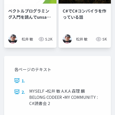
ベクトルプログラミン
C#でC#コンパイラを作
グ入門を読んでunsafe
っている話
の沼に足を踏み入れか
けたが _unsafeは
Unsafeでセーフ_
松井 敏
5.2K
松井 敏
5K
各ページのテキスト
1.
MYSELF •松井 敏 A.K.A 森理 麟
2.
BELONG CODEER •MY COMMUNITY :
C#読書会 2