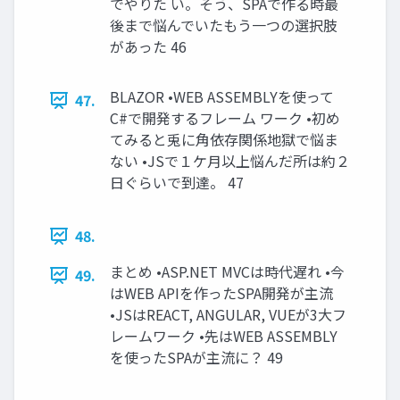
でやりた い。そう、SPAで作る時最
後まで悩んでいたもう一つの選択肢
があった 46
BLAZOR •WEB ASSEMBLYを使って
47.
C#で開発するフレーム ワーク •初め
てみると兎に角依存関係地獄で悩ま
ない •JSで１ケ月以上悩んだ所は約２
日ぐらいで到達。 47
48.
まとめ •ASP.NET MVCは時代遅れ •今
49.
はWEB APIを作ったSPA開発が主流
•JSはREACT, ANGULAR, VUEが3大フ
レームワーク •先はWEB ASSEMBLY
を使ったSPAが主流に？ 49