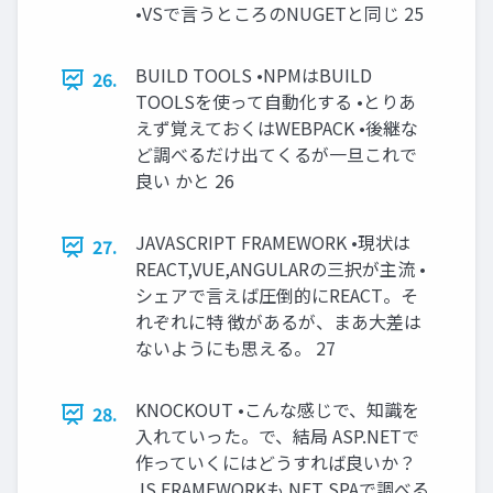
•VSで言うところのNUGETと同じ 25
BUILD TOOLS •NPMはBUILD
26.
TOOLSを使って自動化する •とりあ
えず覚えておくはWEBPACK •後継な
ど調べるだけ出てくるが一旦これで
良い かと 26
JAVASCRIPT FRAMEWORK •現状は
27.
REACT,VUE,ANGULARの三択が主流 •
シェアで言えば圧倒的にREACT。そ
れぞれに特 徴があるが、まあ大差は
ないようにも思える。 27
KNOCKOUT •こんな感じで、知識を
28.
入れていった。で、結局 ASP.NETで
作っていくにはどうすれば良いか？
JS FRAMEWORKも.NET SPAで調べる