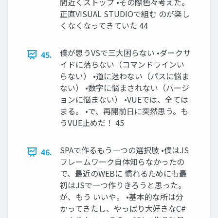
間近くストップ •その際色々考えた。
正直VISUAL STUDIOで組む のが楽し
くなくなってきていた 44
僕が思うVSで三大困らない •ダークサ
45.
イドに落ちない（コマンドラインい
らない） •道に迷わない（パスに悩ま
ない） •数字に悩まされない（バージ
ョンに悩まない） •VUEでは、全ては
まる。 •で、再開前日に突然思う。も
うVUE止めだ！ 45
SPAで作るもう一つの選択肢 •僕はJS
46.
フレームワーク自体知らなかったの
で、最近のWEBに 慣れるためにも最
初はJSで一つ作りきろうと思った。
が、もう いいや。 •基本的な所は分
かってきたし、やっぱり大好きなC#