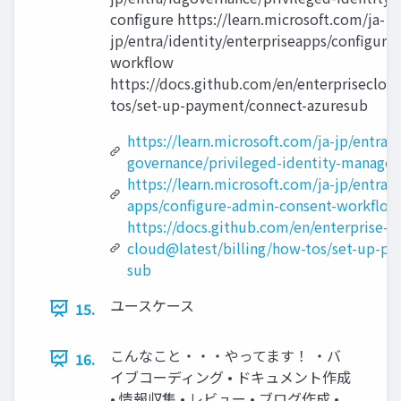
configure https://learn.microsoft.com/ja-
jp/entra/identity/enterpriseapps/configure
workflow
https://docs.github.com/en/enterpriseclou
tos/set-up-payment/connect-azuresub
https://learn.microsoft.com/ja-jp/entra/i
governance/privileged-identity-manage
https://learn.microsoft.com/ja-jp/entra/i
apps/configure-admin-consent-workflow
https://docs.github.com/en/enterprise-
cloud@latest/billing/how-tos/set-up-pa
sub
ユースケース
15.
こんなこと・・・やってます！ ・バ
16.
イブコーディング • ドキュメント作成
• 情報収集 • レビュー • ブログ作成 •