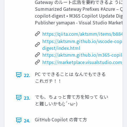
Gateway のルート広告を要約できるよ うに
Summarized Gateway Prefixes #Azure – Qiit
copilot-digest • M365 Copilot Update D
Publisher yamapan - Visual Studio Marketp
https://qiita.com/aktsmm/items/b884
https://aktsmm.github.io/vscode-copilo
digest/index.html
https://aktsmm.github.io/m365-copilot
https://marketplace.visualstudio.com/
PC でできることは なんでもできる
22.
これガチ！！
でも、ちょっと育て方を知って ない
23.
と難しいかも(;´･ω･)
GitHub Copilot の育て方
24.