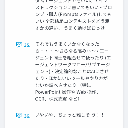
タムエージェントでもいい、 • イン
ストラクションに書いてもいい • プロ
ンプト職人(Promptsファイル)しても
いい 全部結局コンテキストをどう渡
すかの違い、 うまく動けばおっけー
それでもうまくいかなくなった
35.
ら・・・ ～さらなる高みへ～ • エー
ジェント同士を組合せて使ったり (エ
ージェントワークフロー/サブエージ
ェント) • 決定論的なことはAIにさせ
たり • ほかにいいツールややり方が
ないか調べさせたり （特に
PowerPoint 操作や Web 操作、
OCR、株式売買 など）
いやいや、ちょっと難しそ う！！
36.