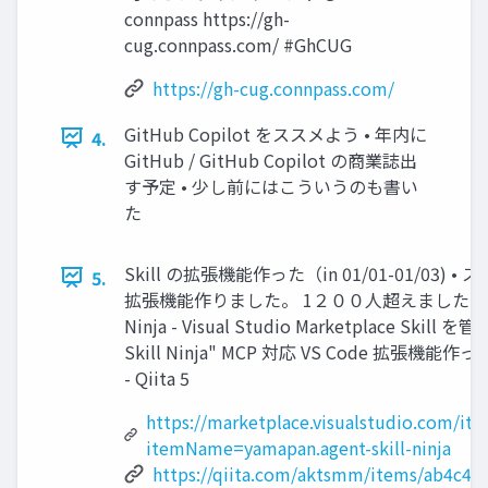
connpass https://gh-
cug.connpass.com/ #GhCUG
https://gh-cug.connpass.com/
GitHub Copilot をススメよう • 年内に
4.
GitHub / GitHub Copilot の商業誌出
す予定 • 少し前にはこういうのも書い
た
Skill の拡張機能作った（in 01/01-01/03) 
5.
拡張機能作りました。 1２００人超えました！ Agen
Ninja - Visual Studio Marketplace Skill 
Skill Ninja" MCP 対応 VS Code 拡張機能作
- Qiita 5
https://marketplace.visualstudio.com/it
itemName=yamapan.agent-skill-ninja
https://qiita.com/aktsmm/items/ab4c4c