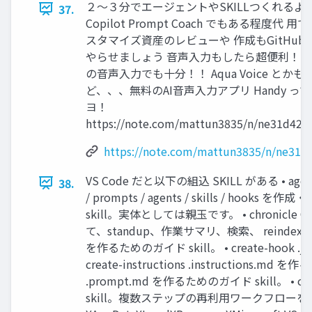
２〜３分でエージェントやSKILLつくれるよ！ 
37.
Copilot Prompt Coach でもある程度代 用
スタマイズ資産のレビューや 作成もGitHub Co
やらせましょう 音声入力もしたら超便利！！ 
の音声入力でも十分！！ Aqua Voice とかも
ど、、、無料のAI音声入力アプリ Handy っ
ヨ！
https://note.com/mattun3835/n/ne31d42b
https://note.com/mattun3835/n/ne31d
VS Code だと以下の組込 SKILL がある • agent-cu
38.
/ prompts / agents / skills / h
skill。実体としては親玉です。 • chronicle
て、standup、作業サマリ、検索、 reindex などを行う
を作るためのガイド skill。 • create-hook .j
create-instructions .instructions.md 
.prompt.md を作るためのガイド skill。 • c
skill。複数ステップの再利用ワークフローを sk