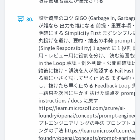
限は管理者設定が優先される
設計資産のコツ GIGO (Garbage In, Garbage 
30.
が雑なら 出力も雑になる 前提・重要事項・
明確にする Simplicity First まずシンプル
丸投げを避け、要約・抽出の単発 prompt から
(Single Responsibility) 1 agent に 1 
用・レビュー用に役割を分け、 読む範囲も絞る
in the Loop 承認・例外判断・公開前確認は
約後に抜け・誤読を人が確認する Fail Fast
る前に小さく試して早く止 める まず要約・
し、抜けたら早く止める Feedback Loop 
ー結果を次回に生かす 抜けた論点を prompt 
instructions / docs に戻す
https://learn.microsoft.com/azure/ai-
foundry/openai/concepts/prompt-enginee
プトエンジニアリ ングの手法 プロンプト エ
ングの手法 https://learn.microsoft.com/azur
foundry/openai/concepts/prompt-engineer