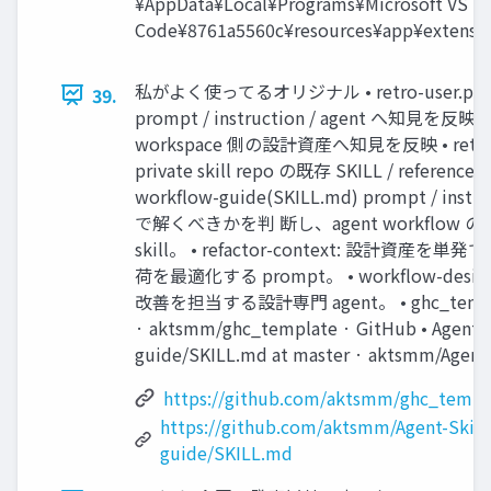
¥AppData¥Local¥Programs¥Microsoft VS
Code¥8761a5560c¥resources¥app¥extensio
私がよく使ってるオリジナル • retro-user.prompt
39.
prompt / instruction / agent へ知見を反映 •
workspace 側の設計資産へ知見を反映 • retro-pri
private skill repo の既存 SKILL / referen
workflow-guide(SKILL.md) prompt / instruc
で解くべきかを判 断し、agent workflo
skill。 • refactor-context: 設計
荷を最適化する prompt。 • workflow-d
改善を担当する設計専門 agent。 • ghc_template/
· aktsmm/ghc_template · GitHub • Agent-S
guide/SKILL.md at master · aktsmm/Agent-
https://github.com/aktsmm/ghc_templa
https://github.com/aktsmm/Agent-Skill
guide/SKILL.md