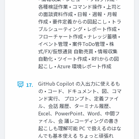
各種検証作業 • コマンド操作 • 上司と
の面談資料作成 • 日報・週報・月報
作成 • 要件定義からの図起こし • トラ
ブルシューティング • レポート作成 •
フローチャート作成 • ナレッジ蓄積 •
イベント管理 • 案件ToDo管理 • 株
式/FX/仮想通貨 自動売買 • 情報収集
自動化 • ツイート作成 • RFIからの図
起こし • Azure 環境レポート作成
GitHub Copilot の入出力に使えるも
17.
の • コード、ドキュメント、図、コマ
ンド実行、 プロンプト、定義ファイ
ル、会話 履歴、ターミナル履歴、
Excel、PowerPoint、Word、中間フ
ァイル、会 議レコーディングの書き
起こしも理解可能 PC で扱えるのはな
んでも基本使える ちょっと頑張れ