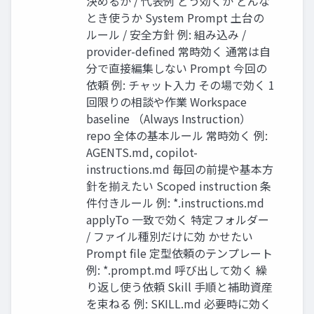
決めるか / 代表例 どう効くか どんな
とき使うか System Prompt 土台の
ルール / 安全方針 例: 組み込み /
provider-defined 常時効く 通常は自
分で直接編集しない Prompt 今回の
依頼 例: チャット入力 その場で効く 1
回限りの相談や作業 Workspace
baseline （Always Instruction）
repo 全体の基本ルール 常時効く 例:
AGENTS.md, copilot-
instructions.md 毎回の前提や基本方
針を揃えたい Scoped instruction 条
件付きルール 例: *.instructions.md
applyTo 一致で効く 特定フォルダー
/ ファイル種別だけに効 かせたい
Prompt file 定型依頼のテンプレート
例: *.prompt.md 呼び出して効く 繰
り返し使う依頼 Skill 手順と補助資産
を束ねる 例: SKILL.md 必要時に効く