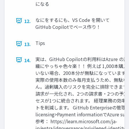
になる
なにをするにも、VS Code を開いて
12.
GitHub Copilotでベース作り！
Tips
13.
実は、GitHub Copilotの利用料はAzure
14.
織にやっちゃ色々楽！！ 例えば 1,000本購入
いない場合、200本分が無駄になっています。 
実際の使用本数のみ毎月支払うため、無駄な
ん。過剰購入のリスクを完全に排除できます。 Git
請求が一元化され、2つの請求書・2つの予算
セスが1つに統合されます。 経理業務の効率
トを削減します。 GitHub Enterpriseの管理画面
licensing>Payment informationでAzure 
参考： https://learn.microsoft.com/ja-
jp/entra/idgovernance/privileged-identit