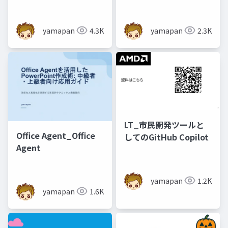
yamapan
4.3K
yamapan
2.3K
LT_市民開発ツールと
Office Agent_Office
してのGitHub Copilot
Agent
yamapan
1.2K
yamapan
1.6K