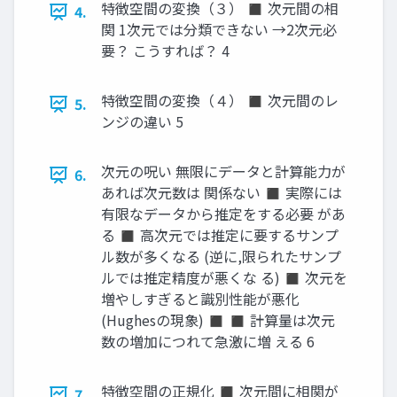
特徴空間の変換（３） ◼ 次元間の相
4.
関 1次元では分類できない →2次元必
要？ こうすれば？ 4
特徴空間の変換（４） ◼ 次元間のレ
5.
ンジの違い 5
次元の呪い 無限にデータと計算能力が
6.
あれば次元数は 関係ない ◼ 実際には
有限なデータから推定をする必要 があ
る ◼ 高次元では推定に要するサンプ
ル数が多くなる (逆に,限られたサンプ
ルでは推定精度が悪くな る) ◼ 次元を
増やしすぎると識別性能が悪化
(Hughesの現象) ◼ ◼ 計算量は次元
数の増加につれて急激に増 える 6
特徴空間の正規化 ◼ 次元間に相関が
7.