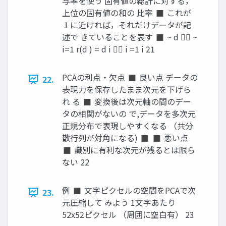
与率を使う 固有値の総計に対する，
上位の固有値の和の 比率 ◼ これが
１に近ければ，それだけデータが記
述で きていることを表す ◼ ~ d  ~
i=1 r(d ) = d i  i =1 i 21
PCAの利点・欠点 ◼ 良い点 データの
22.
表現力を保存したまま次元を下げら
れ る ◼ 変換後は次元軸の間のデー
タの相関がないの で,データを多次元
正規分布で表現しやすくなる （共分
散行列が対角になる) ◼ ◼ 悪い点
◼ 識別に有利な次元が残るとは限ら
ない 22
例 ◼ 文字ピクセルの空間をPCAで次
23.
元圧縮して みよう 1文字あたり
52x52ピクセル （周囲に空白有） 23