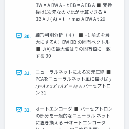
W = A W A ~ t B = A B A ◼ 変換
後は1次元なので比が計算できる A
B A J ( A) = t → max A W A t 29
線形判別分析（４） ◼ −1 前式を最
30.
大にするA： W B の固有ベクトル
◼ J(A)の最大値はその固有値に一致
する 30
ニューラルネットによる次元圧縮 ◼
31.
PCAをニューラルネット風に描けば 𝒚
𝑡 𝒚=𝐴 𝒙 𝒙 𝒙′ 𝑡 𝐴 𝒙′ = 𝐴𝒚 𝐴 パーセプトロ
ン 31
オートエンコーダ ◼ パーセプトロン
32.
の部分を一般的なニューラル ネット
に置き換える →オートエンコーダ