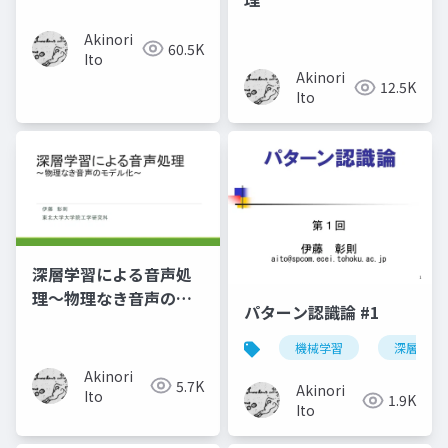
Akinori
60.5K
Ito
Akinori
12.5K
Ito
深層学習による音声処
理～物理なき音声のモ
パターン認識論 #1
デル化～
機械学習
深層学習
Akinori
5.7K
Akinori
Ito
1.9K
Ito