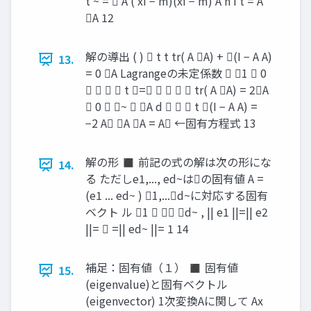
t ~ =  A ( xi − m)(xi − m) A n i t = A
A 12
解の導出 ( )  t t tr( A A) + (I − A A)
13.
= 0 A Lagrangeの未定係数  1  0
    t =     tr( A A) = 2A
 0  ~  A d    t (I − A A) =
−2 A A A = A ←固有方程式 13
解の形 ◼ 前記の式の解は次の形にな
14.
る ただしe1,..., ed~はの固有値 A =
(e1 ... ed~ ) 1,...d~に対応する固有
ベクト ル 1   d~ , || e1 ||=|| e2
||=  =|| ed~ ||= 1 14
補足：固有値（１） ◼ 固有値
15.
(eigenvalue)と固有ベクトル
(eigenvector) 1次変換Aに関して Ax