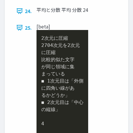
平均と分散 平均 分散 24
24.
[beta]
25.
2次元に圧縮

2704次元を2次元

に圧縮

比較的似た文字

が同じ領域に集

まっている

◼ 1次元目は「外側

に四角い線があ

るかどうか」

◼ 2次元目は「中心

の縦線」

4
