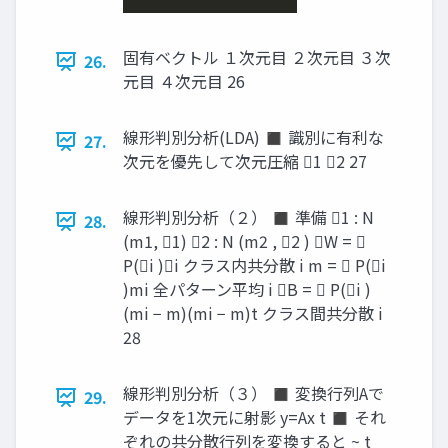
固有ベクトル １次元目 ２次元目 ３次
26.
元目 ４次元目 26
線形判別分析(LDA) ◼ 識別に有利な
27.
次元を優先して次元圧縮 1 2 27
線形判別分析（２） ◼ 準備 1 : N
28.
(m1, 1) 2 : N (m2 , 2 ) W = 
P(i )i クラス内共分散 i m =  P(i
)mi 全パターン平均 i B =  P(i )
(mi − m)(mi − m)t クラス間共分散 i
28
線形判別分析（３） ◼ 変換行列Aで
29.
データを1次元に射影 y=Ax t ◼ それ
ぞれの共分散行列を変換すると ~ t