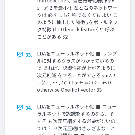
(Autoencoder、自己符号化器) 𝒚 𝒙 𝒙′
𝒙 − 𝒙′ 2 を最小化 左と右のネットワー
クは 必ずしも対称でなくても よい こ
のように抽出した特徴 𝒚をボトルネッ
ク特徴 (bottleneck feature)と 呼ぶ
ことがある 32
LDAをニューラルネット化 ◼ サンプ
33.
ルに対するクラスがわかっているの
で あれば、認識性能が上がるように
次元削減 をすることができる 𝒚 𝒙 𝑳 𝑳
= (𝐿1 , … , 𝐿𝐶 ) 1 𝒙 ∈ 𝜔𝑘 𝐿𝑘 = ቊ 0
otherwise One-hot vector 33
LDAをニューラルネット化 ◼ ニュー
34.
ラルネットで認識をするのなら、そ
もそ も次元圧縮をする必要がないの
では？ →次元圧縮はさまざまなこと