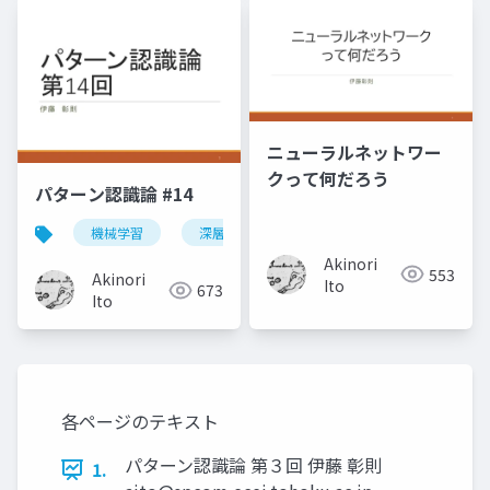
ニューラルネットワー
クって何だろう
パターン認識論 #14
機械学習
深層学習
パターン認識
Akinori
553
Akinori
Ito
673
Ito
各ページのテキスト
パターン認識論 第３回 伊藤 彰則
1.