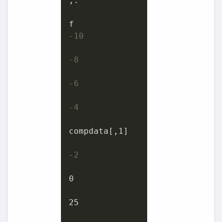
;: '

-10
-8
-6
-4
compdata[,1]

-2
0

25
