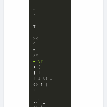
~

"

T

><

^

=

+ \r
) (

] i

[ 1 l! I

{} j |

t

,.` _
