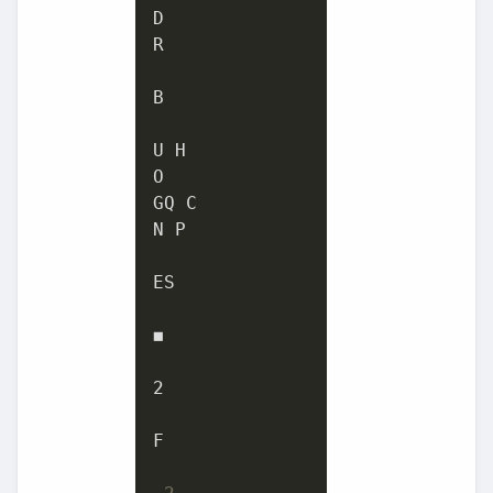
D

R

B

U H

O

GQ C

N P

ES

◼

2

F
