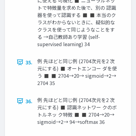
に使える 可視化 ◼ ニューラルネッ
トで特徴量を求めた後で、別の 認識
器を使って認識する ◼ ◼ 本当のク
ラスがわからないときに、疑似的な
クラスを使って同じようなことをす
る →自己教師あり学習 (self-
supervised learning) 34
例 先ほどと同じ例 (2704次元を2 次
35.
元にする) ◼ オートエンコー ダを使
う ◼ ◼ 2704→20→ sigmoid→2→
2704 35
例 先ほどと同じ例 (2704次元を2 次
36.
元にする) ◼ 認識ネットワー クのボ
トルネッ ク特徴 ◼ ◼ 2704→20→
sigmoid→2→ 94→softmax 36