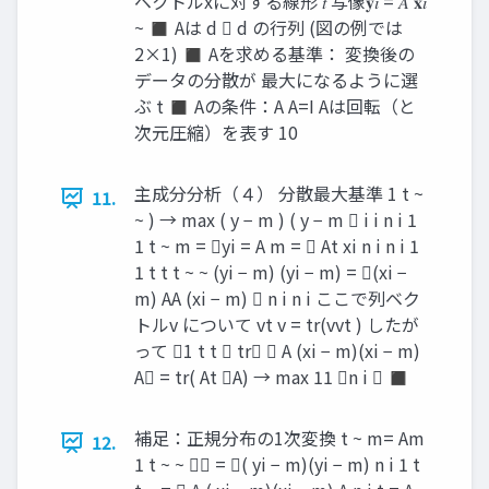
ベクトルxに対する線形 𝑡 写像𝐲𝑖 = 𝐴 𝐱𝑖
~ ◼ Aは d  d の行列 (図の例では
2×1) ◼ Aを求める基準： 変換後の
データの分散が 最大になるように選
ぶ t ◼ Aの条件：A A=I Aは回転（と
次元圧縮）を表す 10
主成分分析（４） 分散最大基準 1 t ~
11.
~ ) → max ( y − m ) ( y − m  i i n i 1
1 t ~ m = yi = A m =  At xi n i n i 1
1 t t t ~ ~ (yi − m) (yi − m) = (xi −
m) AA (xi − m)  n i n i ここで列ベク
トルv について vt v = tr(vvt ) したが
って 1 t t  tr  A (xi − m)(xi − m)
A = tr( At A) → max 11 n i  ◼
補足：正規分布の1次変換 t ~ m= Am
12.
1 t ~ ~  = ( yi − m)(yi − m) n i 1 t