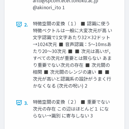
aito@spcom.ecei.tohoku.ac.jp
@akinori_ito 1
特徴空間の変換（１） ◼ 認識に使う
2.
特徴ベクトルは一般に大変次元が高 い
文字認識で1文字あたり32×32ドット
→1024次元 ◼ 音声認識：5～10msあ
たり20～30次元 ◼ ◼ 次元は高いが,
すべての次元が重要とは限らない あま
り重要でない次元の存在 ◼ 次元間の
相関 ◼ 次元間のレンジの違い ◼ ◼
次元が高いと認識系の設計がうまく行
かなくなる (次元の呪い) 2
特徴空間の変換（２） ◼ 重要でない
3.
次元の存在 この辺はほとんど１ にな
らない→識別 に寄与しない 3