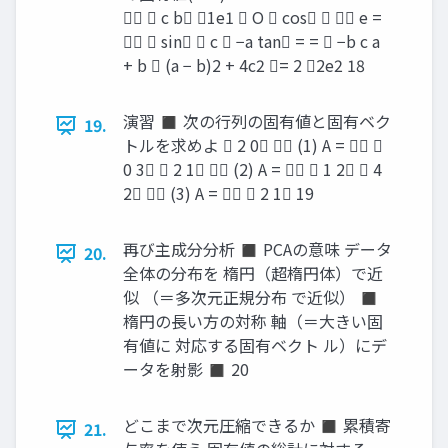
  c b 1e1  O  cos   e =
  sin  c  −a tan = =  −b c a
+ b  (a − b)2 + 4c2 = 2 2e2 18
演習 ◼ 次の行列の固有値と固有ベク
19.
トルを求めよ  2 0  (1) A =  
0 3  2 1  (2) A =   1 2  4
2  (3) A =   2 1 19
再び主成分分析 ◼ PCAの意味 データ
20.
全体の分布を 楕円（超楕円体）で近
似 （＝多次元正規分布 で近似） ◼
楕円の長い方の対称 軸（＝大きい固
有値に 対応する固有ベクト ル）にデ
ータを射影 ◼ 20
どこまで次元圧縮できるか ◼ 累積寄
21.