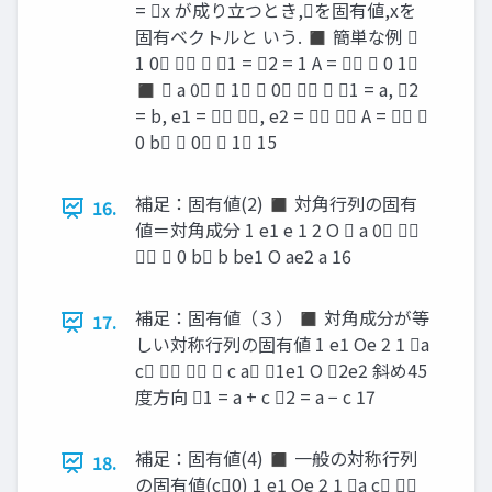
= x が成り立つとき,を固有値,xを
固有ベクトルと いう. ◼ 簡単な例 
1 0   1 = 2 = 1 A =   0 1
◼  a 0  1  0   1 = a, 2
= b, e1 =  , e2 =   A =  
0 b  0  1 15
補足：固有値(2) ◼ 対角行列の固有
16.
値＝対角成分 1 e1 e 1 2 O  a 0 
  0 b b be1 O ae2 a 16
補足：固有値（３） ◼ 対角成分が等
17.
しい対称行列の固有値 1 e1 Oe 2 1 a
c    c a 1e1 O 2e2 斜め45
度方向 1 = a + c 2 = a − c 17
補足：固有値(4) ◼ 一般の対称行列
18.
の固有値(c0) 1 e1 Oe 2 1 a c 