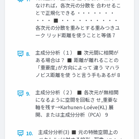
なければ，各次元の分散を 合わせるこ
とで正規化できる ・・・ ・・ ・ ・
・・ ・ ◼ ・・ ・ ・ ・・ ・ ・ ・ ・
各次元の分散を重みとする重みつきユ
ーク リッド距離を使うことと等価 7
主成分分析（１） ◼ 次元間に相関が
8.
ある場合は？ ◼ 距離が離れることの
「重要度｣が方向によって 違う マハラ
ノビス距離を使 うと言う手もあるが 8
主成分分析（２） ◼ 各次元が無相関
9.
になるように空間を回転さ せ,重要な
軸を残す→Karhunen-Loéve(KL) 展
開、または主成分分析（PCA） 9
主成分分析(3) ◼ 元の特徴空間上の
10.