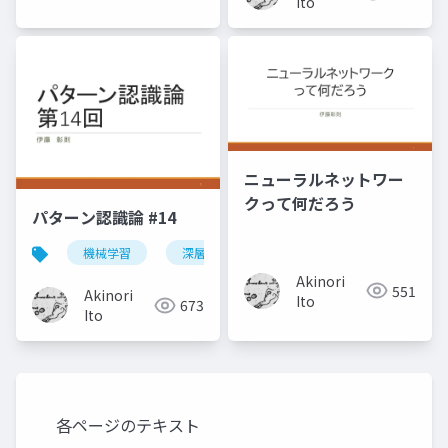
Ito
ニューラルネットワー
クって何だろう
パターン認識論 #14
機械学習
深層学習
パターン認識
Akinori
551
Akinori
Ito
673
Ito
各ページのテキスト