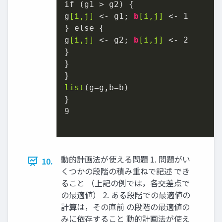
if (g1 > g2) {

g
[i,j]
 <- g1; 
b
[i,j]
 <- 
1
} else {

g
[i,j]
 <- g2; 
b
[i,j]
 <- 
2
}

}

list
(g=g,b=b)

9
動的計画法が使える問題 1. 問題がい
10.
くつかの段階の積み重ねで記述 でき
ること （上記の例では，各交差点で
の最適値） 2. ある段階での最適値の
計算は，その直前 の段階の最適値の
みに依存すること 動的計画法が使え