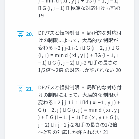
) = min d ( xi , y j ) + G (i − 1, j − 1)
 G (i, j − 1)  極端な対応付けも可能
19
DPパスと傾斜制限 ◦ 局所的な対応付
20.
けの制限によって，大局的な 制限が
変わる i-2 j j-1 i-1 i  G (i − 2, j )  G
(i, j ) = min d ( xi , y j ) + G (i − 1, j
− 1)  G (i, j − 2)  j-2 相手の長さの
1/2倍～2倍 の対応しか許されない 20
DPパスと傾斜制限 ◦ 局所的な対応付
21.
けの制限によって，大局的な 制限が
変わる i-2 j j-1 i-1 i d ( xi −1 , y j ) +
G (i − 2, j )  G (i, j ) = min d ( xi , y j
) +  G (i − 1, j − 1) d ( x , y ) + G (i,
j − 2)  i j −1 j-2 相手の長さの1/2倍
～2倍 の対応しか許されない 21