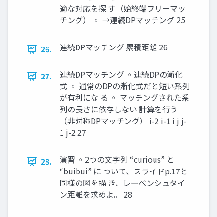
適な対応を探 す（始終端フリーマッ
チング） ◦ →連続DPマッチング 25
連続DPマッチング 累積距離 26
26.
連続DPマッチング ◦連続DPの漸化
27.
式 ◦ 通常のDPの漸化式だと短い系列
が有利にな る ◦ マッチングされた系
列の長さに依存しない 計算を行う
（非対称DPマッチング） i-2 i-1 i j j-
1 j-2 27
演習 ◦2つの文字列 “curious” と
28.
“buibui” に ついて、スライドp.17と
同様の図を描 き、レーベンシュタイ
ン距離を求めよ。 28