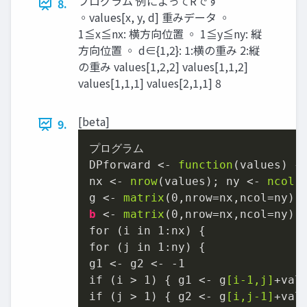
プログラム 例によってRです
8.
◦values[x, y, d] 重みデータ ◦
1≦x≦nx: 横方向位置 ◦ 1≦y≦ny: 縦
方向位置 ◦ d∈{1,2}: 1:横の重み 2:縦
の重み values[1,2,2] values[1,1,2]
values[1,1,1] values[2,1,1] 8
[beta]
9.
プログラム

DPforward <- 
function
(values) {

nx <- 
nrow
(values); ny <- 
ncol
(v
g <- 
matrix
(
0
b
 <- 
matrix
(
0
,nrow=nx,ncol=ny)

for (i in 
1
:nx) {

for (j in 
1
:ny) {

g1 <- g2 <- -
1
if (i > 
1
) { g1 <- g
[i-1,j]
+val
if (j > 
1
) { g2 <- g
[i,j-1]
+val