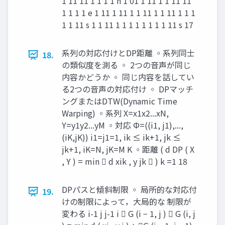
1 11 11 1 1 1 1 n 1 01 1 11 1 1 11 11
1 1 1 1 e 1 11 1 11 1 1 11 1 1 11 1 1 1
1 1 11 s 1 1 11 1 1 1 1 1 1 1 1 11 s 17
系列の対応付けとDP距離 ◦系列同士
18.
の類似度を測る ◦ 2つの音声が同じ
内容かどうか ◦ 同じ内容を話してい
る2つの音声の対応付け ◦ DPマッチ
ングまたはDTW(Dynamic Time
Warping) ◦系列 X=x1x2...xN,
Y=y1y2...yM ◦対応 Φ=((i1, j1),...,
(iK,jK)) i1=j1=1, ik ≤ ik+1, jk ≤
jk+1, iK=N, jK=M K ◦距離 ( d DP ( X
, Y ) = min  d xik , y jk  ) k =1 18
DPパスと傾斜制限 ◦ 局所的な対応付
19.
けの制限によって，大局的な 制限が
変わる i-1 j j-1 i  G (i − 1, j )  G (i, j