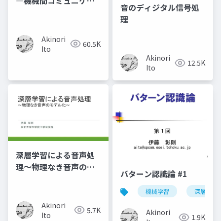
―機械間コミュニケー
音のディジタル信号処
ション
理
Akinori
60.5K
Ito
Akinori
12.5K
Ito
深層学習による音声処
理～物理なき音声のモ
パターン認識論 #1
デル化～
機械学習
深層学習
Akinori
5.7K
Akinori
Ito
1.9K