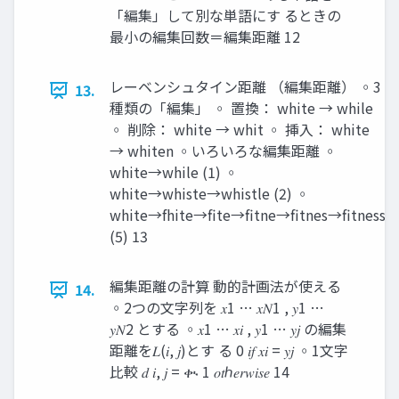
「編集」して別な単語にす るときの
最小の編集回数＝編集距離 12
レーベンシュタイン距離 （編集距離） ◦3
13.
種類の「編集」 ◦ 置換： white → while
◦ 削除： white → whit ◦ 挿入： white
→ whiten ◦いろいろな編集距離 ◦
white→while (1) ◦
white→whiste→whistle (2) ◦
white→fhite→fite→fitne→fitnes→fitness
(5) 13
編集距離の計算 動的計画法が使える
14.
◦2つの文字列を 𝑥1 … 𝑥𝑁1 , 𝑦1 …
𝑦𝑁2 とする ◦𝑥1 … 𝑥𝑖 , 𝑦1 … 𝑦𝑗 の編集
距離を𝐿(𝑖, 𝑗)とす る 0 𝑖𝑓 𝑥𝑖 = 𝑦𝑗 ◦1文字
比較 𝑑 𝑖, 𝑗 = ቊ 1 𝑜𝑡ℎ𝑒𝑟𝑤𝑖𝑠𝑒 14