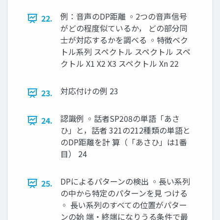
例：音声のDP距離 ◦2つの音声信号
22.
がどの程度似ているか， どの部分同
士が対応するかを調べる ◦特徴ベク
トル系列 スペクトル スペクトル スペ
クトル X1 X2 X3 スペクトル Xn 22
対応付けの例 23
23.
認識例 ◦話者SP208の単語「あさ
24.
ひ」と，話者 321の212種類の単語と
のDP距離を計 算（「あさひ」は1番
目） 24
DPによるパターンの検出 ◦長い系列
25.
の中から特定のパターンを見 つける
◦ 長い系列のすべての位置がパター
ンの始 端・終端になりうる条件で最