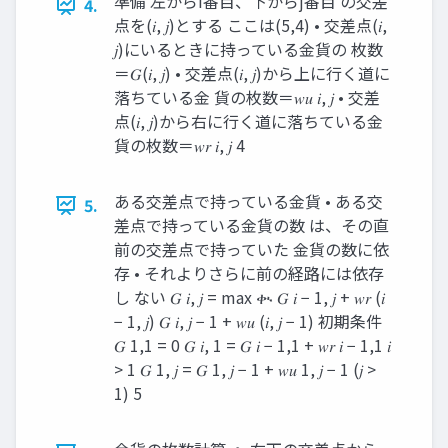
準備 左からi番目、下からj番目 の交差
4.
点を(𝑖, 𝑗)とする ここは(5,4) • 交差点(𝑖,
𝑗)にいるときに持っている金貨の 枚数
＝𝐺(𝑖, 𝑗) • 交差点(𝑖, 𝑗)から上に行く道に
落ちている金 貨の枚数＝𝑤𝑢 𝑖, 𝑗 • 交差
点(𝑖, 𝑗)から右に行く道に落ちている金
貨の枚数＝𝑤𝑟 𝑖, 𝑗 4
ある交差点で持っている金貨 • ある交
5.
差点で持っている金貨の数 は、その直
前の交差点で持っていた 金貨の数に依
存 • それよりさらに前の経路には依存
し ない 𝐺 𝑖, 𝑗 = max ቊ 𝐺 𝑖 − 1, 𝑗 + 𝑤𝑟 (𝑖
− 1, 𝑗) 𝐺 𝑖, 𝑗 − 1 + 𝑤𝑢 (𝑖, 𝑗 − 1) 初期条件
𝐺 1,1 = 0 𝐺 𝑖, 1 = 𝐺 𝑖 − 1,1 + 𝑤𝑟 𝑖 − 1,1 𝑖
> 1 𝐺 1, 𝑗 = 𝐺 1, 𝑗 − 1 + 𝑤𝑢 1, 𝑗 − 1 (𝑗 >
1) 5