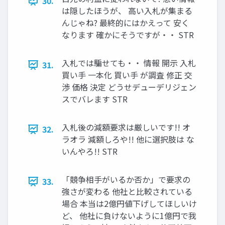
30.
は隠したほうが、 高い入札が集まる
んじゃね? 最終的にはかえって 安く
なります 確かにそうですが・・ STR
入札では騙せても・・ 情報 開示 入札
31.
買い手 一本化 買い手 が調査 修正 交
渉 価格 決定 どうせデューデリジェン
スでバレます STR
入札後の減額要求は厳しいです!! オ
32.
ラオラ 減額しろや!! 他に選択肢は な
いんやろ!! STR
「競争相手がいるか否か」で要求の
33.
強さが変わる 他社と比較されている
場合 本当は2億円値下げしてほしいけ
ど、 他社に負けないように1億円で我