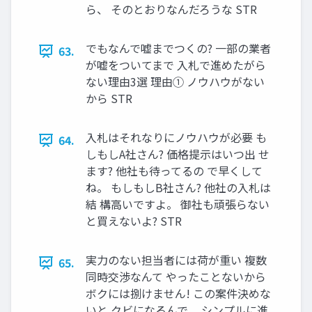
ら、 そのとおりなんだろうな STR
でもなんで嘘までつくの? 一部の業者
63.
が嘘をついてまで 入札で進めたがら
ない理由3選 理由① ノウハウがない
から STR
入札はそれなりにノウハウが必要 も
64.
しもしA社さん? 価格提示はいつ出 せ
ます? 他社も待ってるの で早くして
ね。 もしもしB社さん? 他社の入札は
結 構高いですよ。 御社も頑張らない
と買えないよ? STR
実力のない担当者には荷が重い 複数
65.
同時交渉なんて やったことないから
ボクには捌けません! この案件決めな
いと クビになるんで、 シンプルに進