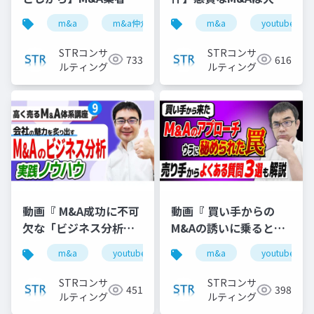
「テール条項」悪用ト
仲介が提案した？ルシ
m&a
m&a仲介
テール条項
m&a
youtube
youtube
ラブル３選』で投影し
アン以上の激震かも 』
た資料
で投影した資料
STRコンサ
STRコンサ
733
616
ルティング
ルティング
動画『 M&A成功に不可
動画『 買い手からの
欠な「ビジネス分析」
M&Aの誘いに乗るとこ
の実践ノウハウ 』で投
んな仕組みで損しま
m&a
youtube
バリュエーション
m&a
youtube
企業価
影した資料
す！【M&A相談
FAQ】』で投影した資
STRコンサ
STRコンサ
451
398
料
ルティング
ルティング