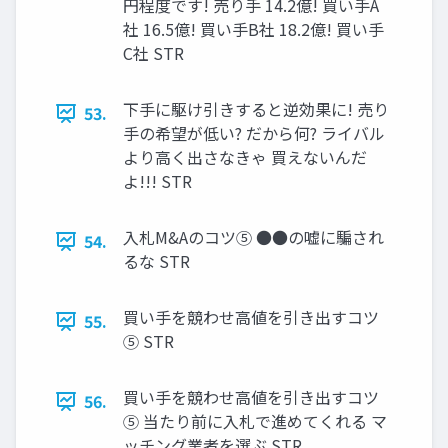
円程度です! 売り手 14.2億! 買い手A
社 16.5億! 買い手B社 18.2億! 買い手
C社 STR
下手に駆け引きすると逆効果に! 売り
53.
手の希望が低い? だから何? ライバル
より高く出さなきゃ 買えないんだ
よ!!! STR
入札M&Aのコツ⑤ ●●の嘘に騙され
54.
るな STR
買い手を競わせ高値を引き出すコツ
55.
⑤ STR
買い手を競わせ高値を引き出すコツ
56.
⑤ 当たり前に入札で進めてくれる マ
ッチング業者を選ぶ STR