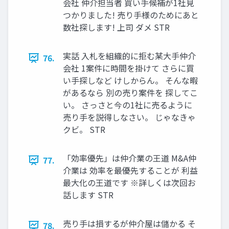
会社 仲介担当者 買い手候補が1社見
つかりました! 売り手様のためにあと
数社探します! 上司 ダメ STR
実話 入札を組織的に拒む某大手仲介
76.
会社 1案件に時間を掛けて さらに買
い手探しなど けしからん。 そんな暇
があるなら 別の売り案件を 探してこ
い。 さっさと今の1社に売るように
売り手を説得しなさい。 じゃなきゃ
クビ。 STR
「効率優先」は仲介業の王道 M&A仲
77.
介業は 効率を最優先することが 利益
最大化の王道です ※詳しくは次回お
話します STR
売り手は損するが仲介屋は儲かる そ
78.