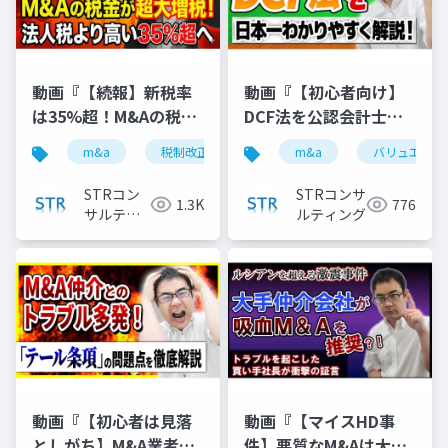
動画『【続報】新税率
動画『【初心者向け】
は35%超！M&Aの税金
DCF法を公認会計士が
が大幅増税｜3.5億円か
日本一わかりやすく解
m&a
税制改正
税金ミニマム課税
m&a
バリュエーシ
税理士
ら対象に』で投影した
説 』で投影した資料
資料
STRコン
STRコンサ
1.3K
776
サルティ
ルティング
ング
動画『【初心者は見落
動画『【マイスHD事
としがち】M&A業者の
件】悪質なM&Aは大手