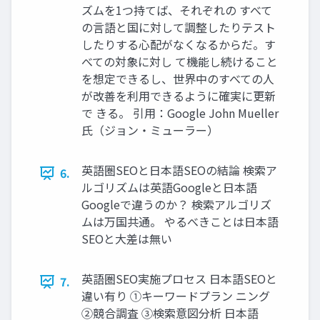
ズムを1つ持てば、それぞれの すべて
の言語と国に対して調整したりテスト
したりする心配がなくなるからだ。す
べての対象に対し て機能し続けること
を想定できるし、世界中のすべての人
が改善を利用できるように確実に更新
で きる。 引用：Google John Mueller
氏（ジョン・ミューラー）
英語圏SEOと日本語SEOの結論 検索ア
6.
ルゴリズムは英語Googleと日本語
Googleで違うのか？ 検索アルゴリズ
ムは万国共通。 やるべきことは日本語
SEOと大差は無い
英語圏SEO実施プロセス 日本語SEOと
7.
違い有り ①キーワードプラン ニング
②競合調査 ③検索意図分析 日本語