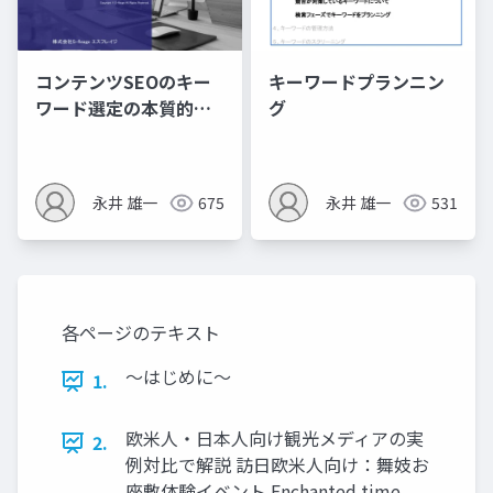
コンテンツSEOのキー
キーワードプランニン
ワード選定の本質的な
グ
考え方
永井 雄一
675
永井 雄一
531
各ページのテキスト
〜はじめに〜
1.
欧米人・日本人向け観光メディアの実
2.
例対比で解説 訪日欧米人向け：舞妓お
座敷体験イベント Enchanted time