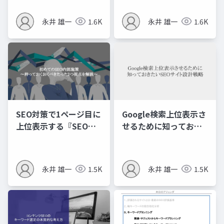
クを獲得する３つの手
ツ記事の制作手順を徹
法
底解剖
永井 雄一
1.6K
永井 雄一
1.6K
SEO対策で1ページ目に
Google検索上位表示さ
上位表示する『SEO対
せるために知っておき
策でまず最初に確認を
たいSEOサイト設計戦
しておきたい内部施
略
策』
永井 雄一
1.5K
永井 雄一
1.5K