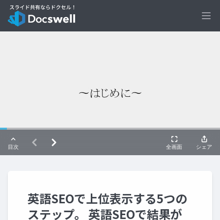
Ope
英語SEOで上位表示する5つの
ステップ。 英語SEOで結果が