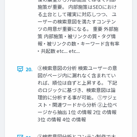
施策が重要。 内部施策はSEOにおけ
る土台として確実に対応しつつ、 ユ
ーザーの検索意図を満たすコンテン
ツの用意が重要になる。 重要 外部施
策 内部施策 ‣ 被リンクの質 ‣ タグ情
報 ‣ 被リンクの数 ‣ キーワード含有率
‣ 共起数 etc... etc...
③検索意図の分析 検索ユーザーの意
20.
図がページ内に漏れなく含まれてい
れば、順位は自ずと上昇する。 下記
のロジックに基づき、検索意図は論
理的に分析する事が可能。 ①サジェ
スト・関連ワードから分析 ②上位ペ
ージから抽出 1位 の情報 2位 の情報
3位 の情報 4位 の情報
③検索意図分析とコンテン制作で大