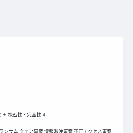
性 ＋ 機密性・完全性 4
金 対象 ランサム ウェア事案 情報漏洩事案 不正アクセス事案