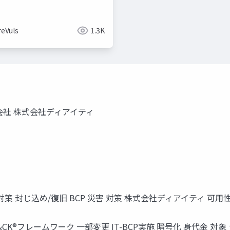
reVuls
1.3K
会社 株式会社ディアイティ
 対策 封じ込め/復旧 BCP 災害 対策 株式会社ディアイティ 可用
 ATT&CK®フレームワーク 一部変更 IT-BCP実施 暗号化 身代