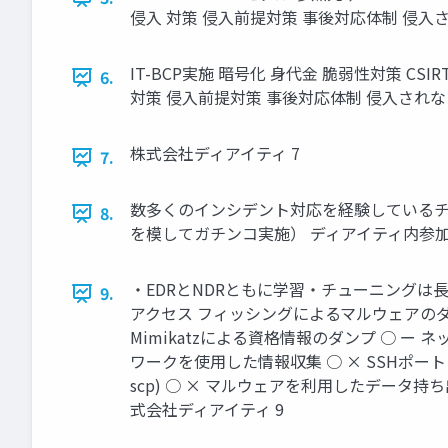
侵入 対策 侵入前提対策 事後対応体制 侵入
IT-BCP実施 暗号化 身代金 脆弱性対策 CS
6.
対策 侵入前提対策 事後対応体制 侵入されな
株式会社ディアイティ 7
7.
数多くのインシデント対応を経験しているチ
8.
を模してガチンコ実施） ディアイティ内参加組織 RED
・EDRとNDRともに学習・チューニングは長
9.
アクセス フィッシングによるマルウェアのダウ
Mimikatzによる資格情報のダンプ ○ ー ネ
ワークを使用した情報収集 ○ × SSHポートフォ
scp) ○ × マルウェアを利用したデータ持ち
式会社ディアイティ 9