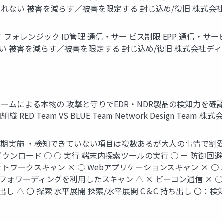
されない 被害を減らす／被害を限定する 封じ込め/復旧 株式会社
IRT フォレンジック ID管理 通信・サー ビス制限 EPP 通信・サ
い 被害を減らす／被害を限定する 封じ込め/復旧 株式会社ディ
ームによる本物の 攻撃と守りでEDR・NDR製品の検知力を確
 Team VS BLUE Team Network Design Team 株
期実施 ・検知できていない項目は複数あるが大人の事情で割愛 戦
ンロード ○ ○ 実行 端末内探索ツールの実行 ○ ー 防御回避 
ットワークスキャン × ○ Webアプリケーションスキャン × ○ SS
ワーディングを利用したスキャン △ × ビーコン通信 × ○ 攻撃ツール
出し △ 〇 探索 水平展開 探索/水平展開 C＆C 持ち出し 〇：