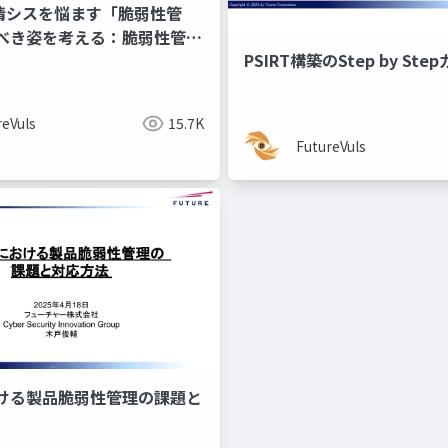
ec 情シスを悩ます「脆弱性管
べき姿を考える：脆弱性管理
PSIRT構築のStep by Ste
実際に運用を回すための考え方
reVuls
15.7K
FutureVuls
ける製品脆弱性管理の課題と