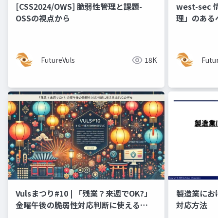
[CSS2024/OWS] 脆弱性管理と課題-
west-s
OSSの視点から
理」のある
の勘所- 
-
FutureVuls
18K
Futu
Vulsまつり#10 | 「残業？来週でOK?」
製造業にお
金曜午後の脆弱性対応判断に使える
対応方法
SSVCのデモ