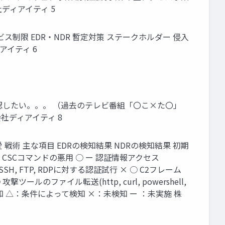
ディアイティ 5
ービス制限 EDR・NDR 暫定対策 ステークホルダー 侵入
アイティ 6
認したい。。。 （過去のテレビ番組「〇こ×た〇」
式会社ディアイティ 8
術 主な項目 EDRの検知結果 NDRの検知結果 初期
CSCコマンドの悪用 ○ ー 認証情報アクセス
H, FTP, RDPに対する認証試行 × ○ C2フレーム
のファイル転送(http, curl, powershell,
検知 △：条件によって検知 ×：未検知 ー ：未実施 株