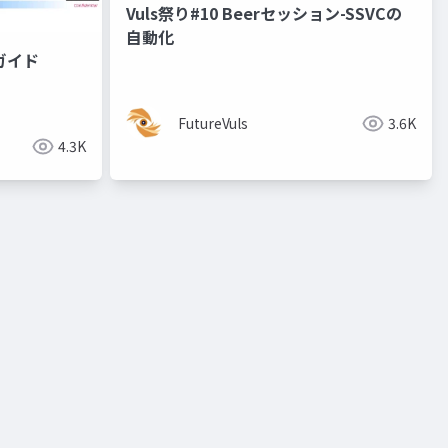
Vuls祭り#10 Beerセッション-SSVCの
自動化
pガイド
FutureVuls
3.6K
4.3K