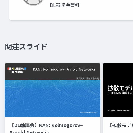
DL輪読会資料
関連スライド
【DL輪読会】KAN: Kolmogorov–
【拡散モデ
Arnold Networks