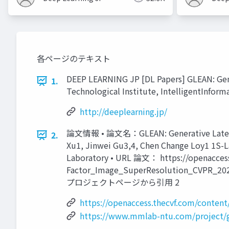
各ページのテキスト
DEEP LEARNING JP [DL Papers] GLEAN: Gene
1.
Technological Institute, IntelligentInform
http://deeplearning.jp/
論文情報 • 論文名：GLEAN: Generative Latent Ba
2.
Xu1, Jinwei Gu3,4, Chen Change Loy1 1S-La
Laboratory • URL 論文： https://openacces
Factor_Image_SuperResolution_CVP
プロジェクトページから引用 2
https://openaccess.thecvf.com/conte
https://www.mmlab-ntu.com/project/g