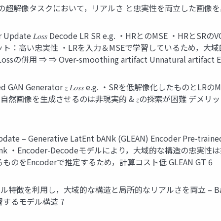
倍率の超解像タスクにおいて，リアルさ と忠実性を両立した画像を
 Update 𝐿𝑜𝑠𝑠 Decode LR SR e.g. ・HRとのMSE ・HR
ial Loss メリット：高い忠実性 ・LRを入力＆MSEで学習してい
⇒ Over-smoothing artifact Unnatural artifact E
trained GAN Generator 𝑧 𝐿𝑜𝑠𝑠 e.g. ・SRを低解像
らゆる自然画像を生成させるのは非現実的 & 𝑧の探索が困難 デメ
e – Generative LatEnt bANk (GLEAN) Encoder Pre-train
 ・Encoder-Decodeモデルにより，大域的な構造の忠実性は担
をEncoderで推定するため，計算コスト低 GLEAN GT 6
特徴を利用し，大域的な構造と局所的なリアルさを両立 – Bank（GAN 
するモデル構造 7