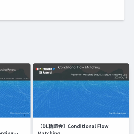
【DL輪読会】Conditional Flow
erging
Matching