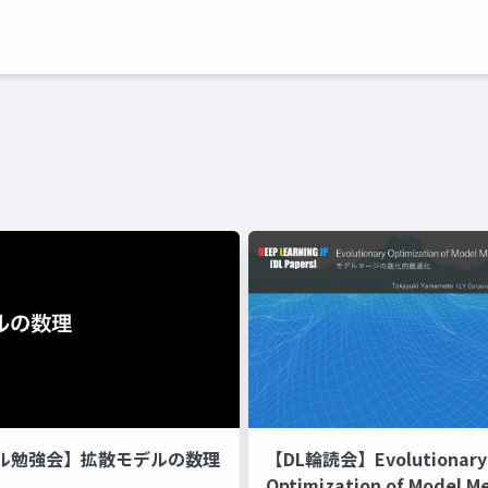
ル勉強会】拡散モデルの数理
【DL輪読会】Evolutionary
Optimization of Model M