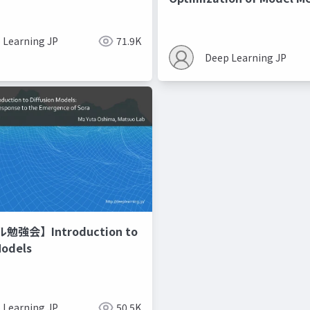
Recipes モデルマージの
 Learning JP
71.9K
Deep Learning JP
強会】Introduction to
Models
 Learning JP
50.5K