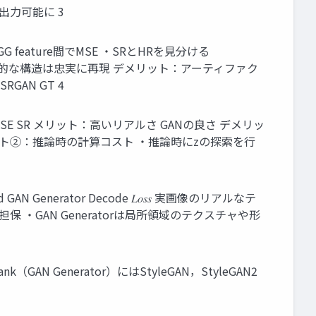
出力可能に 3
とSRのVGG feature間でMSE ・SRとHRを見分ける
るため，大域的な構造は忠実に再現 デメリット：アーティファク
SRGAN GT 4
化したものとLRのMSE SR メリット：高いリアルさ GANの良さ デメリッ
リット②：推論時の計算コスト ・推論時にzの探索を行
ed GAN Generator Decode 𝐿𝑜𝑠𝑠 実画像のリアルなテ
保 ・GAN Generatorは局所領域のテクスチャや形
Generator）にはStyleGAN，StyleGAN2