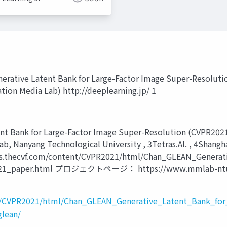
rative Latent Bank for Large-Factor Image Super-Resolutio
ation Media Lab) http://deeplearning.jp/ 1
nk for Large-Factor Image Super-Resolution (CVPR2021)
b, Nanyang Technological University , 3Tetras.AI. , 4Shangh
s.thecvf.com/content/CVPR2021/html/Chan_GLEAN_Generat
R_2021_paper.html プロジェクトページ： https://www.mmla
nt/CVPR2021/html/Chan_GLEAN_Generative_Latent_Bank_for
lean/