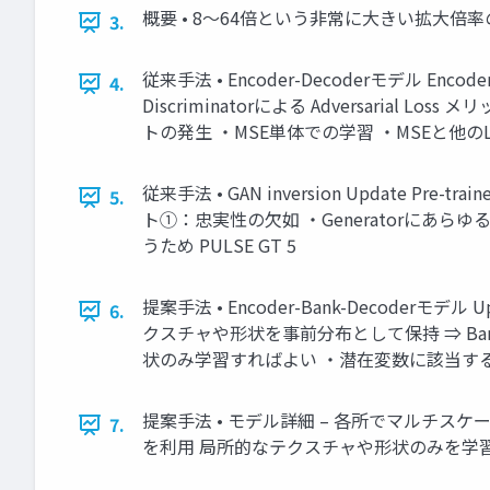
概要 • 8～64倍という非常に大きい拡大
3.
従来手法 • Encoder-Decoderモデル Encoder
4.
Discriminatorによる Adversar
トの発生 ・MSE単体での学習 ・MSEと他のLossの併用 ⇒ 
従来手法 • GAN inversion Update Pre-
5.
ト①：忠実性の欠如 ・Generatorにあ
うため PULSE GT 5
提案手法 • Encoder-Bank-Decoderモデル Updat
6.
クスチャや形状を事前分布として保持 ⇒ Bank
状のみ学習すればよい ・潜在変数に該当するもの
提案手法 • モデル詳細 – 各所でマルチスケール
7.
を利用 局所的なテクスチャや形状のみを学習