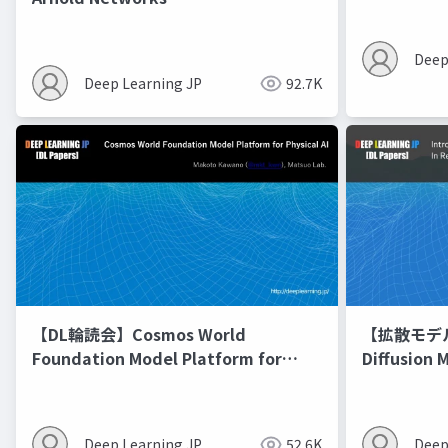
Deep
Deep Learning JP
92.7K
【DL輪読会】Cosmos World
【拡散モデル勉
Foundation Model Platform for
Diffusion 
Physical AI
Deep Learning JP
52.6K
Deep