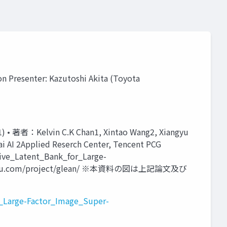
n Presenter: Kazutoshi Akita (Toyota
 • 著者：Kelvin C.K Chan1, Xintao Wang2, Xiangyu
ai AI 2Applied Reserch Center, Tencent PCG
ive_Latent_Bank_for_Large-
b-ntu.com/project/glean/ ※本資料の図は上記論文及び
_Large-Factor_Image_Super-