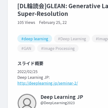
[DL輪読会]GLEAN: Generative Lat
Super-Resolution
105 Views
February 25, 22
#deep learning
#Deep Learning
#Image
#GAN
#Image Processing
スライド概要
2022/02/25
Deep Learning JP:
http://deeplearning.jp/seminar-2/
Deep Learning JP
@DeepLearning2023