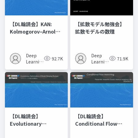
【DL輪読会】KAN:
【拡散モデル勉強会】
Kolmogorov–Arnold
拡散モデルの数理
Networks
Deep
Deep
92.7K
71.9K
Learning
Learning
JP
JP
【DL輪読会】
【DL輪読会】
Evolutionary
Conditional Flow
Optimization of
Matching