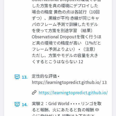
した方策を真の環境にデプロイした
場合の精度 黄色の点は各試行（10回
ずつ）、黒線が平均 赤線が同じキャ
パのフレーム予測で訓練したモデル
を使って方策を別途学習 （結果）
Observational Dropoutを強く行うほ
ど真の環境での精度が高い （1%だと
フレーム予測よりよい） • （注意）
ただし、方策やモデルの容量を大き
くするとこうはならない 12
定性的な評価 •
13.
https://learningtopredict.github.io/ 13
https://learningtopredict.github.io/
実験２：Grid World • • • • リンゴを取
14.
ると報酬、火にあたると負の報酬 中
心に自分がいる 行動は上下左右と