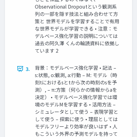
Observational Dropoutという観測系
列の一部を隠す技法と組み合わせて方
策と 世界モデルを学習することで有用
な世界モデルが学習できる • 注意：モ
デルベース強化学習の説明については
過去の阿久澤 くんの輪読資料に依拠し
ています 2
背景：モデルベース強化学習 • 記法 –
3.
s:状態, o:観測, a:行動 – M: モデル（時
刻tにおけるsとtから次の時刻のsを予
測）, – π:方策（何らかの情報からaを
決定） • モデルベース強化学習では環
境のモデルMを学習する • 活用方法 –
シミュレータとして使う – 表現学習と
して使う – 探索に使う • 理屈としては
モデルフリーより効率が良いはず • 人
もこういう外界の予測モデルを持って