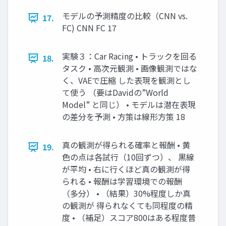
モデルの予測精度の比較（CNN vs.
17.
FC) CNN FC 17
実験３：Car Racing • トラックを回る
18.
タスク • 高次元観測 • 画像観測ではな
く、VAEで圧縮 した表現を観測とし
て使う （要はDavidの”World
Model” と同じ） • モデルは潜在表現
の差分を予測 • 方策は線形方策 18
真の観測が得られる確率と報酬 • 黄
19.
色の点は各試行（10回ずつ）、 黒線
が平均 • 右に行くほど真の観測が得
られる • 報酬は学習環境での報酬
（多分） • （結果）30%程度しか真
の観測が 得られなくても同程度の精
度 • （補足）スコア800はある程度普