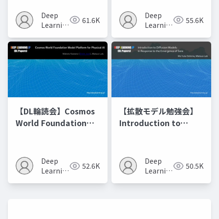
Model Merging
Recipes モデルマージ
Deep
Deep
61.6K
55.6K
の進化的最適化
Learning
Learning
JP
JP
【DL輪読会】Cosmos
【拡散モデル勉強会】
World Foundation
Introduction to
Model Platform for
Diffusion Models
Physical AI
Deep
Deep
52.6K
50.5K
Learning
Learning
JP
JP