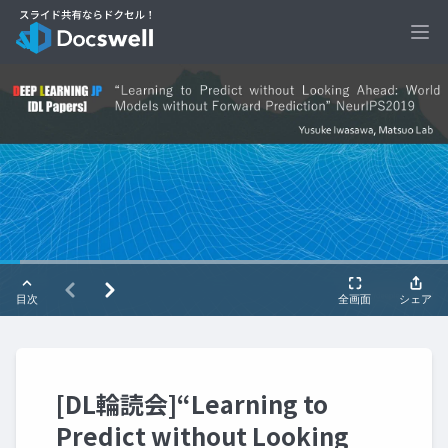
Ope
[DL輪読会]“Learning to
Predict without Looking