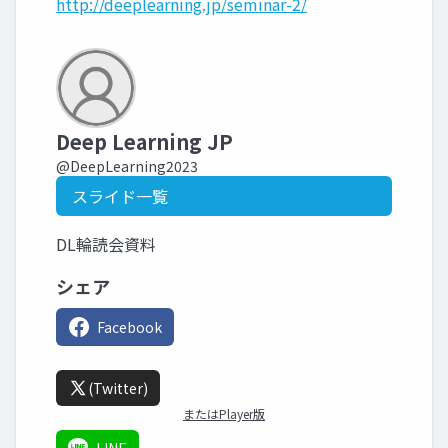
http://deeplearning.jp/seminar-2/
Deep Learning JP
@DeepLearning2023
スライド一覧
DL輪読会資料
シェア
Facebook
(Twitter)
またはPlayer版