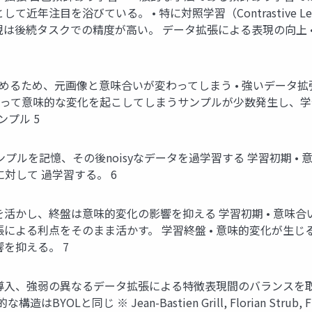
近年注目を浴びている。 • 特に対照学習（Contrastive 
現は後続タスクでの精度が高い。 データ拡張による表現の向上 
歪めるため、元画像と意味合いが変わってしまう • 強いデー
によって意味的な変化を起こしてしまうサンプルが少数発生し、
ンプル 5
サンプルを記憶、その後noisyなデータを過学習する 学習初期 • 
に対して 過学習する。 6
かし、終盤は意味的変化の影響を抑える 学習初期 • 意味合いを保っ
よる利点をそのまま活かす。 学習終盤 • 意味的変化が生じるnoi
を抑える。 7
入、強弱の異なるデータ拡張による特徴表現間のバランスを取る
じ ※ Jean-Bastien Grill, Florian Strub, Florent Al