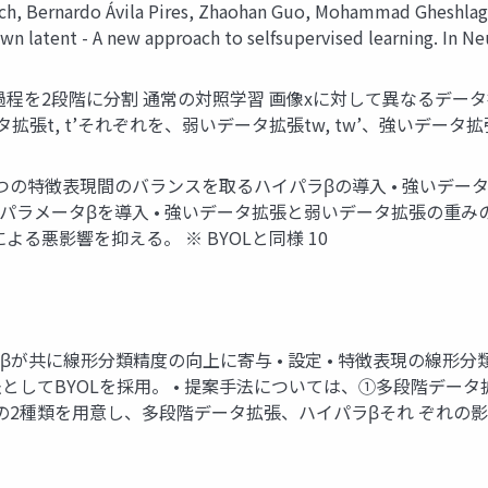
ch, Bernardo Ávila Pires, Zhaohan Guo, Mohammad Gheshlaghi
wn latent - A new approach to selfsupervised learning. In N
過程を2段階に分割 通常の対照学習 画像xに対して異なるデータ拡
張t, t’それぞれを、弱いデータ拡張tw, tw’、強いデータ拡張ta
う2つの特徴表現間のバランスを取るハイパラβの導入 • 強いデ
ラメータβを導入 • 強いデータ拡張と弱いデータ拡張の重みの
よる悪影響を抑える。 ※ BYOLと同様 10
ラβが共に線形分類精度の向上に寄与 • 設定 • 特徴表現の線形
ライン手法としてBYOLを採用。 • 提案手法については、①多段階
の2種類を用意し、多段階データ拡張、ハイパラβそれ ぞれの影