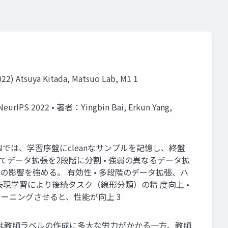
022) Atsuya Kitada, Matsuo Lab, M1 1
 NeurIPS 2022 • 著者：Yingbin Bai, Erkun Yang,
Nでは、学習序盤にcleanなサンプルを記憶し、終盤
ってデータ拡張を2段階に分割 • 強弱の異なるデータ拡
影響を強める。 有効性 • 多段階のデータ拡張、ハ
表現学習により後続タスク（線形分類）の精 度向上 •
ーニングさせると、性能が向上 3
では教師ラベルの作成に多大な労力がかかる一方、教師