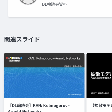
DL輪読会資料
関連スライド
【DL輪読会】KAN: Kolmogorov–
【拡散モデ
Arnold Networks