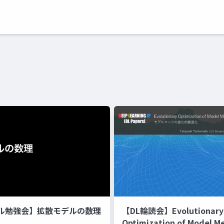
ル勉強会】拡散モデルの数理
【DL輪読会】Evolutionary
Optimization of Model M