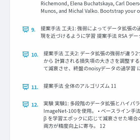
Richemond, Elena Buchatskaya, Carl Doers
Munos, and Michal Valko. Bootstrap your o
提案手法 工夫1: 強弱によってデータ拡張の
9.
現を近づけるように学習 提案手法 RSA データ拡
提案手法 工夫2: データ拡張の強弱が違
10.
から 計算される損失項の大きさを調整するパ
て減衰させ、終盤のnoisyデータの過学習 に
提案手法 全体のアルゴリズム 11
11.
実験 実験1: 多段階のデータ拡張とハイパ
12.
ImageNet-100を使用。 • ベース
β を学習エポックに応じて減衰させた場合
両方が精度向上に寄与。 12