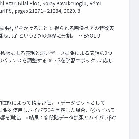
 Azar, Bilal Piot, Koray Kavukcuoglu, Rémi
eurIPS, pages 21271– 21284, 2020. 8
張t, t’をかけることで 得られる画像ペアの特徴表
, ta’ という2つの過程に分割。 … BYOL 9
ータ拡張による表現と弱いデータ拡張による表現の2つ
バランスを調整する ※ • βを学習エポックkに応じ
分類性能によって精度評価。 • データセットとして
データ拡張を使用しハイパラβを固定した場合、②ハイパラ
響を測定。 • 結果：多段階データ拡張とハイパラβの