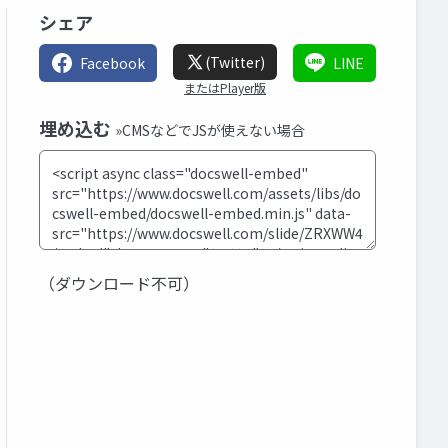
シェア
(Twitter)
Facebook
LINE
またはPlayer版
埋め込む
»CMSなどでJSが使えない場合
（ダウンロード不可）