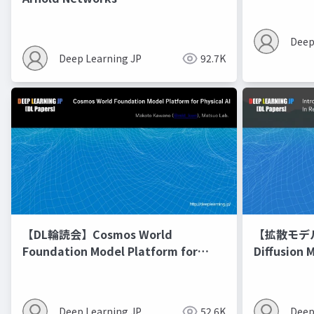
Deep
Deep Learning JP
92.7K
【DL輪読会】Cosmos World
【拡散モデル勉
Foundation Model Platform for
Diffusion 
Physical AI
Deep Learning JP
52.6K
Deep