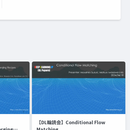
【DL輪読会】Conditional Flow
erging
Matching