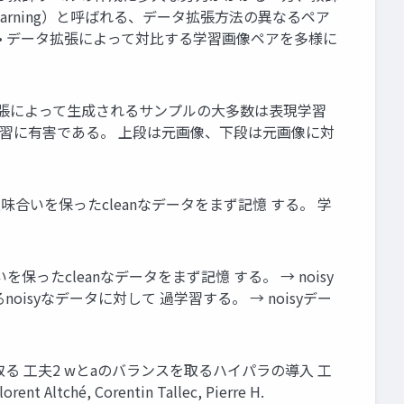
Learning）と呼ばれる、データ拡張方法の異なるペア
• データ拡張によって対比する学習画像ペアを多様に
タ拡張によって生成されるサンプルの大多数は表現学習
学習に有害である。 上段は元画像、下段は元画像に対
意味合いを保ったcleanなデータをまず記憶 する。 学
たcleanなデータをまず記憶 する。 → noisy
syなデータに対して 過学習する。 → noisyデー
 工夫2 wとaのバランスを取るハイパラの導入 工
tché, Corentin Tallec, Pierre H.