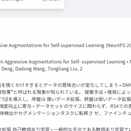
ive Augmentations for Self-supervised Learning (NeurIPS 2
Aggressive Augmentations for Self- supervised Learning •
 Deng, Dadong Wang, Tongliang Liu, 2
張を強くかけすぎるとデータの意味合いが変化してしまう • DN
記憶効果”と呼ばれる現象が知られている。 提案手法 • 強弱によ
ラβを導入し、序盤は 強いデータ拡張、終盤は弱いデータ拡張の
度向上に寄与 • データセットのサイズに関わらず、RSAでの
物体検出やセグメンテーションタスクに転移さ せ、ファインチュ
タ拡張 自己教師あり学習 • 一般的な手法である教師あり学習