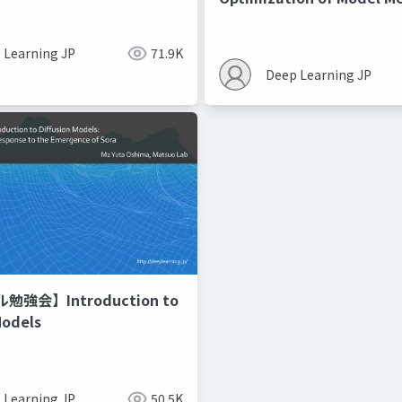
Recipes モデルマージの
 Learning JP
71.9K
Deep Learning JP
強会】Introduction to
Models
 Learning JP
50.5K