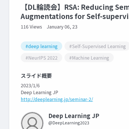
【DL輪読会】RSA: Reducing Semant
Augmentations for Self-supervi
116 Views
January 06, 23
#deep learning
#Self-Supervised Learning
#NeurIPS 2022
#Machine Learning
スライド概要
2023/1/6
Deep Learning JP
http://deeplearning.jp/seminar-2/
Deep Learning JP
@DeepLearning2023