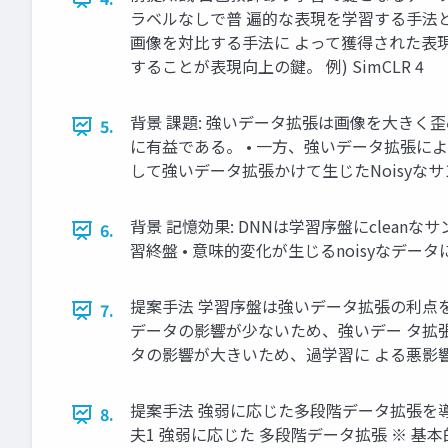
ラベルなしで普 遍的な表現を学習する手法として
画像を対比する手法に よって獲得された表
することが表現向上の鍵。 例) SimCLR 4
背景 課題: 強いデータ拡張は画像を大きく
5.
に有益である。 • 一方、強いデータ拡張
して強いデータ拡張かけて生じたNoisyなサ
背景 記憶効果: DNNは学習序盤にcleanな
6.
習終盤 • 意味的変化が生じるnoisyなデータ
提案手法 学習序盤は強いデータ拡張の利点を活
7.
データの影響が少ないため、強いデー タ拡張に
タの影響が大きいため、過学習に よる悪影響
提案手法 強弱に応じた多段階データ拡張を導
8.
夫1 強弱に応じた 多段階データ拡張 ※ 基本的な構造はBYOLと同