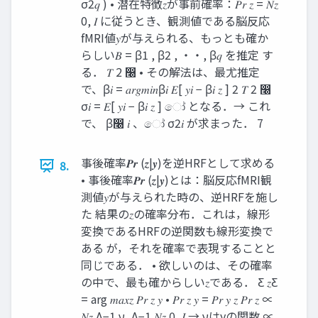
σ2𝑞 ) • 潜在特徴𝑧が事前確率：𝑃𝑟 𝑧 = 𝑁𝑧
0, 𝐼 に従うとき、観測値である脳反応
fMRI値𝑦が与えられる、もっとも確か
らしい𝐵 = β1 , β2 , ・・, β𝑞 を推定 す
る． 𝑇 2 ෠ • その解法は、最尤推定
で、β𝑖 = 𝑎𝑟𝑔𝑚𝑖𝑛β𝑖 𝐸[ 𝑦𝑖 − β𝑖 𝑧 ] 2 𝑇 2 ෠
σ𝑖 = 𝐸[ 𝑦𝑖 − β𝑖 𝑧 ] ෝ となる．→ これ
で、 β෠ 𝑖 、ෝ σ2𝑖 が求まった． 7
事後確率𝑷𝒓 (𝒛|𝒚)を逆HRFとして求める
8.
• 事後確率𝑷𝒓 (𝒛|𝒚)とは：脳反応fMRI観
測値𝑦が与えられた時の、逆HRFを施し
た 結果の𝑧の確率分布．これは，線形
変換であるHRFの逆関数も線形変換で
ある が，それを確率で表現することと
同じである． • 欲しいのは、その確率
の中で、最も確からしい𝑧である． Ƹ 𝑧Ƹ
= arg 𝑚𝑎𝑥𝑧 𝑃𝑟 𝑧 𝑦 • 𝑃𝑟 𝑧 𝑦 = 𝑃𝑟 𝑦 𝑧 𝑃𝑟 𝑧 ∝
𝑁𝑧 Λ−1 ν, Λ−1 𝑁𝑧 0, 𝐼 → νはyの関数 ∝