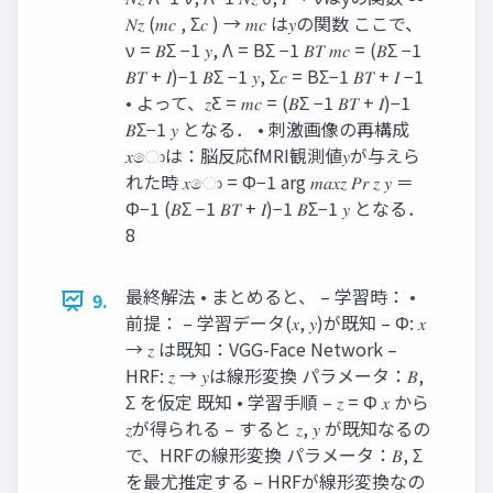
𝑁𝑧 (𝑚𝑐 , Σ𝑐 ) → 𝑚𝑐 は𝑦の関数 ここで、
ν = 𝐵Σ −1 𝑦, Λ = BΣ −1 𝐵𝑇 𝑚𝑐 = (𝐵Σ −1
𝐵𝑇 + 𝐼)−1 𝐵Σ −1 𝑦, Σ𝑐 = BΣ−1 𝐵𝑇 + 𝐼 −1
• よって、𝑧Ƹ = 𝑚𝑐 = (𝐵Σ −1 𝐵𝑇 + 𝐼)−1
𝐵Σ−1 𝑦 となる． • 刺激画像の再構成
𝑥ොは：脳反応fMRI観測値𝑦が与えら
れた時 𝑥ො = Φ−1 arg 𝑚𝑎𝑥𝑧 𝑃𝑟 𝑧 𝑦 ＝
Φ−1 (𝐵Σ −1 𝐵𝑇 + 𝐼)−1 𝐵Σ−1 𝑦 となる．
8
最終解法 • まとめると、 – 学習時： •
9.
前提： – 学習データ(𝑥, 𝑦)が既知 – Φ: 𝑥
→ 𝑧 は既知：VGG-Face Network –
HRF: 𝑧 → 𝑦は線形変換 パラメータ：𝐵,
Σ を仮定 既知 • 学習手順 – 𝑧 = Φ 𝑥 から
𝑧が得られる – すると 𝑧, 𝑦 が既知なるの
で、HRFの線形変換 パラメータ：𝐵, Σ
を最尤推定する – HRFが線形変換なの