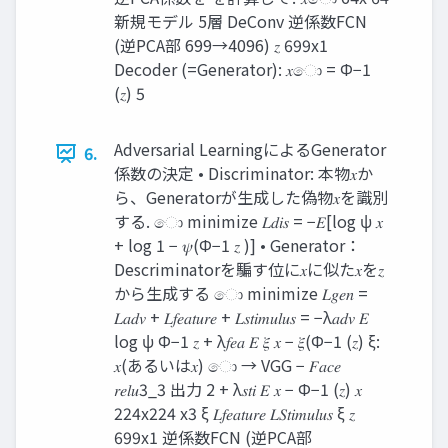
新規モデル 5層 DeConv 逆係数FCN
(逆PCA部 699→4096) 𝑧 699x1
Decoder (=Generator): 𝑥ො = Φ−1
(𝑧) 5
Adversarial LearningによるGenerator
6.
係数の決定 • Discriminator: 本物𝑥か
ら、Generatorが生成した偽物𝑥を識別
する. ො minimize 𝐿𝑑𝑖𝑠 = −𝐸[log ψ 𝑥
+ log 1 − 𝜓(Φ−1 𝑧 )] • Generator：
Descriminatorを騙す位に𝑥に似た𝑥を𝑧
から生成する ො minimize 𝐿𝑔𝑒𝑛 =
𝐿𝑎𝑑𝑣 + 𝐿𝑓𝑒𝑎𝑡𝑢𝑟𝑒 + 𝐿𝑠𝑡𝑖𝑚𝑢𝑙𝑢𝑠 = −λ𝑎𝑑𝑣 𝐸
log ψ Φ−1 𝑧 + λ𝑓𝑒𝑎 𝐸 𝜉 𝑥 − 𝜉(Φ−1 (𝑧) ξ:
𝑥(あるいは𝑥) ො → VGG − 𝐹𝑎𝑐𝑒
𝑟𝑒𝑙𝑢3_3 出力 2 + λ𝑠𝑡𝑖 𝐸 𝑥 − Φ−1 (𝑧) 𝑥
224x224 x3 ξ 𝐿𝑓𝑒𝑎𝑡𝑢𝑟𝑒 𝐿𝑆𝑡𝑖𝑚𝑢𝑙𝑢𝑠 ξ 𝑧
699x1 逆係数FCN (逆PCA部