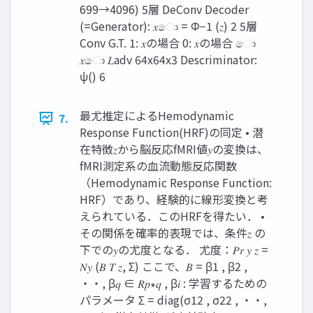
699→4096) 5層 DeConv Decoder
(=Generator): 𝑥ො = Φ−1 (𝑧) 2 5層
Conv G.T. 1: 𝑥の場合 0: 𝑥の場合 ො
𝑥ො 𝐿adv 64x64x3 Descriminator:
ψ() 6
最尤推定によるHemodynamic
7.
Response Function(HRF)の同定 • 潜
在特徴𝑧から脳反応fMRI値𝑦の変換は、
fMRI測定系の血流動態反応関数
（Hemodynamic Response Function:
HRF）であり、経験的に線形変換と考
えられている．このHRFを得たい． •
その関係を確率的表現では、条件𝑧 の
下での𝑦の尤度となる． 尤度：𝑃𝑟 𝑦 𝑧 =
𝑁𝑦 (𝐵 𝑇 𝑧, Σ) ここで、𝐵 = β1 , β2 ,
・・, β𝑞 ∈ 𝑅𝑝∗𝑞 , β𝑖 : 学習するための
パラメータ Σ = diag(σ12 , σ22 , ・・,