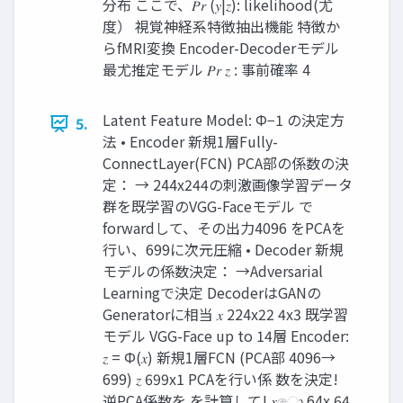
分布 ここで、𝑃𝑟 (𝑦|𝑧): likelihood(尤
度） 視覚神経系特徴抽出機能 特徴か
らfMRI変換 Encoder-Decoderモデル
最尤推定モデル 𝑃𝑟 𝑧 : 事前確率 4
Latent Feature Model: Φ−1 の決定方
5.
法 • Encoder 新規1層Fully-
ConnectLayer(FCN) PCA部の係数の決
定： → 244x244の刺激画像学習データ
群を既学習のVGG-Faceモデル で
forwardして、その出力4096 をPCAを
行い、699に次元圧縮 • Decoder 新規
モデルの係数決定： →Adversarial
Learningで決定 DecoderはGANの
Generatorに相当 𝑥 224x22 4x3 既学習
モデル VGG-Face up to 14層 Encoder:
𝑧 = Φ(𝑥) 新規1層FCN (PCA部 4096→
699) 𝑧 699x1 PCAを行い係 数を決定!
逆PCA係数を を計算して! 𝑥ො 64x 64