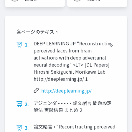
JP
JP
各ページのテキスト
DEEP LEARNING JP “Reconstructing
1.
perceived faces from brain
activations with deep adversarial
neural decoding” <LT> [DL Papers]
Hiroshi Sekiguchi, Morikawa Lab
http://deeplearning.jp/ 1
http://deeplearning.jp/
アジェンダ • • • • • 論文緒言 問題設定
2.
解法 実験結果 まとめ 2
論文緒言 • “Reconstructing perceived
3.