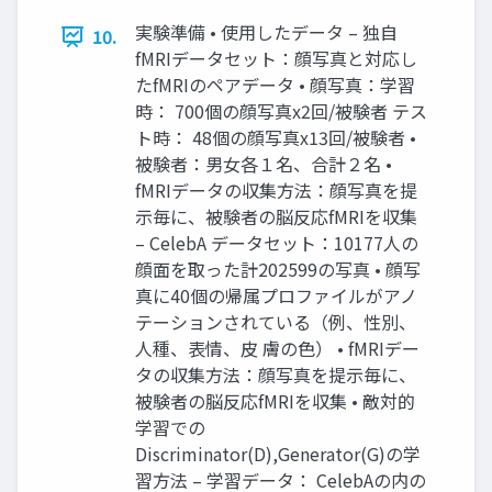
実験準備 • 使用したデータ – 独自
10.
fMRIデータセット：顔写真と対応し
たfMRIのペアデータ • 顔写真：学習
時： 700個の顔写真x2回/被験者 テス
ト時： 48個の顔写真x13回/被験者 •
被験者：男女各１名、合計２名 •
fMRIデータの収集方法：顔写真を提
示毎に、被験者の脳反応fMRIを収集
– CelebA データセット：10177人の
顔面を取った計202599の写真 • 顔写
真に40個の帰属プロファイルがアノ
テーションされている（例、性別、
人種、表情、皮 膚の色） • fMRIデー
タの収集方法：顔写真を提示毎に、
被験者の脳反応fMRIを収集 • 敵対的
学習での
Discriminator(D),Generator(G)の学
習方法 – 学習データ： CelebAの内の