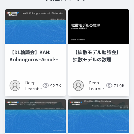
【DL輪読会】KAN:
【拡散モデル勉強会】
Kolmogorov–Arnold
拡散モデルの数理
Networks
Deep
Deep
92.7K
71.9K
Learning
Learning
JP
JP