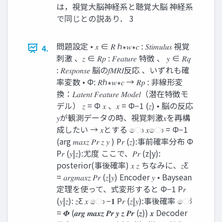
は，視覚大脳神経系と聴覚大脳 神経系
で同じとの説あり． 3
問題設定 • 𝑥 ∈ 𝑅 ℎ∗𝑤∗𝑐 : 𝑆𝑡𝑖𝑚𝑢𝑙𝑢𝑠 視覚
4.
刺激 、𝑧 ∈ 𝑅𝑝 : 𝐹𝑒𝑎𝑡𝑢𝑟𝑒 特徴 、 𝑦 ∈ 𝑅𝑞
: 𝑅𝑒𝑠𝑝𝑜𝑛𝑠𝑒 脳の𝑓𝑀𝑅𝐼反応 、いずれも確
率変数 • Φ: 𝑅ℎ∗𝑤∗𝑐 → 𝑅𝑝 : 非線形変
換：𝐿𝑎𝑡𝑒𝑛𝑡 𝐹𝑒𝑎𝑡𝑢𝑟𝑒 𝑀𝑜𝑑𝑒𝑙（潜在特徴モ
デル） 𝑧 = Φ 𝑥 、𝑥 = Φ−1 (𝑧) • 脳の反応
𝑦が観測データの時、視覚刺激𝑥を再構
成したい → 𝑥とする ො 𝑥ො = Φ−1
(arg 𝑚𝑎𝑥𝑧 𝑃𝑟 𝑧 𝑦 ) P𝑟 (𝑧):事前確率分布 Φ
P𝑟 (𝑦|𝑧):尤度 ここで、𝑃𝑟 (z|y):
posterior(事後確率) 𝑥 𝑧 ちなみに、𝑧Ƹ
= 𝑎𝑟𝑔𝑚𝑎𝑥𝑧 𝑃𝑟 (𝑧|𝑦) Encoder 𝑦 • Baysean
定理を使って、式変形すると Φ−1 P𝑟
(𝑦|𝑧): 𝑧Ƹ 𝑥 ො −𝟏 P𝑟 (𝑧|𝑦):事後確率 ෝ
= 𝜱 (𝒂𝒓𝒈 𝒎𝒂𝒙𝒛 𝑷𝒓 𝒚 𝒛 𝑷𝒓 (𝒛)) 𝒙 Decoder