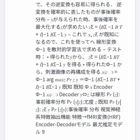
で、その逆変換も容易に得られる． 逆
変換を確率的に表したものが事後確率
分布 – 𝑦が与えられた時、事後確率を
最大化する𝑧が求めたい 𝑧Ƹ = (𝐵Σ −1 𝐵 𝑇
+ 𝐼)−1 𝐵Σ −1 𝑦 – これで 𝑥, 𝑧Ƹ が既知に
なるので、これを使ってへ 線形変換
Φ−1 を敵対的学習法で求める – テスト
時： • 得られた𝑦から、 𝑧Ƹ = (𝐵Σ−1 𝐵𝑇
+ 𝐼)−1 𝐵Σ−1 𝑦 を得る • 得られたΦ−1 か
ら、刺激画像の再構成を得る 𝑥ො =
Φ−1 arg 𝑚𝑎𝑥𝑧 𝑃𝑟 𝑧 𝑦 ＝Φ−1 (𝐵Σ−1 𝐵𝑇 +
𝐼)−1 𝐵Σ−1 𝑦 既知 既知 Φ 𝑥 Encoder
Φ−1 𝑥ො Decoder 𝑦⇔𝑧 は線形 P𝑟 (𝑧):
事前確率分布 P𝑟 (𝑦|𝑧):尤度 𝑧 既知 P𝑟 (𝑦|
𝑧): 𝑧Ƹ 𝑦 P𝑟 (𝑧|𝑦):事後確率 分布 視覚神経
系特徴抽出機能 特徴→fMRI変換(HRF)
Encoder-Decoderモデル 最尤推定モデ
ル 9