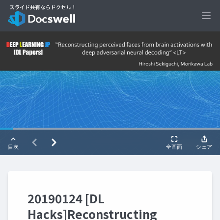
Ope
20190124 [DL
Hacks]Reconstructing