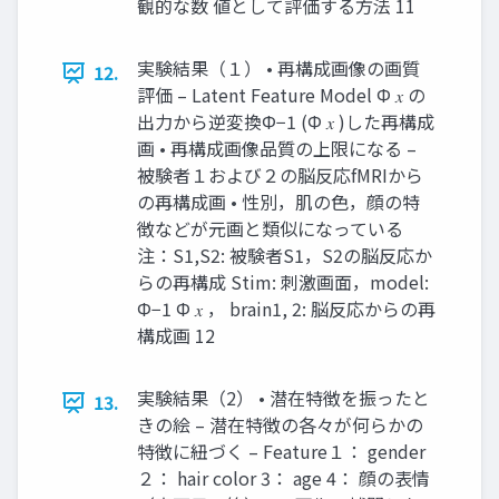
観的な数 値として評価する方法 11
実験結果（１） • 再構成画像の画質
12.
評価 – Latent Feature Model Φ 𝑥 の
出力から逆変換Φ−1 (Φ 𝑥 )した再構成
画 • 再構成画像品質の上限になる –
被験者１および２の脳反応fMRIから
の再構成画 • 性別，肌の色，顔の特
徴などが元画と類似になっている
注：S1,S2: 被験者S1，S2の脳反応か
らの再構成 Stim: 刺激画面，model:
Φ−1 Φ 𝑥 ， brain1, 2: 脳反応からの再
構成画 12
実験結果（2） • 潜在特徴を振ったと
13.
きの絵 – 潜在特徴の各々が何らかの
特徴に紐づく – Feature１： gender
２： hair color 3： age 4： 顔の表情