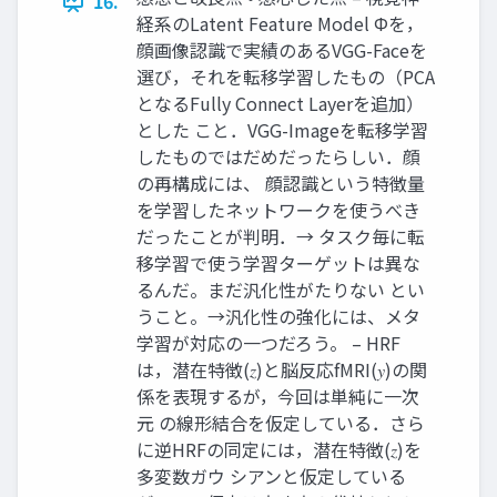
16.
経系のLatent Feature Model Φを，
顔画像認識で実績のあるVGG-Faceを
選び，それを転移学習したもの（PCA
となるFully Connect Layerを追加）
とした こと．VGG-Imageを転移学習
したものではだめだったらしい．顔
の再構成には、 顔認識という特徴量
を学習したネットワークを使うべき
だったことが判明．→ タスク毎に転
移学習で使う学習ターゲットは異な
るんだ。まだ汎化性がたりない とい
うこと。→汎化性の強化には、メタ
学習が対応の一つだろう。 – HRF
は，潜在特徴(𝑧)と脳反応fMRI(𝑦)の関
係を表現するが，今回は単純に一次
元 の線形結合を仮定している．さら
に逆HRFの同定には，潜在特徴(𝑧)を
多変数ガウ シアンと仮定している