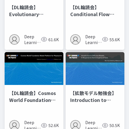
【DL輪読会】
【DL輪読会】
Evolutionary
Conditional Flow
Optimization of
Matching
Model Merging
Recipes モデルマージ
Deep
Deep
61.6K
55.6K
の進化的最適化
Learning
Learning
JP
JP
【DL輪読会】Cosmos
【拡散モデル勉強会】
World Foundation
Introduction to
Model Platform for
Diffusion Models
Physical AI
Deep
Deep
52.6K
50.5K
Learning
Learning