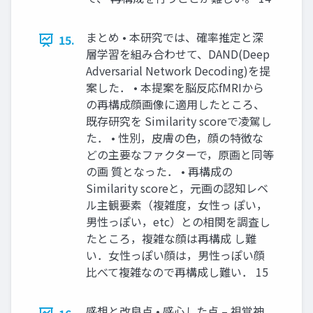
まとめ • 本研究では、確率推定と深
15.
層学習を組み合わせて、DAND(Deep
Adversarial Network Decoding)を提
案した． • 本提案を脳反応fMRIから
の再構成顔画像に適用したところ、
既存研究を Similarity scoreで凌駕し
た． • 性別，皮膚の色，顔の特徴な
どの主要なファクターで，原画と同等
の画 質となった． • 再構成の
Similarity scoreと，元画の認知レベ
ル主観要素（複雑度，女性っ ぽい，
男性っぽい，etc）との相関を調査し
たところ，複雑な顔は再構成 し難
い．女性っぽい顔は，男性っぽい顔
比べて複雑なので再構成し難い． 15
感想と改良点 • 感心した点 – 視覚神