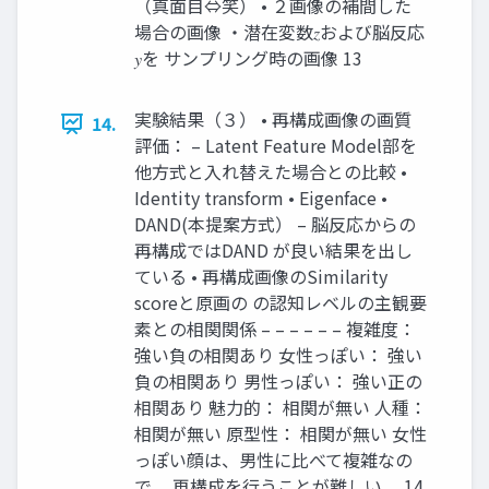
（真面目⇔笑） • ２画像の補間した
場合の画像 ・潜在変数𝑧および脳反応
𝑦を サンプリング時の画像 13
実験結果（３） • 再構成画像の画質
14.
評価： – Latent Feature Model部を
他方式と入れ替えた場合との比較 •
Identity transform • Eigenface •
DAND(本提案方式） – 脳反応からの
再構成ではDAND が良い結果を出し
ている • 再構成画像のSimilarity
scoreと原画の の認知レベルの主観要
素との相関関係 – – – – – – 複雑度：
強い負の相関あり 女性っぽい： 強い
負の相関あり 男性っぽい： 強い正の
相関あり 魅力的： 相関が無い 人種：
相関が無い 原型性： 相関が無い 女性
っぽい顔は、男性に比べて複雑なの
で、 再構成を行うことが難しい。 14