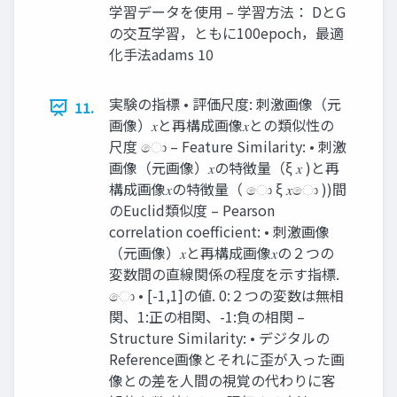
学習データを使用 – 学習方法： DとG
の交互学習，ともに100epoch，最適
化手法adams 10
実験の指標 • 評価尺度: 刺激画像（元
11.
画像）𝑥と再構成画像𝑥との類似性の
尺度 ො – Feature Similarity: • 刺激
画像（元画像）𝑥の特徴量（ξ 𝑥 )と再
構成画像𝑥の特徴量（ ො ξ 𝑥ො ))間
のEuclid類似度 – Pearson
correlation coefficient: • 刺激画像
（元画像）𝑥と再構成画像𝑥の２つの
変数間の直線関係の程度を示す指標.
ො • [-1,1]の値. 0:２つの変数は無相
関、1:正の相関、-1:負の相関 –
Structure Similarity: • デジタルの
Reference画像とそれに歪が入った画
像との差を人間の視覚の代わりに客