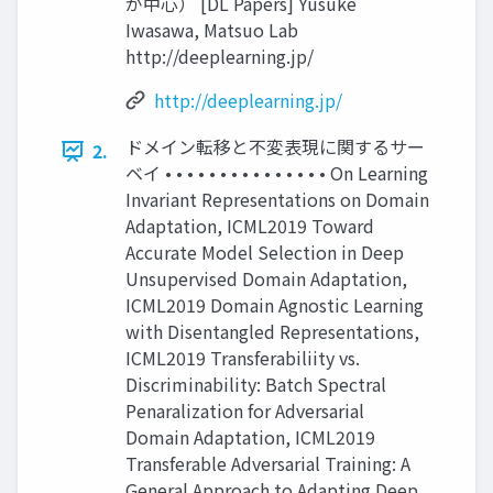
が中心） [DL Papers] Yusuke
Iwasawa, Matsuo Lab
http://deeplearning.jp/
http://deeplearning.jp/
ドメイン転移と不変表現に関するサー
2.
ベイ • • • • • • • • • • • • • • • On Learning
Invariant Representations on Domain
Adaptation, ICML2019 Toward
Accurate Model Selection in Deep
Unsupervised Domain Adaptation,
ICML2019 Domain Agnostic Learning
with Disentangled Representations,
ICML2019 Transferabiliity vs.
Discriminability: Batch Spectral
Penaralization for Adversarial
Domain Adaptation, ICML2019
Transferable Adversarial Training: A
General Approach to Adapting Deep