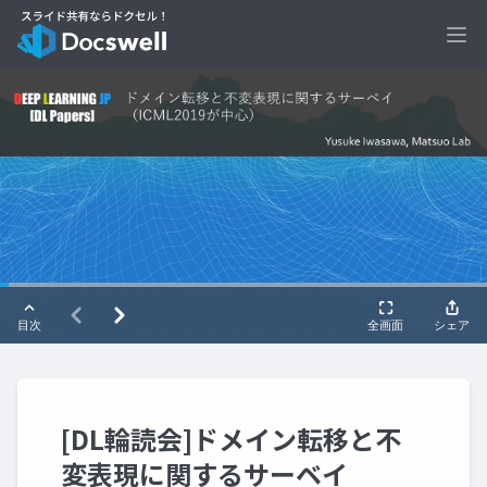
Ope
[DL輪読会]ドメイン転移と不
変表現に関するサーベイ