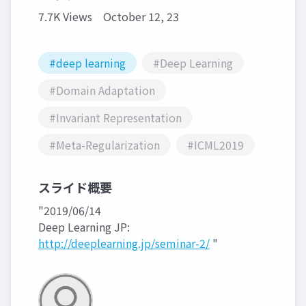
7.7K Views
October 12, 23
#deep learning
#Deep Learning
#Domain Adaptation
#Invariant Representation
#Meta-Regularization
#ICML2019
スライド概要
"2019/06/14
Deep Learning JP:
http://deeplearning.jp/seminar-2/
"