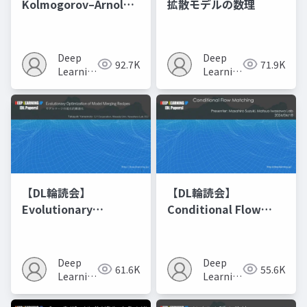
Kolmogorov–Arnold
拡散モデルの数理
Networks
Deep
Deep
92.7K
71.9K
Learning
Learning
JP
JP
【DL輪読会】
【DL輪読会】
Evolutionary
Conditional Flow
Optimization of
Matching
Model Merging
Recipes モデルマージ
Deep
Deep
61.6K
55.6K
の進化的最適化
Learning
Learning
JP
JP