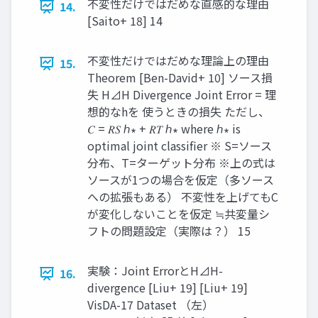
不変性だけではだめな直感的な理由
14.
[Saito+ 18] 14
不変性だけではだめな理論上の理由
15.
Theorem [Ben-David+ 10] ソース損
失 H⊿H Divergence Joint Error = 理
想的なhを 使うときの損失 ただし、
𝐶 = 𝑅𝑆 ℎ∗ + 𝑅𝑇 ℎ∗ where ℎ∗ is
optimal joint classifier ※ S=ソース
分布、T=ターゲット分布 ※上の式は
ソースが1つの場合を仮定（多ソース
への拡張もある） 不変性を上げてもC
が変化しないことを仮定 ≒共変量シ
フトの問題設定（実際は？） 15
実験：Joint ErrorとH⊿H-
16.
divergence [Liu+ 19] [Liu+ 19]
VisDA-17 Dataset （左）