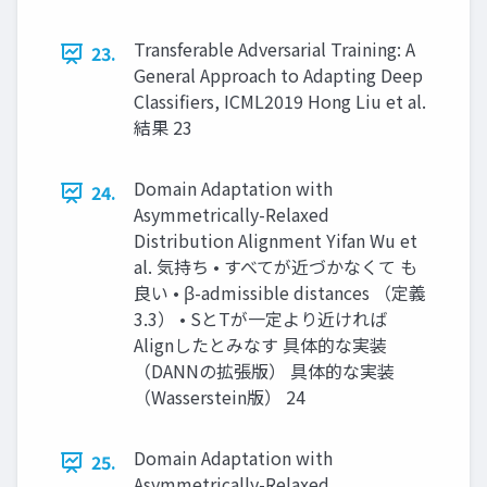
Transferable Adversarial Training: A
23.
General Approach to Adapting Deep
Classifiers, ICML2019 Hong Liu et al.
結果 23
Domain Adaptation with
24.
Asymmetrically-Relaxed
Distribution Alignment Yifan Wu et
al. 気持ち • すべてが近づかなくて も
良い • β-admissible distances （定義
3.3） • SとTが一定より近ければ
Alignしたとみなす 具体的な実装
（DANNの拡張版） 具体的な実装
（Wasserstein版） 24
Domain Adaptation with
25.
Asymmetrically-Relaxed