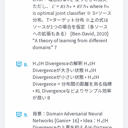
ただし、 𝐶 = 𝑅𝑆 ℎ∗ + 𝑅𝑇 ℎ∗ where ℎ∗
is optimal joint classifier ※ S=ソース
分布、T=ターゲット分布 ※上の式は
ソースが1つの場合を仮定（多ソース
への拡張もある） [Ben-David, 2010]
“A theory of learning from different
domains” 7
H⊿H Divergenceの解釈 H⊿H
8.
Divergenceが大きい状態 H⊿H
Divergenceが小さい状態 • H⊿H
Divergence = 分布間の距離を測る指標
• KL Divergenceなどよりサンプル効率
が良い 8
背景：Domain Adversarial Neural
9.
Networks [Ganin+ 16] • Idea：H⊿H
Divergenceの上界を抑えるH-Distance