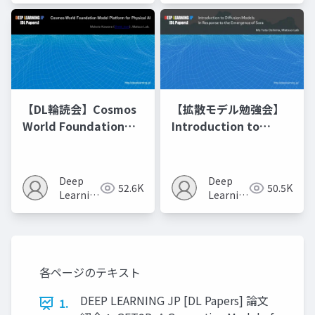
【DL輪読会】Cosmos
【拡散モデル勉強会】
World Foundation
Introduction to
Model Platform for
Diffusion Models
Physical AI
Deep
Deep
52.6K
50.5K
Learning
Learning
JP
JP
各ページのテキスト
DEEP LEARNING JP [DL Papers] 論文
1.