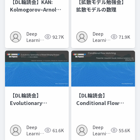
【DL輪読会】KAN:
【拡散モデル勉強会】
Kolmogorov–Arnold
拡散モデルの数理
Networks
Deep
Deep
92.7K
71.9K
Learning
Learning
JP
JP
【DL輪読会】
【DL輪読会】
Evolutionary
Conditional Flow
Optimization of
Matching
Model Merging
Recipes モデルマージ
Deep
Deep
61.6K
55.6K
の進化的最適化
Learning
Learning
JP
JP