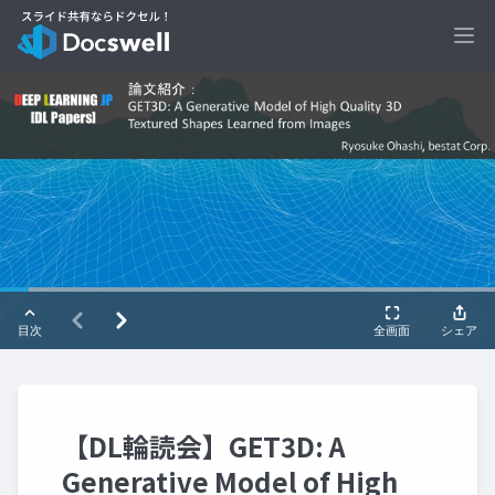
Ope
【DL輪読会】GET3D: A
Generative Model of High