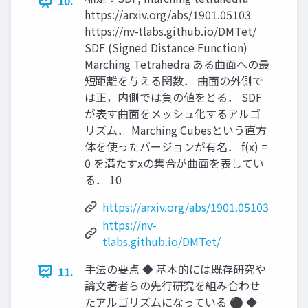
10.
https://arxiv.org/abs/1901.05103
https://nv-tlabs.github.io/DMTet/
SDF (Signed Distance Function)
Marching Tetrahedra ある曲面への最
短距離を与える関数． 曲面の外側で
は正，内側では負の値をとる． SDF
が表す曲面をメッシュ化するアルゴ
リズム． Marching Cubesという直方
体を使ったバージョンが有名． f(x) =
0 を満たすxの集合が曲面を表してい
る． 10
https://arxiv.org/abs/1901.05103
https://nv-
tlabs.github.io/DMTet/
手法の要点 ◆ 基本的には既存研究や
11.
論文著者らの先行研究を組み合わせ
たアルゴリズムになっている ⚫ ◆