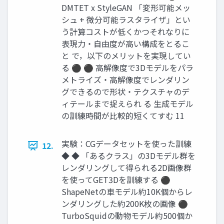
DMTET x StyleGAN 「変形可能メッ
シュ + 微分可能ラスタライザ」とい
う計算コストが低くかつそれなりに
表現力・自由度が高い構成をとるこ
と で，以下のメリットを実現してい
る ⚫ ⚫ 高解像度で3Dモデルをパラ
メトライズ・高解像度でレンダリン
グできるので形状・テクスチャのデ
ィテールまで捉えられ る 生成モデル
の訓練時間が比較的短くてすむ 11
実験：CGデータセットを使った訓練
12.
◆ ◆ 「あるクラス」の3Dモデル群を
レンダリングして得られる2D画像群
を使ってGET3Dを訓練する ⚫
ShapeNetの車モデル約10K個からレ
ンダリングした約200K枚の画像 ⚫
TurboSquidの動物モデル約500個か