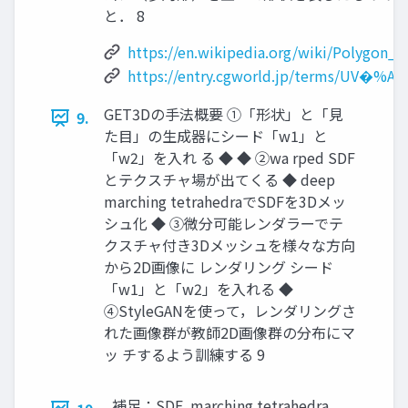
と． 8
https://en.wikipedia.org/wiki/Polygon_
https://entry.cgworld.jp/terms/UV�%A
GET3Dの手法概要 ①「形状」と「見
9.
た目」の生成器にシード「w1」と
「w2」を入れ る ◆ ◆ ②wa rped SDF
とテクスチャ場が出てくる ◆ deep
marching tetrahedraでSDFを3Dメッ
シュ化 ◆ ③微分可能レンダラーでテ
クスチャ付き3Dメッシュを様々な方向
から2D画像に レンダリング シード
「w1」と「w2」を入れる ◆
④StyleGANを使って，レンダリングさ
れた画像群が教師2D画像群の分布にマ
ッ チするよう訓練する 9
補足：SDF, marching tetrahedra