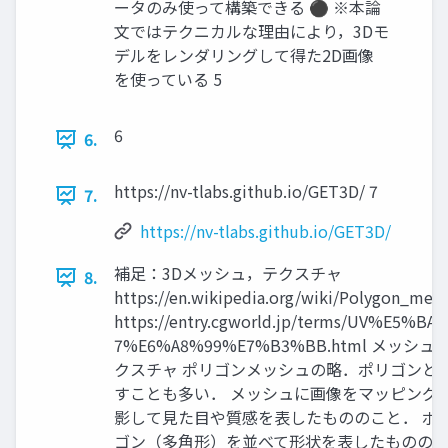
ータのみ使って構築できる ⚫ ※本論
文ではテクニカルな理由により，3Dモ
デルをレンダリングして得た2D画像
を使っている 5
6
6.
https://nv-tlabs.github.io/GET3D/ 7
7.
https://nv-tlabs.github.io/GET3D/
補足：3Dメッシュ，テクスチャ
8.
https://en.wikipedia.org/wiki/Polygon_mes 
https://entry.cgworld.jp/terms/UV%E5%BA
7%E6%A8%99%E7%B3%BB.html メッシュ 
クスチャ ポリゴンメッシュの略．ポリゴンと
すことも多い． メッシュに画像をマッピング
影して見た目や質感を表したもののこと． ポ
ゴン（多角形）を並べて形状を表したものの