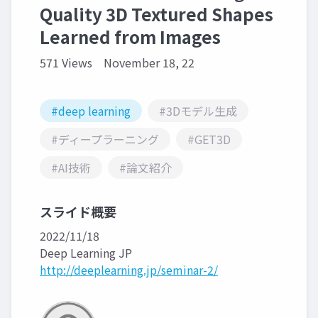
Quality 3D Textured Shapes
Learned from Images
571 Views
November 18, 22
#deep learning
#3Dモデル生成
#ディープラーニング
#GET3D
#AI技術
#論文紹介
スライド概要
2022/11/18
Deep Learning JP
http://deeplearning.jp/seminar-2/