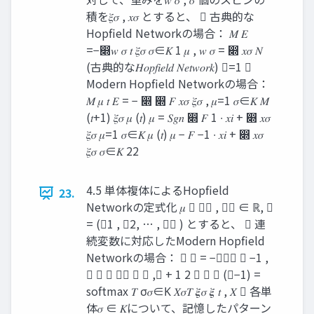
積を𝜉𝜎 , 𝑥𝜎 とすると、  古典的な
Hopfield Networkの場合： 𝑀 𝐸
=−෍𝑤 𝜎 𝑡 𝜉𝜎 𝜎∈𝐾 1 𝜇 , 𝑤 𝜎 = ෍ 𝑥𝜎 𝑁
(古典的な𝐻𝑜𝑝𝑓𝑖𝑒𝑙𝑑 𝑁𝑒𝑡𝑤𝑜𝑟𝑘) 𝜇=1 
Modern Hopfield Networkの場合：
𝑀 𝜇 𝑡 𝐸 = − ෍ ෍ 𝐹 𝑥𝜎 𝜉𝜎 , 𝜇=1 𝜎∈𝐾 𝑀
(𝑡+1) 𝜉𝜎 𝜇 (𝑡) 𝜇 = 𝑆𝑔𝑛 ෍ 𝐹 1 ∙ 𝑥𝑖 + ෍ 𝑥𝜎
𝜉𝜎 𝜇=1 𝜎∈𝐾 𝜇 (𝑡) 𝜇 − 𝐹 −1 ∙ 𝑥𝑖 + ෍ 𝑥𝜎
𝜉𝜎 𝜎∈𝐾 22
4.5 単体複体によるHopfield
23.
Networkの定式化 𝜇  𝑥𝑗 , 𝜉𝑗 ∈ ℝ, 𝑋
= (𝒙1 , 𝒙2, … , 𝒙𝑃 ) とすると、  連
続変数に対応したModern Hopfield
Networkの場合：  𝐸 = −𝑙𝑠𝑒 𝑇 −1 ,
𝑋 𝑇 𝝃 𝝃 𝑡 𝑡 ,𝐾 + 1 2 𝝃 𝑡 𝑇 (𝑡−1) =
softmax 𝑇 σ𝜎∈Κ 𝑋𝜎𝑇 𝝃𝜎 𝝃 𝑡 , 𝑋  各単
体𝜎 ∈ 𝐾について、記憶したパターン