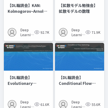
【DL輪読会】KAN:
【拡散モデル勉強会】
Kolmogorov–Arnold
拡散モデルの数理
Networks
Deep
Deep
92.7K
71.9K
Learning
Learning
JP
JP
【DL輪読会】
【DL輪読会】
Evolutionary
Conditional Flow
Optimization of
Matching
Model Merging
Recipes モデルマージ
Deep
Deep
61.6K
55.6K
の進化的最適化
Learning
Learning