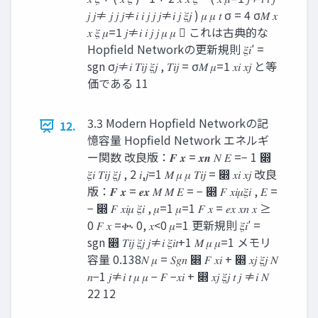
𝑗 𝑗≠ 𝑗 𝑗 𝑗≠𝑖 𝑖 𝑗 𝑗 𝑗≠𝑖 𝑗 𝜉𝑗 ) 𝜇 𝜇 𝑡 σ = 4 σ𝑀 𝑥
𝑥 𝜉 𝜇=1 𝑗≠𝑖 𝑖 𝑗 𝑗 𝜇 𝜇  これは古典的な
Hopfield Networkの更新規則 𝜉𝑖′ =
sgn σ𝑗≠𝑖 𝑇𝑖𝑗 𝜉𝑗 , 𝑇𝑖𝑗 = σ𝑀 𝜇=1 𝑥𝑖 𝑥𝑗 と等
価である 11
3.3 Modern Hopfield Networkの記
12.
憶容量 Hopfield Network エネルギ
ー関数 改良版：𝑭 𝒙 = 𝒙𝒏 𝑁 𝐸 =− 1 ෍
𝜉𝑖 𝑇𝑖𝑗 𝜉𝑗 , 2 𝑖,𝑗=1 𝑀 𝜇 𝜇 𝑇𝑖𝑗 = ෍ 𝑥𝑖 𝑥𝑗 改良
版：𝑭 𝒙 = 𝒆𝒙 𝑀 𝑀 𝐸 = − ෍ 𝐹 𝑥𝑖𝜇𝜉𝑖 , 𝐸 =
− ෍ 𝐹 𝑥𝑖𝜇 𝜉𝑖 , 𝜇=1 𝜇=1 𝐹 𝑥 = 𝑒𝑥 𝑥𝑛 𝑥 ≥
0 𝐹 𝑥 =ቊ 0, 𝑥<0 𝜇=1 更新規則 𝜉𝑖′ =
sgn ෍ 𝑇𝑖𝑗 𝜉𝑗 𝑗≠𝑖 𝜉𝑖𝑡+1 𝑀 𝜇 𝜇=1 メモリ
容量 0.138𝑁 𝜇 = 𝑆𝑔𝑛 ෍ 𝐹 𝑥𝑖 + ෍ 𝑥𝑗 𝜉𝑗 𝑁
𝑛−1 𝑗≠𝑖 𝑡 𝜇 𝜇 − 𝐹 −𝑥𝑖 + ෍ 𝑥𝑗 𝜉𝑗 𝑡 𝑗 ≠𝑖 𝑁
22 12