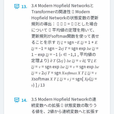
3.4 Modern Hopfield Networksと
13.
Transformerの関連性  Modern
Hopfield Networkの状態変数の更新
規則の導出：  𝐹 𝑥 = 𝑒 𝑥とした場合
について  平均値の定理を用いて、
更新規則がsoftmax関数を使って表せ
ることを示す 𝑇𝑗 𝜉 = sgn −𝐸 𝜉𝑗 = 1 + 𝐸
𝜉𝑗 = −1 = sgn − 2𝑒𝑗 𝑇 = sgn exp 𝑙𝑠𝑒 𝜉𝑗 =
1 − exp 𝜉𝑗 = −1 (𝑣 ∈ −1,1 , 平均値の
定理より) 𝜕 𝑇 (2𝑒𝑗 ) 𝑙𝑠𝑒 𝜉𝑗 = 𝑣 𝜕𝜉 ∇𝜉 𝐸
𝜉𝑗 = 𝑣 = sgn exp 𝑙𝑠𝑒 𝜉𝑗 = 𝑣 = sgn exp 𝑙𝑠𝑒
𝜉𝑗 = 𝑣 2𝑒𝑗 𝑇 = sgn 𝑋𝑠𝑜𝑓𝑡𝑚𝑎𝑥 𝑋 𝑇 𝜉 𝜉𝑗 = 𝑣
𝑋softmax 𝑋 𝑇 𝜉 𝜉𝑗 = 𝑣 𝑗 = sgn[ 𝑋𝑝(𝜉𝑗 =
𝑣) ] 𝑗 13
3.5 Modern Hopfield Networkの連
14.
続変数への拡張  状態変数の取りう
る値を、2値から連続変数へと拡張す