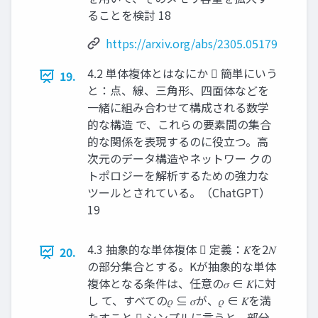
ることを検討 18
https://arxiv.org/abs/2305.05179
4.2 単体複体とはなにか  簡単にいう
19.
と：点、線、三角形、四面体などを
一緒に組み合わせて構成される数学
的な構造 で、これらの要素間の集合
的な関係を表現するのに役立つ。高
次元のデータ構造やネットワー クの
トポロジーを解析するための強力な
ツールとされている。（ChatGPT）
19
4.3 抽象的な単体複体  定義：𝐾を2𝑁
20.
の部分集合とする。Kが抽象的な単体
複体となる条件は、任意の𝜎 ∈ 𝐾に対
し て、すべての𝜌 ⊆ 𝜎が、𝜌 ∈ 𝐾を満
たすこと  シンプルに言うと、部分