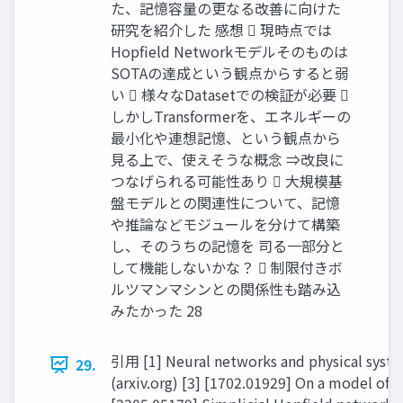
た、記憶容量の更なる改善に向けた
研究を紹介した 感想  現時点では
Hopfield Networkモデルそのものは
SOTAの達成という観点からすると弱
い  様々なDatasetでの検証が必要 
しかしTransformerを、エネルギーの
最小化や連想記憶、という観点から
見る上で、使えそうな概念 ⇒改良に
つなげられる可能性あり  大規模基
盤モデルとの関連性について、記憶
や推論などモジュールを分けて構築
し、そのうちの記憶を 司る一部分と
して機能しないかな？  制限付きボ
ルツマンマシンとの関係性も踏み込
みたかった 28
引用 [1] Neural networks and physical system
29.
(arxiv.org) [3] [1702.01929] On a model of 