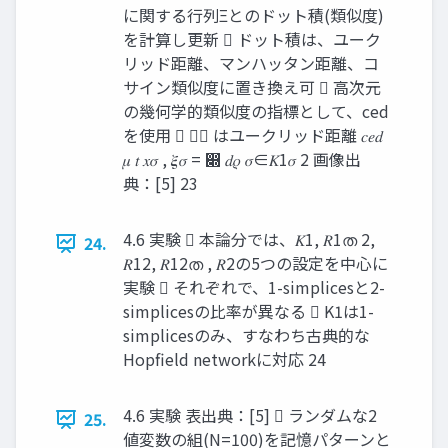
に関する行列Ξとのドット積(類似度)
を計算し更新  ドット積は、ユーク
リッド距離、マンハッタン距離、コ
サイン類似度に置き換え可  高次元
の幾何学的類似度の指標として、ced
を使用  𝑑𝜌 はユークリッド距離 𝑐𝑒𝑑
𝜇 𝑡 𝑥𝜎 , 𝝃𝜎 = ෍ 𝑑𝜌 𝜎∈𝐾1𝜎 2 画像出
典：[5] 23
4.6 実験  本論分では、𝐾1, 𝑅1ത 2,
24.
𝑅12, 𝑅12ത , 𝑅2の5つの設定を中心に
実験  それぞれで、1-simplicesと2-
simplicesの比率が異なる  K1は1-
simplicesのみ、すなわち古典的な
Hopfield networkに対応 24
4.6 実験 表出典：[5]  ランダムな2
25.
値変数の組(N=100)を記憶パターンと