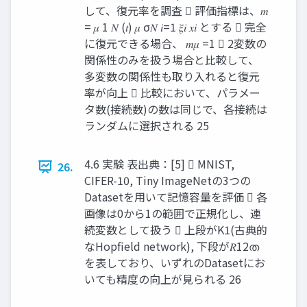
して、復元率を調査  評価指標は、𝑚
= 𝜇 1 𝑁 (𝑡) 𝜇 σ𝑁 𝑖=1 𝜉𝑖 𝑥𝑖 とする  完全
に復元できる場合、 𝑚𝜇 =1  2変数の
関係性のみを扱う場合と比較して、
多変数の関係性も取り入れると復元
率が向上  比較において、パラメー
タ数(接続数)の数は同じで、各接続は
ランダムに選択される 25
4.6 実験 表出典：[5]  MNIST,
26.
CIFER-10, Tiny ImageNetの3つの
Datasetを用いて記憶容量を評価  各
画像は0から1の範囲で正規化し、連
続変数として扱う  上段がK1(古典的
なHopfield network), 下段が𝑅12ത
を表しており、いずれのDatasetにお
いても精度の向上が見られる 26