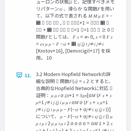
ューロンの状態𝜉𝑖 と、記憶すべきメモ
リパターン𝑥𝑖 、滑らか な関数𝐹を用い
て、以下の式で表される 𝑀 𝑀 𝜇 𝐸 = −
෍ 𝐹 𝑥𝑖 𝜉𝑖 , 𝜇 𝜇 𝜉𝑖𝑡+1 = 𝑆𝑔𝑛 ෍ 𝐹
𝑥𝑖 + ෍ 𝑥𝑗 𝜉𝑗 𝑡 𝜇=1 𝜇=1 𝑥𝑛 𝑥 ≥ 0 
関数𝐹としては、 𝐹 𝑥 = ቊ 0, 𝑥 < 0 𝐹 𝑥
= 𝑒𝑥 𝜇 𝜇 − 𝐹 −𝑥𝑖 + ෍ 𝑥𝑗 𝜉𝑗 𝑡 𝑗≠𝑖 𝑗≠𝑖
[Krotov+16], [Demircigil+17] を採
用。 10
3.2 Modern Hopfield Networkの詳
11.
細な説明  関数𝐹(𝑥) = 𝑥 2 とすると、
古典的なHopfield Networkに対応 
証明： 𝜇 𝜇 𝑡 σ 𝜉𝑖𝑡+1 = 𝑆𝑔𝑛[σ𝑀 (𝐹 𝑥 + 𝑥
𝜇=1 𝑗≠𝑖 𝑗 𝜉𝑗 𝑖 𝜇 𝜇 𝑡 σ𝑀 σ (𝐹 𝑥 + 𝑥 𝜇=1
𝑗≠𝑖 𝑗 𝜉𝑗 𝑖 𝜇 𝜇 𝜇 − 𝐹(−𝑥𝑖 + σ𝑗≠𝑖 𝑥𝑗 𝜉𝑗 𝑡 ))]
について、 𝜇 − 𝐹(−𝑥𝑖 + σ𝑗≠𝑖 𝑥𝑗 𝜉𝑗 𝑡 )) 𝜇
𝜇 𝑡 𝜇 𝑡 2 𝜇 𝜇 𝑡 𝜇 𝑡 2 σ σ σ σ = σ𝑀 1 + 2 𝑥
𝑥 𝜉 + ( 𝑥 𝜉 ) −1 + 2 𝑥 𝑥 𝜉 − ( 𝑥 𝜇=1 𝑗≠𝑖 𝑖 𝑗