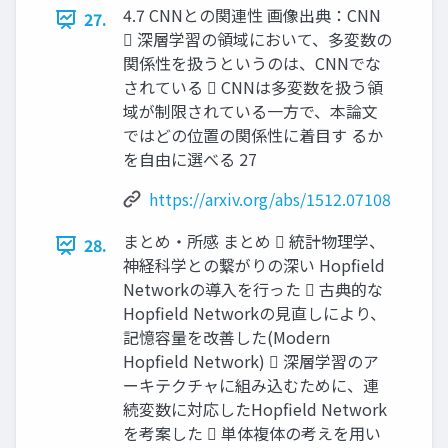
4.7 CNNとの関連性 画像出典：CNN
27.
 深層学習の領域において、多変数の
関係性を扱うというのは、CNNでな
されている  CNNは多変数を扱う領
域が制限されている一方で、本論文
ではどの位置の関係性に着目す るか
を自由に選べる 27
https://arxiv.org/abs/1512.07108
まとめ・所感 まとめ  統計物理学、
28.
神経科学との繋がりの深い Hopfield
Networkの導入を行った  古典的な
Hopfield Networkの見直しにより、
記憶容量を改善した(Modern
Hopfield Network)  深層学習のア
ーキテクチャに組み込むために、連
続変数に対応したHopfield Network
を考案した  単体複体の考えを用い