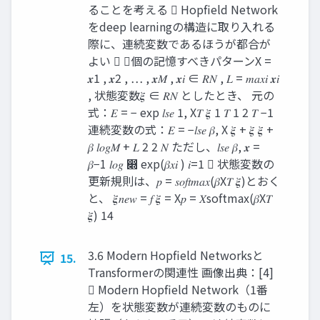
ることを考える  Hopfield Network
をdeep learningの構造に取り入れる
際に、連続変数であるほうが都合が
よい  𝑀個の記憶すべきパターンX =
𝒙1 , 𝒙2 , … , 𝒙𝑀 , 𝒙𝑖 ∈ 𝑅𝑁 , 𝐿 = 𝑚𝑎𝑥𝑖 𝒙𝑖
, 状態変数𝝃 ∈ 𝑅𝑁 としたとき、 元の
式：𝐸 = − exp 𝑙𝑠𝑒 1, X𝑇 𝝃 1 𝑇 1 2 𝑇 −1
連続変数の式：𝐸 = −𝑙𝑠𝑒 𝛽, X 𝝃 + 𝝃 𝝃 +
𝛽 𝑙𝑜𝑔𝑀 + 𝐿 2 2 𝑁 ただし、𝑙𝑠𝑒 𝛽, 𝒙 =
𝛽−1 𝑙𝑜𝑔 ෍ exp(𝛽𝑥𝑖 ) 𝑖=1  状態変数の
更新規則は、𝑝 = 𝑠𝑜𝑓𝑡𝑚𝑎𝑥(𝛽X𝑇 𝝃)とおく
と、 𝝃𝑛𝑒𝑤 = 𝑓 𝝃 = X𝑝 = 𝑋softmax(𝛽X𝑇
𝝃) 14
3.6 Modern Hopfield Networksと
15.
Transformerの関連性 画像出典：[4]
 Modern Hopfield Network（1番
左）を状態変数が連続変数のものに