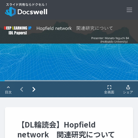
Ope
【DL輪読会】Hopfield
network 関連研究について