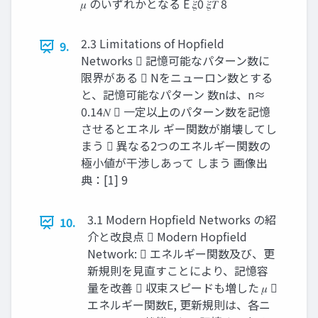
𝜇 のいずれかとなる E 𝜉0 𝜉𝑇 8
2.3 Limitations of Hopfield
9.
Networks  記憶可能なパターン数に
限界がある  Nをニューロン数とする
と、記憶可能なパターン 数nは、n≈
0.14𝑁  一定以上のパターン数を記憶
させるとエネル ギー関数が崩壊してし
まう  異なる2つのエネルギー関数の
極小値が干渉しあって しまう 画像出
典：[1] 9
3.1 Modern Hopfield Networks の紹
10.
介と改良点  Modern Hopfield
Network:  エネルギー関数及び、更
新規則を見直すことにより、記憶容
量を改善  収束スピードも増した 𝜇 
エネルギー関数E, 更新規則は、各ニ