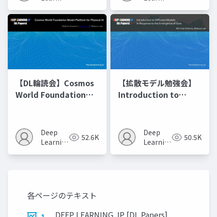
JP
JP
【DL輪読会】Cosmos
【拡散モデル勉強会】
World Foundation
Introduction to
Model Platform for
Diffusion Models
Physical AI
Deep
Deep
52.6K
50.5K
Learning
Learning
JP
JP
各ページのテキスト
DEEP LEARNING JP [DL Papers]
1.