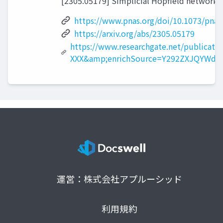
[2305.05179] Simplicial Hopfield networks (
https://www.pnas.org/doi/10.1073/pnas
https://arxiv.org/abs/2305.05179
https://www.researchgate.net/publicat
XXX&amp;enrichSource=Y292ZXJQYWd
運営：株式会社アプルーシッド
利用規約