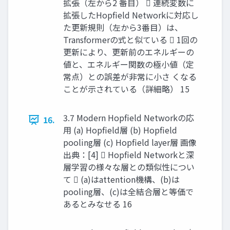
拡張（左から2 番目）  連続変数に
拡張したHopfield Networkに対応し
た更新規則（左から3番目）は、
Transformerの式と似ている  1回の
更新により、更新前のエネルギーの
値と、エネルギー関数の極小値（定
常点）との誤差が非常に小さ くなる
ことが示されている（詳細略） 15
3.7 Modern Hopfield Networkの応
16.
用 (a) Hopfield層 (b) Hopfield
pooling層 (c) Hopfield layer層 画像
出典：[4]  Hopfield Networkと深
層学習の様々な層との類似性につい
て  (a)はattention機構、(b)は
pooling層、(c)は全結合層と等価で
あるとみなせる 16