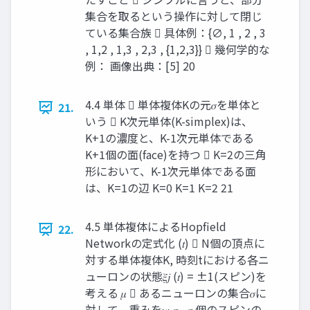
集合を取るという操作に対して閉じ
ている集合族  具体例：{∅, 1 , 2 , 3
, 1,2 , 1,3 , 2,3 , {1,2,3}}  幾何学的な
例： 画像出典：[5] 20
4.4 単体  単体複体Kの元𝜎を単体と
21.
いう  K次元単体(K-simplex)は、
K+1の濃度と、K-1次元単体である
K+1個の面(face)を持つ  K=2の三角
形において、K-1次元単体である面
は、K=1の辺 K=0 K=1 K=2 21
4.5 単体複体によるHopfield
22.
Networkの定式化 (𝑡)  N個の頂点に
対する単体複体K, 時刻tにおける各ニ
ューロンの状態𝜉𝑗 (𝑡) = ±1(スピン)を
考える 𝜇  あるニューロンの集合𝜎に
対して、重みを𝑤 𝜎 , 𝜎 個のスピンの