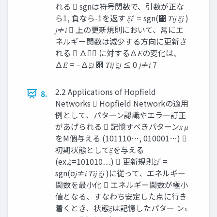
れる  sgnは符号関数で、引数が正な
ら1, 負なら-1を返す 𝜉𝑖′ = sgn(෍ 𝑇𝑖𝑗 𝜉𝑗 )
𝑗≠𝑖  上の更新規則において、常にエ
ネルギー関数は減少する方向に更新さ
れる  ∆𝜉𝑖 に対する∆𝐸の変化は、
∆𝐸 = −∆𝜉𝑖 ෍ 𝑇𝑖𝑗 𝜉𝑗 ≤ 0 𝑗≠𝑖 7
2.2 Applications of Hopfield
8.
Networks  Hopfield Networkの適用
例として、パターン認識やエラー訂正
があげられる  記憶すべきパターン𝑥 𝜇
をM個与える (101110…, 010001…) 
初期状態として𝜉を与える
(ex.𝜉=101010…)  更新規則𝜉𝑖′ =
sgn(σ𝑗≠𝑖 𝑇𝑖𝑗 𝜉𝑗 )に従って、エネルギー
関数を最小化  エネルギー関数が極小
値となる、すなわち安定した点に行き
着くとき、状態𝜉は記憶したパター ン𝑥