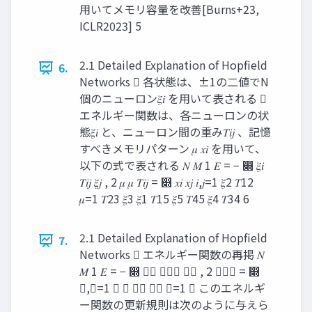
用いてメモリ容量を改善[Burns+23,
ICLR2023] 5
2.1 Detailed Explanation of Hopfield
6.
Networks  各状態は、±1の二値でN
個のニューロン𝜉𝑖 を用いて表される 
エネルギー関数は、各ニューロンの状
態𝜉𝑖 と、ニューロン間の重み𝑇𝑖𝑗 、記憶
すべきメモリパターン 𝜇 𝑥𝑖 を用いて、
以下の式で表される 𝑁 𝑀 1 𝐸 = − ෍ 𝜉𝑖
𝑇𝑖𝑗 𝜉𝑗 , 2 𝜇 𝜇 𝑇𝑖𝑗 = ෍ 𝑥𝑖 𝑥𝑗 𝑖,𝑗=1 𝜉2 𝑇12
𝜇=1 𝑇23 𝜉3 𝜉1 𝑇15 𝜉5 𝑇45 𝜉4 𝑇34 6
2.1 Detailed Explanation of Hopfield
7.
Networks  エネルギー関数の再掲 𝑁
𝑀 1 𝐸 = − ෍ 𝜉𝑖 𝑇𝑖𝑗 𝜉𝑗 , 2 𝑇𝑖𝑗 = ෍
𝑖,𝑗=1 𝜇 𝜇 𝑥𝑖 𝑥𝑗 𝜇=1  このエネルギ
ー関数の更新規則は次のように与えら