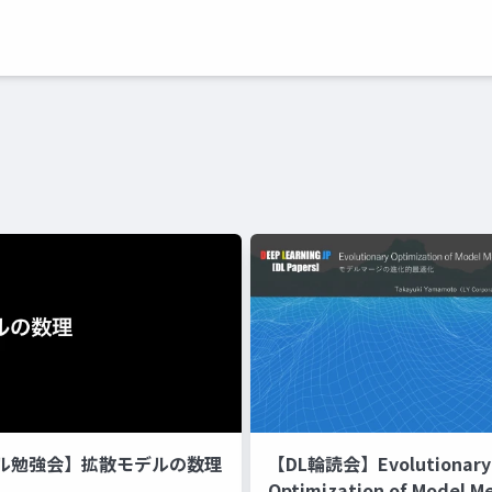
ル勉強会】拡散モデルの数理
【DL輪読会】Evolutionary
Optimization of Model M