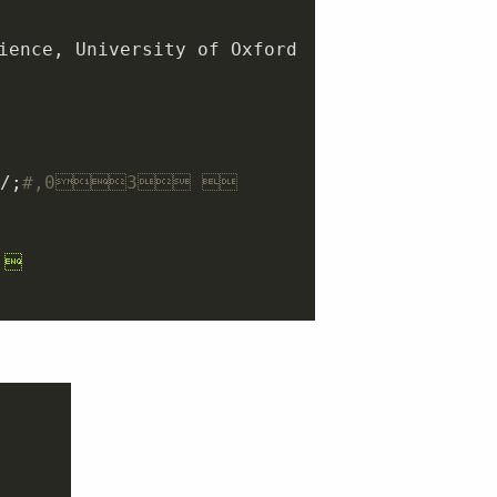
ience, University of Oxford

/;
#,03 

