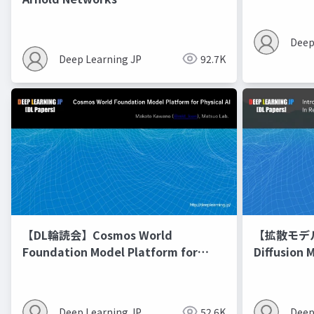
Deep
Deep Learning JP
92.7K
【DL輪読会】Cosmos World
【拡散モデル勉
Foundation Model Platform for
Diffusion 
Physical AI
Deep Learning JP
52.6K
Deep