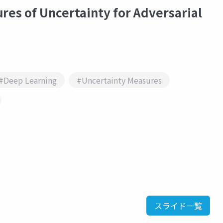
s of Uncertainty for Adversarial
#Deep Learning
#Uncertainty Measures
スライド一覧