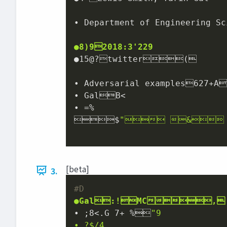
• Department of Engineering Sc
●8)92018:3'229
●15@?twitter(

• Adversarial examples627+A
• GalB<

• =%

$
" & 
[beta]
3.
#D
●Gal:!MC,
• ;8<.G 7+ %
"9

• ?$/4
