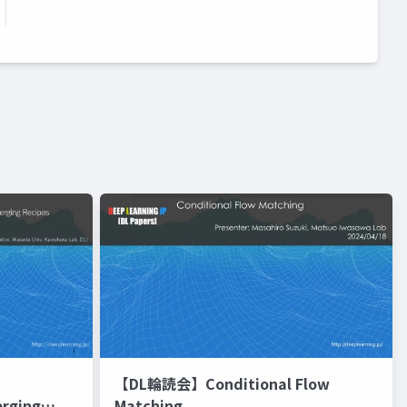
【DL輪読会】Conditional Flow
erging
Matching