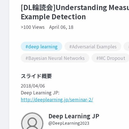
[DL輪読会]Understanding Measure
Example Detection
>100 Views
April 06, 18
#deep learning
#Adversarial Examples
#Bayesian Neural Networks
#MC Dropout
スライド概要
2018/04/06
Deep Learning JP:
http://deeplearning.jp/seminar-2/
Deep Learning JP
@DeepLearning2023