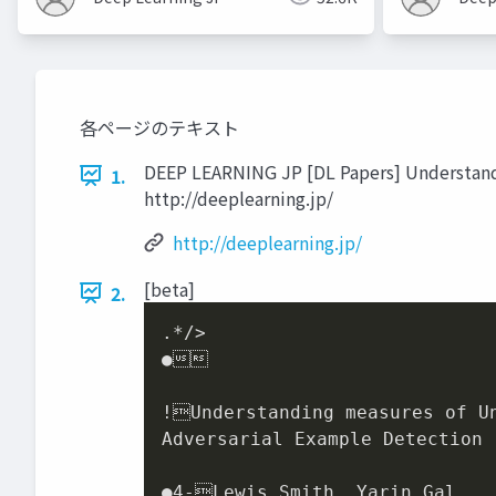
各ページのテキスト
DEEP LEARNING JP [DL Papers] Understandi
1.
http://deeplearning.jp/
http://deeplearning.jp/
[beta]
2.
.*/>

●

!Understanding measures of Un
Adversarial Example Detection

●4-Lewis Smith, Yarin Gal
