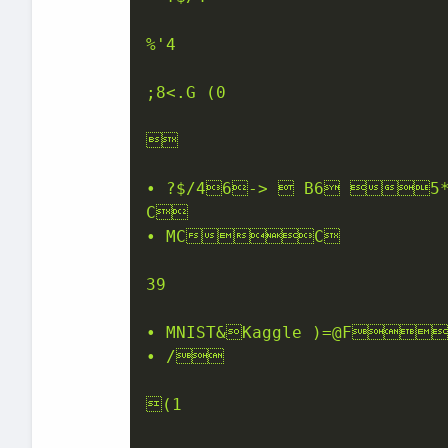
%'4

;8<.G (0



• ?$/46->  B6 5*
C

• MCC

39

• MNIST&Kaggle )=@F

• /

(1
