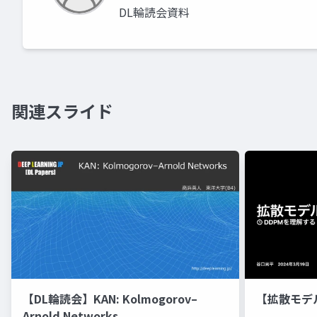
DL輪読会資料
関連スライド
【DL輪読会】KAN: Kolmogorov–
【拡散モデ
Arnold Networks