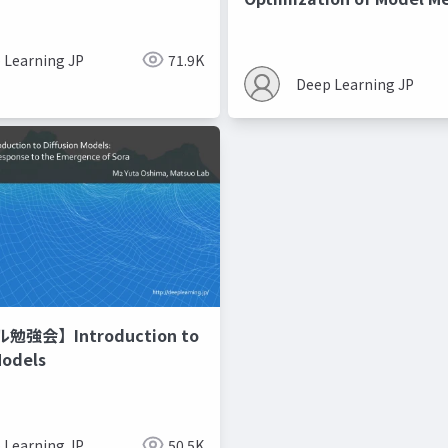
Recipes モデルマージの
 Learning JP
71.9K
Deep Learning JP
強会】Introduction to
Models
 Learning JP
50.5K