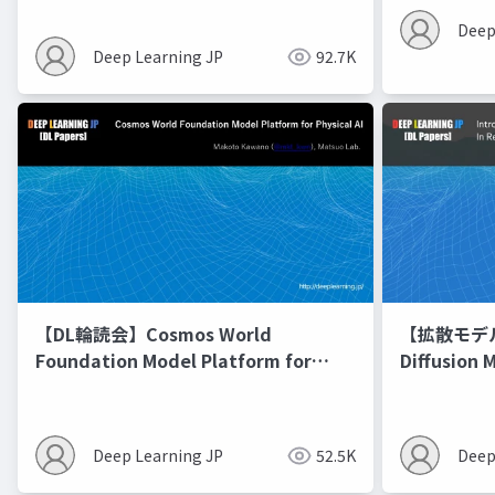
Deep
Deep Learning JP
92.7K
【DL輪読会】Cosmos World
【拡散モデル勉
Foundation Model Platform for
Diffusion 
Physical AI
Deep Learning JP
52.5K
Deep