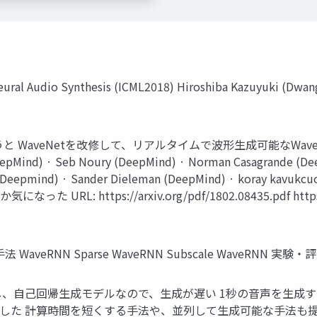
ural Audio Synthesis (ICML2018) Hiroshiba Kazuyuki (Dwango
s 一言で言うと WaveNetを改修して、リアルタイムで波形生成可能なWaveRNNを
DeepMind) · Seb Noury (DeepMind) · Norman Casagrande (De
ogle Deepmind) · Sander Dieleman (DeepMind) · koray k
ttps://arxiv.org/pdf/1802.08435.pdf https://arx
 手法 WaveRNN Sparse WaveRNN Subscale WaveRNN 実験・評
 しかし、自己回帰生成モデルなので、生成が遅い 1秒の音声を生成
小さくした 計算時間を短くする手法や、並列して生成可能な手法も