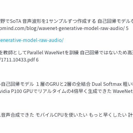
peech）分野でSoTA 音声波形を1サンプルずつ作成する 自己回帰モ
com/blog/wavenet-generative-model-raw-audio/ 5
enerative-model-raw-audio/
aveNetを教師としてParallel WaveNetを訓練 自己回帰で
711.10433.pdf 6
己回帰モデル １層のGRUと2層の全結合 Dual Softmax 粗い8
vidia P100 GPUでリアルタイムの4倍早く生成できた WaveN
タイム音声合成できた モバイルCPUを使いたい もっと早くした