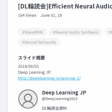
[DL輪読会]Efficient Neural Audio
164 Views
June 01, 18
#WaveRNN
#Neural Audio Synthesis
#
#Neural Networks
スライド概要
2018/06/01
Deep Learning JP:
http://deeplearning.jp/seminar-2/
Deep Learning JP
@DeepLearning2023
DL輪読会資料