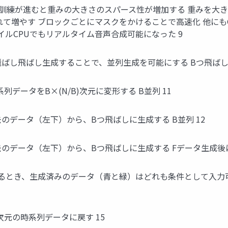
ニングする 訓練が進むと重みの大きさのスパース性が増加する 重み
て増やす ブロックごとにマスクをかけることで高速化 他にも
イルCPUでもリアルタイム音声合成可能になった 9
列データを飛ばし飛ばし生成することで、並列生成を可能にする Bつ飛ば
の時系列データをB×(N/B)次元に変形する B並列 11
的に過去のデータ（左下）から、Bつ飛ばしに生成する B並列 12
系列的に過去のデータ（左下）から、Bつ飛ばしに生成する Fデータ生
のxを生成するとき、生成済みのデータ（青と緑）はどれも条件とし
1×N次元の時系列データに戻す 15