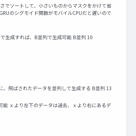
を大きさでソートして、小さいものからマスクをかけて省
GRUのシグモイド関数がモバイルCPUだと遅いので
しで生成すれば、B並列で生成可能 B並列 10
成後に、飛ばされたデータを並列して生成する B並列 13
て入力可能 ｘより左下のデータは過去、ｘより右にあるデ