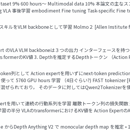
oAct Dataset 9% 600 hours～ Multimodal data 10% 本論
g VLA 事後学習 embodiment Fine tuning Task-specific Fin
LM backboneとして学習 Molmo２ [Allen Institute fo
n expert のVLA VLM backboneは３つの出力 インターフ
ｓformerのKV値 3. Depthを推定するDepthトークン （Action Re
 token列として Action expertを用いずにnext-token pr
5760 GPU hours 学習 （4日ぐらい?) FAST tokenizer [Phy
ぜられており， そのデータに対してはQwen2Tokenizerを使
ng のaction expertを用いて連続の行動系列を学習 離散トークン
分 VLAのtransformerにおけるKV値を Action ExpertのAtten
n frame からDepth Anything V2 で monocular depth m