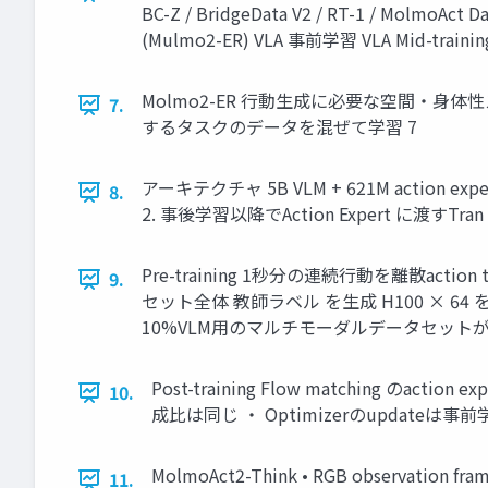
BC-Z / BridgeData V2 / RT-1 / Molm
(Mulmo2-ER) VLA 事前学習 VLA Mid-trainin
Molmo2-ER 行動生成に必要な空間・身体性スキルをV
7.
するタスクのデータを混ぜて学習 7
アーキテクチャ 5B VLM + 621M actio
8.
2. 事後学習以降でAction Expert に渡すTran
Pre-training 1秒分の連続行動を離散action
9.
セット全体 教師ラベル を生成 H100 × 64 を使って 
10%VLM用のマルチモーダルデータセットが混
Post-training Flow matchi
10.
成比は同じ ・ Optimizerのupdateは事前学習の半
MolmoAct2-Think • RGB observatio
11.