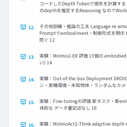
コードしたDepth Tokenで損失を計算する 
のdepthを推定するReasoning なのでWorl
その他訓練・推論の工夫 Language re-anno
12.
Promptでembodiment・制御形式を明示 
防ぐ 12
実験：Molmo2-ER 評価 13個の embodied 
13.
い) 14
実験：Out-of-the-box Deployment DR
14.
ン・実機環境・未知物体・ランダムなカメラ位置
実験：Fine-tuningの評価 新タスク・新emb
15.
体的な データ量記述なし 16
実験：MolmoAct2-Think adaptive
16.