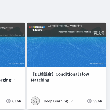
【DL輪読会】Conditional Flow
erging
Matching
進化的最適化
61.6K
Deep Learning JP
55.6K