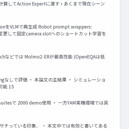
してAction Expertに渡す • あくまで現在シーン
VLMで再生成 Robot prompt wrappers:
ダムに変更して固定camera slotへのショートカット学習を
 Benchなどでは Molmo2-ERが最高性能 (OpenEQAは低
加fine-tuningなしで評価 ・ 本論文の主結果 ・ シミュレーショ
能 15
suitesで 2000 demo使用 ・ 一方YAM実機環境では具
もベンチマークが サチっている印象． ・ 本文中では有効と書いてある