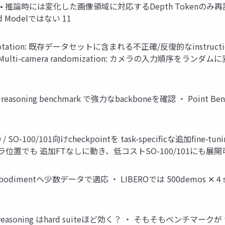
• 推論時には変化した画像領域に対応するDepth Tokenのみ再計算
d Modelではない 11
tation: 既存データセットに含まれる不正確/反復的なinstructionを
Multi-camera randomization: カメラの入力順序をラン
reasoning benchmark で強力なbackboneを確認 ・ Point
OID / SO-100/101向けcheckpointを task-specificな追
でも 追加FTなしに動き、低コストSO-100/101にも展開可
odimentへ少数データで適応 ・ LIBEROでは 500demos ✕ 4 
 depth reasoning はhard suiteほど効く？ ・ そもそ