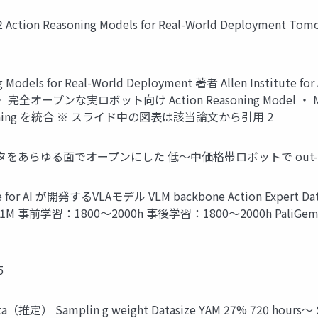
Action Reasoning Models for Real-World Deployment Tomoki 
els for Real-World Deployment 著者 Allen Institute for 
ct2 概要 ・ 完全オープンな実ロボット向け Action Reasoning Mo
h reasoning を統合 ※ スライド中の図表は該当論文から引用 2
あらゆる面でオープンにした 低〜中価格帯ロボットで out-of-the-
te for AI が開発するVLAモデル VLM backbone Action Expert Da
621M 事前学習：1800～2000h 事後学習：1800～2000h PaliGemm
5
 Samplin g weight Datasize YAM 27% 720 hours～ SO-