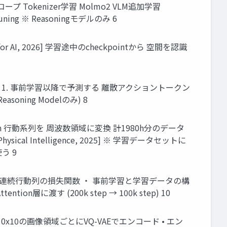
文の主なスコープ Tokenizer学習 Molmo2 VLM追加学習
e tuning ※ Reasoningモデルのみ 6
r AI, 2026] 学習途中のcheckpointから 空間を認識
ェースを持つ 1. 事前学習以降で予測する 離散アクショントークン
asoning Modelのみ) 8
ediction 行動系列を 周波数領域に変換 計1980h分のデータ
sical Intelligence, 2025] ※ 学習データセットに
う 9
列の損失関数 連続行動列の損失関数 ・ 事前学習と学習データの構
tion層に渡す (200k step → 100k step) 10
ap を推定 • 10x10の画像領域ごとにVQ-VAEでエンコード • エン