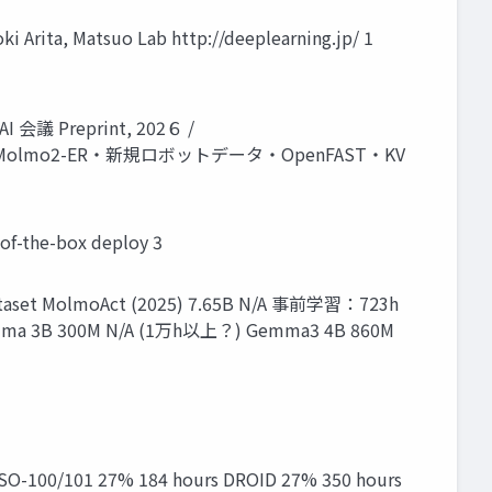
Arita, Matsuo Lab http://deeplearning.jp/ 1
AI 会議 Preprint, 202６ /
del ・ Molmo2-ER・新規ロボットデータ・OpenFAST・KV
box deploy 3
taset MolmoAct (2025) 7.65B N/A 事前学習：723h
a 3B 300M N/A (1万h以上？) Gemma3 4B 860M
100/101 27% 184 hours DROID 27% 350 hours