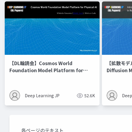
【DL輪読会】Cosmos World
【拡散モデル勉
Foundation Model Platform for
Diffusion 
Physical AI
Deep Learning JP
52.6K
Deep
各ページのテキスト