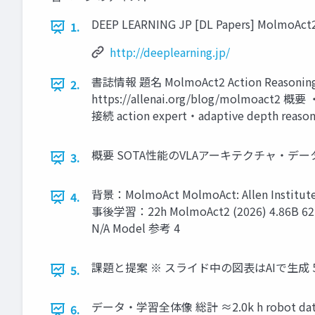
DEEP LEARNING JP [DL Papers] MolmoAct2 
1.
http://deeplearning.jp/
書誌情報 題名 MolmoAct2 Action Reasoning Mod
2.
https://allenai.org/blog/molmoa
接続 action expert・adaptive dept
概要 SOTA性能のVLAアーキテクチャ・データを
3.
背景：MolmoAct MolmoAct: Allen Institu
4.
事後学習：22h MolmoAct2 (2026) 4.86B 
N/A Model 参考 4
課題と提案 ※ スライド中の図表はAIで生成 
5.
データ・学習全体像 総計 ≈2.0k h robot data（推定）
6.