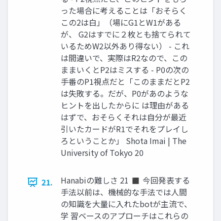
った場合に考えることは「おそらく
この2は白」（場にG1とW1がある
が、 G2はすでに２枚とも捨てられて
いるためW2以外あり得ない） - これ
は間違いで、実際はR2なので、この
ままいくとP2はミスする - P0の次の
手番のP1視点だと「このままだとP2
は失敗する。だが、P0があのような
ヒントを出したからに は理由がある
はずで、おそらくそれは自分が最近
引いたカードがR1でそれをプレイし
ろということか」 Shota Imai | The
University of Tokyo 20
Hanabiの難しさ 21 ◼ 今回発表する
21.
手法以前は、機械的な手法では人間
の知識を大量に入れたbotが主流で、
学 習ベースのアプローチはこれらの