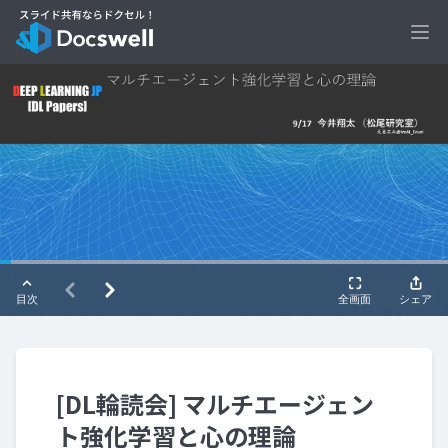
Ope
[DL輪読会] マルチエージェン
ト強化学習と心の理論