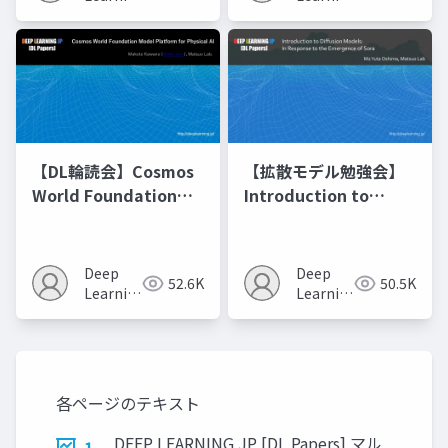
JP
JP
【DL輪読会】Cosmos
【拡散モデル勉強会】
World Foundation
Introduction to
Model Platform for
Diffusion Models
Physical AI
Deep
Deep
52.6K
50.5K
Learning
Learning
JP
JP
各ページのテキスト
DEEP LEARNING JP [DL Papers] マル
1.