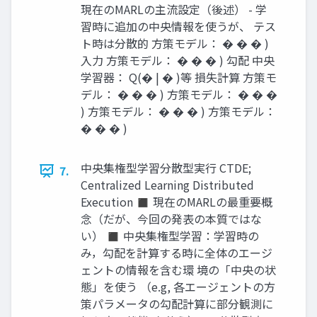
現在のMARLの主流設定（後述） - 学
習時に追加の中央情報を使うが、 テス
ト時は分散的 ⽅策モデル： � � � )
⼊⼒ ⽅策モデル： � � � ) 勾配 中央
学習器： Q(� | � )等 損失計算 ⽅策モ
デル： � � � ) ⽅策モデル： � � �
) ⽅策モデル： � � � ) ⽅策モデル：
� � � )
中央集権型学習分散型実行 CTDE;
7.
Centralized Learning Distributed
Execution ◼ 現在のMARLの最重要概
念（だが、今回の発表の本質ではな
い） ◼ 中央集権型学習：学習時の
み，勾配を計算する時に全体のエージ
ェントの情報を含む環 境の「中央の状
態」を使う （e.g, 各エージェントの方
策パラメータの勾配計算に部分観測に