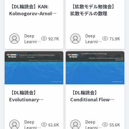
【DL輪読会】KAN:
【拡散モデル勉強会】
Kolmogorov–Arnold
拡散モデルの数理
Networks
Deep
Deep
92.7K
71.9K
Learning
Learning
JP
JP
【DL輪読会】
【DL輪読会】
Evolutionary
Conditional Flow
Optimization of
Matching
Model Merging
Recipes モデルマージ
Deep
Deep
61.6K
55.6K
の進化的最適化
Learning
Learning