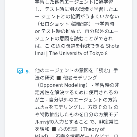
学習した他者エージェントに過学習
し、テスト時に別の環境で学習したエ
ー ジェントとの協調がうまくいかない
（ゼロショット協調問題） →学習時
or テスト時の推論で、自分以外のエー
ジェントの意図を読むことができれ
ば、こ の辺の問題を軽減できる Shota
Imai | The University of Tokyo 8
他のエージェントの意図を「読む」手
9.
法の研究 ◼ 他者モデリング
（Opponent Modeling） - 学習時の非
定常性を解決するために使用されるの
が主 - 自分以外のエージェントの方策
𝜋𝑜𝑡ℎ𝑒𝑟をモデリングし、方策そのも の
や特徴抽出したものを自分の方策モデ
ル𝜋𝑠𝑒𝑙𝑓の入力とすること で、非定常性
を緩和 ◼ 心の理論（Theory of
Mind） - 不完全情報ゲームなどで、自