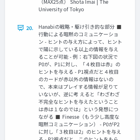
（MAX25点） Shota Imai | The
University of Tokyo
Hanabiの戦略・駆け引き的な部分 ◼
20.
行動による暗黙のコミュニケーショ
ン - ヒントの与え方によって、ヒント
で陽に示している以上の情報を与え
ることが可能 - 例：右下図の状況で
P0が、P1に対し、「４枚目は赤」の
ヒントを与える - P1視点だと４枚目
のカードが赤以外の情報はないの
で、本来はプレイする情報が足りて
いないが、逆に考 えると「わざわざ
不完全なヒントを与えたということ
は赤は１なのでは」という発想につ
ながる ◼ Finesse（もう少し高度な
暗黙コミュニケーション） - P0がP2
に対し「３枚目は2」のヒントを与え
る - P2視点だと、このヒントをもら