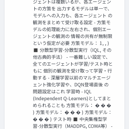
ジェントは複数いるが、各エージェン
トの方策を 出力するモデルは単一で、
モデルへの入力も、各エージェント の
観測をまとめて受け取る設定 - 方策モ
デルの処理能力に左右され、個別エー
ジェントの観測の 情報の共有が無制限
という仮定が必要 方策モデル： 1, , )
◼ 分散型学習-分散型実行（IQL, その
他古典的手法） - 一番難しい設定で、
全てのエージェントが学習/テスト時と
もに 個別の観測を受け取って学習・行
動する - 深層学習以前のマルチエージ
ェント強化学習や、DQN登場直後 の
問題設定はこれ 学習時 - IQL
(Independent Q-Learners)としてまと
められることも ⽅策モデル： � � �
) ⽅策モデル： � � � ) ⽅策モデル：
� � � ) テスト時 ◼ 中央集権型学
習-分散型実行（MADDPG, COMA等） -