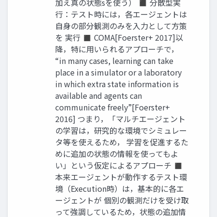
加え真の状態sを使う） ◼ 分散型実
行：テスト時には，各エージェントは
自身の部分観測のみを入力として方策
を 実行 ◼ COMA[Foerster+ 2017]以
降，特に用いられるアプローチで，
“in many cases, learning can take
place in a simulator or a laboratory
in which extra state information is
available and agents can
communicate freely”[Foerster+
2016] つまり，「マルチエージェント
の学習は，研究的な環境でシミュレー
タ等を使えるため， 学習を促進するた
めに追加の状態の情報を使ってもよ
い」という仮定によるアプローチ ◼
本来エージェントが動作するテスト環
境（Execution時）は，基本的に各エ
ージェントが 個別の観測だけを受け取
って強調しているため，状態の追加情