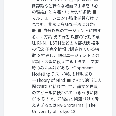
像認識など様々な場面で手法を「心
の理論」と関連 づけた例が多数 ◼
マルチエージェント強化学習だけで
見ても、非常に多様な手法に分類可
能 ◼ 自分以外のエージェントに関す
る、 - 方策 次の行動 以前の行動の意
味 RNN、LSTMなどの内部状態 相手
の信念 不完全情報で隠されている特
徴 を推論し、他のエージェントとの
協調・競争に役立てる手法で、 学習
時のみに興味がある→Opponent
Modeling テスト時にも興味あり
→Theory of Mind ◼ かなり適当に人
間の知能と結び付けて、論文の貢献
のアピールに使われているっぽい例
があ るので、知能論と関連づけて考
えすぎるのはNG Shota Imai | The
University of Tokyo 12