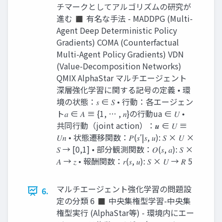
チマークとしてアルゴリズムの研究が
進む ◼ 有名な手法 - MADDPG (Multi-
Agent Deep Deterministic Policy
Gradients) COMA (Counterfactual
Multi-Agent Policy Gradients) VDN
(Value-Decomposition Networks)
QMIX AlphaStar マルチエージェント
深層強化学習に関する記号の定義 • 環
境の状態：𝑠 ∈ 𝑆 • 行動：各エージェン
ト𝑎 ∈ 𝐴 ≡ {1, … , 𝑛}の行動ua ∈ 𝑈 •
共同行動（joint action）：𝒖 ∈ 𝑈 ≡
𝑈𝑛 • 状態遷移関数：𝑃(𝑠′|𝑠, 𝑢): 𝑆 × 𝑈 ×
𝑆 → [0,1] • 部分観測関数：𝑂(𝑠, 𝑎): 𝑆 ×
𝐴 → 𝑧 • 報酬関数：𝑟(𝑠, 𝑢): 𝑆 × 𝑈 → 𝑅 5
マルチエージェント強化学習の問題設
6.
定の分類 6 ◼ 中央集権型学習-中央集
権型実行 (AlphaStar等) - 環境内にエー