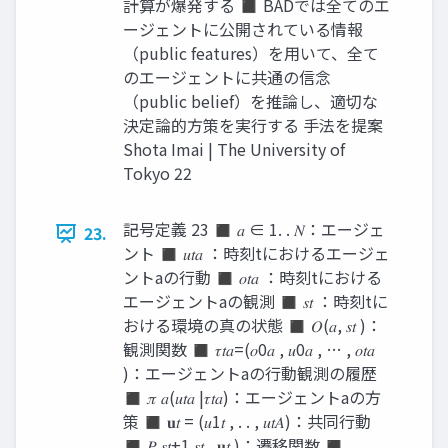
計算が爆発する ◼ BADでは全てのエ
ージェントに公開されている情報
（public features）を用いて、全て
のエージェントに共通の信念
（public belief）を推論し、適切な
決定論的方策を実行する 手法を提案
Shota Imai | The University of
Tokyo 22
記号定義 23 ◼ 𝑎 ∈ 1. . 𝑁：エージェ
23.
ント ◼ 𝑢𝑡𝑎 ：時刻tにおけるエージェ
ントaの行動 ◼ 𝑜𝑡𝑎 ：時刻tにおける
エージェントaの観測 ◼ 𝑠𝑡 ：時刻tに
おける環境の真の状態 ◼ 𝑂(𝑎, 𝑠𝑡 )：
観測関数 ◼ 𝜏𝑡𝑎=(𝑜0𝑎 , 𝑢0𝑎 , … , 𝑜𝑡𝑎
)：エージェントaの行動観測の履歴
◼ 𝜋 𝑎(𝑢𝑡𝑎 |𝜏𝑡𝑎)：エージェントaの方
策 ◼ 𝐮𝑡 = (𝑢1𝑡 , . . , 𝑢𝑡𝐴)：共同行動
◼ 𝑃 𝑠𝑡+1 𝑠𝑡 , 𝐮𝑡 )：遷移関数 ◼