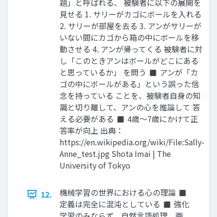
題」と呼ばれる、 被験者に以下の展開を
見せる 1. サリーがカゴにボールを入れる
2. サリーが部屋を去る 3. アンがサリーが
いない間にカゴから箱の中にボールを移
動させる 4. アンが帰ってくる 被験者に対
し「このときアンはボールがどこにある
と思っているか」 を問う ◼ アンが「カ
ゴの中にボールがある」という誤った信
念を持っている ことを、被験者自身の知
識と切り離して、アンの心を推論して 答
える必要がある ◼ 4歳〜7歳にかけて正
答率が向上 出典：
https://en.wikipedia.org/wiki/File:Sally-
Anne_test.jpg Shota Imai | The
University of Tokyo
機械学習の世界における心の理論 ◼
12.
定義は完全に混沌としている ◼ 強化
学習のみならず、自然言語処理、画