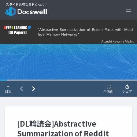
Ope
[DL輪読会]Abstractive
Summarization of Reddit