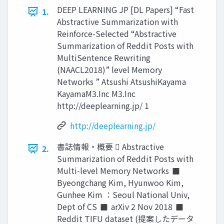
DEEP LEARNING JP [DL Papers] “Fast
1.
Abstractive Summarization with
Reinforce-Selected “Abstractive
Summarization of Reddit Posts with
MultiSentence Rewriting
(NAACL2018)” level Memory
Networks ” Atsushi AtsushiKayama
KayamaM3.Inc M3.Inc
http://deeplearning.jp/ 1
http://deeplearning.jp/
書誌情報・概要  Abstractive
2.
Summarization of Reddit Posts with
Multi-level Memory Networks ◼
Byeongchang Kim, Hyunwoo Kim,
Gunhee Kim ：Seoul National Univ,
Dept of CS ◼ arXiv 2 Nov 2018 ◼
Reddit TIFU dataset (提案したデータ