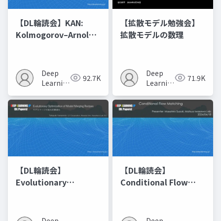
【DL輪読会】KAN:
【拡散モデル勉強会】
Kolmogorov–Arnold
拡散モデルの数理
Networks
Deep
Deep
92.7K
71.9K
Learning
Learning
JP
JP
【DL輪読会】
【DL輪読会】
Evolutionary
Conditional Flow
Optimization of
Matching
Model Merging
Recipes モデルマージ
Deep
Deep