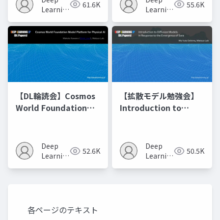
61.6K
55.6K
の進化的最適化
Learning
Learning
JP
JP
【DL輪読会】Cosmos
【拡散モデル勉強会】
World Foundation
Introduction to
Model Platform for
Diffusion Models
Physical AI
Deep
Deep
52.6K
50.5K
Learning
Learning
JP
JP
各ページのテキスト