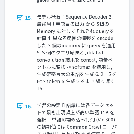
モデル概要：Sequence Decoder 3.
15.
最終層 t 単語目の出力 から S個の
Memory に対してそれぞれ query を
計算 4. 異なる範囲の情報を encode
した S 個のmemory に query を適用
5. S 個のクエリ結果と, dilated
convolution 結果を concat, 語彙ベ
クトルに変換 -> softmax を適用し,
生成確率最大の単語を生成 6. 2 ~ 5 を
EoS token を生成するまで 繰り返す
15
学習の設定  語彙には各データセッ
16.
トで最も出現頻度が高い単語 15K を
選択  単語の埋め込み行列 (V x 300)
の初期値には Common Crawl コーパ
スで学習した fastText を使用  一様