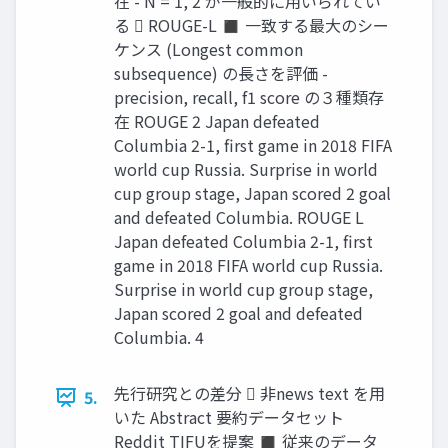
在 - N = 1, 2 が一般的に用いられてい
る  ROUGE-L ◼ 一致する最大のシー
ケンス (Longest common
subsequence) の長さを評価 -
precision, recall, f1 score の３種類存
在 ROUGE 2 Japan defeated
Columbia 2-1, first game in 2018 FIFA
world cup Russia. Surprise in world
cup group stage, Japan scored 2 goal
and defeated Columbia. ROUGE L
Japan defeated Columbia 2-1, first
game in 2018 FIFA world cup Russia.
Surprise in world cup group stage,
Japan scored 2 goal and defeated
Columbia. 4
先行研究との差分  非news text を用
5.
いた Abstract 要約データセット
Reddit TIFUを提案 ◼ 従来のデータ