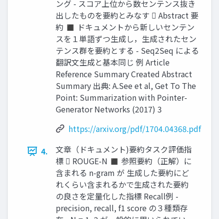
ング - スコア上位から数センテンス抜き
出したものを要約とみなす  Abstract 要
約 ◼ ドキュメントから新しいセンテン
スを１単語ずつ生成し，生成されたセン
テンス群を要約とする - Seq2Seq による
翻訳文生成と基本同じ 例 Article
Reference Summary Created Abstract
Summary 出典: A.See et al, Get To The
Point: Summarization with Pointer-
Generator Networks (2017) 3
https://arxiv.org/pdf/1704.04368.pdf
文章（ドキュメント)要約タスク評価指
4.
標  ROUGE-N ◼ 参照要約（正解）に
含まれる n-gram が 生成した要約にど
れくらい含まれるかで生成された要約
の良さを定量化した指標 Recall例 -
precision, recall, f1 score の３種類存