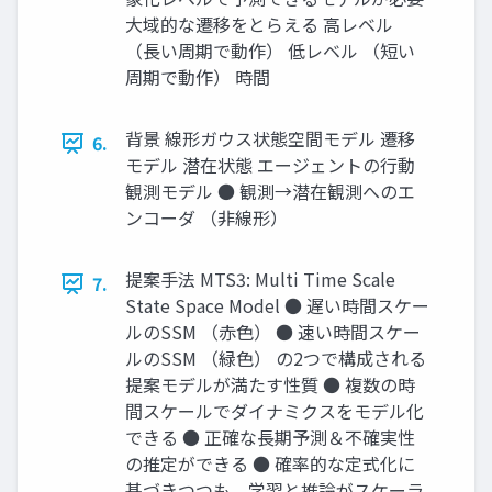
大域的な遷移をとらえる 高レベル
（長い周期で動作） 低レベル （短い
周期で動作） 時間
背景 線形ガウス状態空間モデル 遷移
6.
モデル 潜在状態 エージェントの行動
観測モデル ● 観測→潜在観測へのエ
ンコーダ （非線形）
提案手法 MTS3: Multi Time Scale
7.
State Space Model ● 遅い時間スケー
ルのSSM （赤色） ● 速い時間スケー
ルのSSM （緑色） の2つで構成される
提案モデルが満たす性質 ● 複数の時
間スケールでダイナミクスをモデル化
できる ● 正確な長期予測＆不確実性
の推定ができる ● 確率的な定式化に
基づきつつも、学習と推論がスケーラ