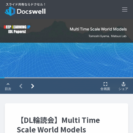
Ope
【DL輪読会】Multi Time
Scale World Models