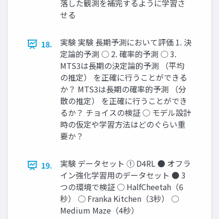
落した観測を補完するように学習さ
せる
実験 実験 長期予測において評価 1. 決
18.
定論的予測 ○ 2. 確率的予測 ○ 3.
MTS3は長期の決定論的予測 （平均
の推定） を正確に行うことができる
か？ MTS3は長期の確率的予測 （分
散の推定） を正確に行うことができ
るか？ チョイスの検証 ○ モデル設計
時の仮定や学習方法はどのぐらい重
要か？
実験 データセット ① D4RL ● オフラ
19.
イン強化学習用のデータセット ● 3
つの環境で検証 ○ HalfCheetah（6
秒） ○ Franka Kitchen（3秒） ○
Medium Maze（4秒）