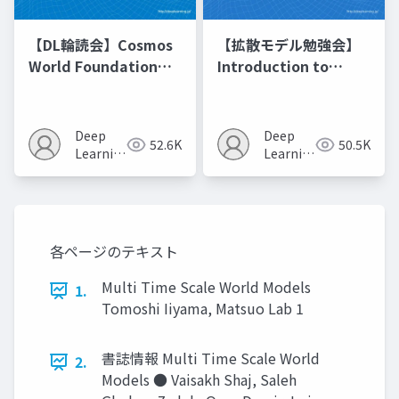
【DL輪読会】Cosmos
【拡散モデル勉強会】
World Foundation
Introduction to
Model Platform for
Diffusion Models
Physical AI
Deep
Deep
52.6K
50.5K
Learning
Learning
JP
JP
各ページのテキスト
Multi Time Scale World Models
1.
Tomoshi Iiyama, Matsuo Lab 1
書誌情報 Multi Time Scale World
2.
Models ● Vaisakh Shaj, Saleh