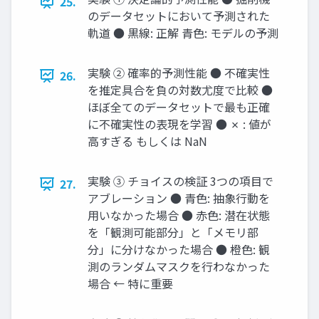
25.
のデータセットにおいて予測された
軌道 ● 黒線: 正解 青色: モデルの予測
実験 ② 確率的予測性能 ● 不確実性
26.
を推定具合を負の対数尤度で比較 ●
ほぼ全てのデータセットで最も正確
に不確実性の表現を学習 ● ✗ : 値が
高すぎる もしくは NaN
実験 ③ チョイスの検証 3つの項目で
27.
アブレーション ● 青色: 抽象行動を
用いなかった場合 ● 赤色: 潜在状態
を「観測可能部分」と「メモリ部
分」に分けなかった場合 ● 橙色: 観
測のランダムマスクを行わなかった
場合 ← 特に重要