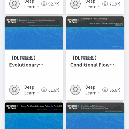
Deep
Deep
92.7K
71.9K
Learning
Learning
JP
JP
【DL輪読会】
【DL輪読会】
Evolutionary
Conditional Flow
Optimization of
Matching
Model Merging
Recipes モデルマージ
Deep
Deep
61.6K
55.6K
の進化的最適化
Learning
Learning
JP
JP