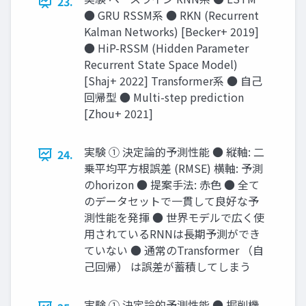
23.
● GRU RSSM系 ● RKN (Recurrent
Kalman Networks) [Becker+ 2019]
● HiP-RSSM (Hidden Parameter
Recurrent State Space Model)
[Shaj+ 2022] Transformer系 ● 自己
回帰型 ● Multi-step prediction
[Zhou+ 2021]
実験 ① 決定論的予測性能 ● 縦軸: 二
24.
乗平均平方根誤差 (RMSE) 横軸: 予測
のhorizon ● 提案手法: 赤色 ● 全て
のデータセットで一貫して良好な予
測性能を発揮 ● 世界モデルで広く使
用されているRNNは長期予測ができ
ていない ● 通常のTransformer （自
己回帰） は誤差が蓄積してしまう
実験 ① 決定論的予測性能 ● 掘削機