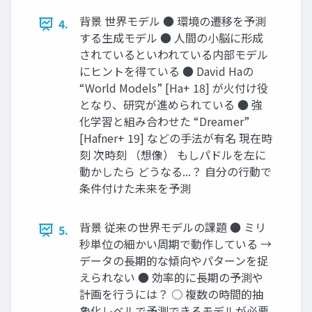
背景 世界モデル ● 環境の遷移を予測
4.
する生成モデル ● 人間の小脳に形成
されているといわれている内部モデル
にヒントを得ている ● David Haの
“World Models” [Ha+ 18] が火付け役
となり、研究が進められている ● 強
化学習と組み合わせた “Dreamer”
[Hafner+ 19] などの手法が有名 現在時
刻 次時刻 （想像） もしパドルを左に
動かしたら どうなる...？ 自分の行動で
条件付けた未来を予測
背景 従来の世界モデルの課題 ● ミリ
5.
秒単位の細かい周期で動作している →
データの長期的な傾向やパターンを捉
えられない ● 効率的に長期の予測や
計画を行うには？ ○ 複数の時間的抽
象化レベルで予測できるモデルが必要