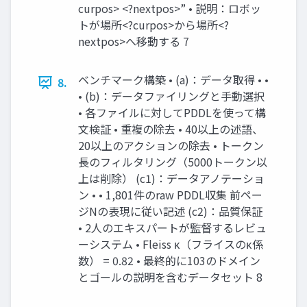
curpos> <?nextpos>” • 説明：ロボッ
トが場所<?curpos>から場所<?
nextpos>へ移動する 7
ベンチマーク構築 • (a)：データ取得 • •
8.
• (b)：データファイリングと手動選択
• 各ファイルに対してPDDLを使って構
文検証 • 重複の除去 • 40以上の述語、
20以上のアクションの除去 • トークン
長のフィルタリング（5000トークン以
上は削除） (c1)：データアノテーショ
ン • • 1,801件のraw PDDL収集 前ペー
ジNの表現に従い記述 (c2)：品質保証
• 2人のエキスパートが監督するレビュ
ーシステム • Fleiss κ（フライスのκ係
数） = 0.82 • 最終的に103のドメイン
とゴールの説明を含むデータセット 8