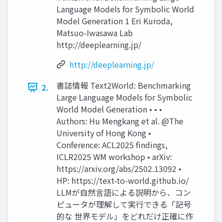
Language Models for Symbolic World
Model Generation 1 Eri Kuroda,
Matsuo-Iwasawa Lab
http://deeplearning.jp/
http://deeplearning.jp/
書誌情報 Text2World: Benchmarking
2.
Large Language Models for Symbolic
World Model Generation • • •
Authors: Hu Mengkang et al. @The
University of Hong Kong •
Conference: ACL2025 findings,
ICLR2025 WM workshop • arXiv:
https://arxiv.org/abs/2502.13092 •
HP: https://text-to-world.github.io/
LLMが自然言語による説明から、コン
ピュータが理解して実行できる「記号
的な 世界モデル」をどれだけ正確に作