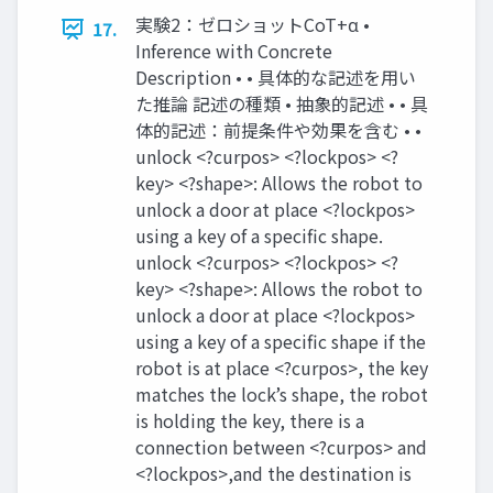
実験2：ゼロショットCoT+α •
17.
Inference with Concrete
Description • • 具体的な記述を用い
た推論 記述の種類 • 抽象的記述 • • 具
体的記述：前提条件や効果を含む • •
unlock <?curpos> <?lockpos> <?
key> <?shape>: Allows the robot to
unlock a door at place <?lockpos>
using a key of a specific shape.
unlock <?curpos> <?lockpos> <?
key> <?shape>: Allows the robot to
unlock a door at place <?lockpos>
using a key of a specific shape if the
robot is at place <?curpos>, the key
matches the lock’s shape, the robot
is holding the key, there is a
connection between <?curpos> and
<?lockpos>,and the destination is