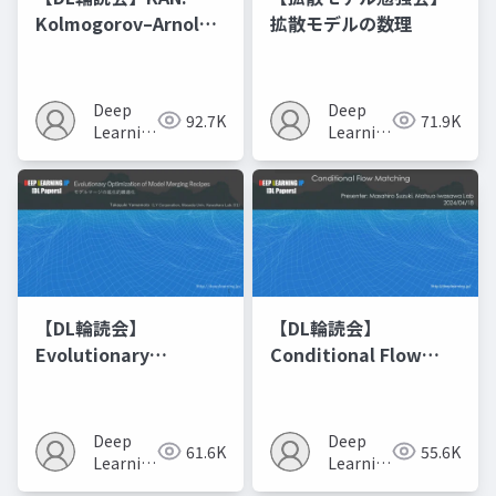
Kolmogorov–Arnold
拡散モデルの数理
Networks
Deep
Deep
92.7K
71.9K
Learning
Learning
JP
JP
【DL輪読会】
【DL輪読会】
Evolutionary
Conditional Flow
Optimization of
Matching
Model Merging
Recipes モデルマージ
Deep
Deep
61.6K
55.6K
の進化的最適化
Learning
Learning
JP
JP