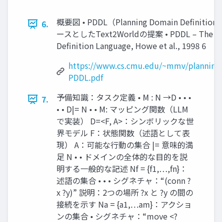
概要図 • PDDL（Planning Domain Definitio
6.
ースとしたText2Worldの提案 • PDDL – The Pla
Definition Language, Howe et al., 1998 6
https://www.cs.cmu.edu/~mmv/planning/
PDDL.pdf
予備知識：タスク定義 • M : N →D • • •
7.
• • D|= N • • M: マッピング関数（LLM
で実装） D=<F, A>：シンボリックな世
界モデル F：状態関数（述語として表
現） A：可能な行動の集合 |= 意味的満
足 N • • ドメインの全体的な目的を説
明する一般的な記述 Nf = {f1,…,fn}：
述語の集合 • • • シグネチャ：“(conn ?
x ?y)” 説明：2つの場所 ?x と ?y の間の
接続を示す Na = {a1,…am}：アクショ
ンの集合 • シグネチャ：“move <?