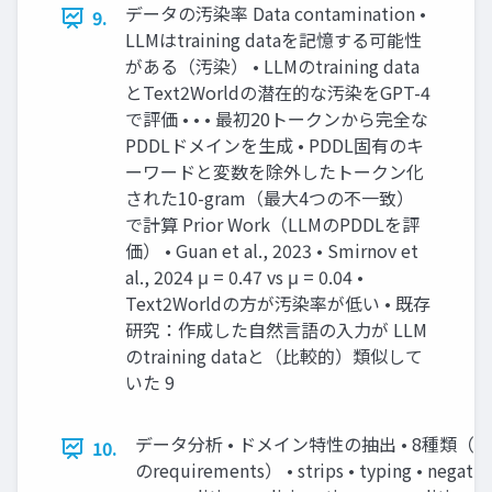
データの汚染率 Data contamination •
9.
LLMはtraining dataを記憶する可能性
がある（汚染） • LLMのtraining data
とText2Worldの潜在的な汚染をGPT-4
で評価 • • • 最初20トークンから完全な
PDDLドメインを生成 • PDDL固有のキ
ーワードと変数を除外したトークン化
された10-gram（最大4つの不一致）
で計算 Prior Work（LLMのPDDLを評
価） • Guan et al., 2023 • Smirnov et
al., 2024 μ = 0.47 vs μ = 0.04 •
Text2Worldの方が汚染率が低い • 既存
研究：作成した自然言語の入力が LLM
のtraining dataと（比較的）類似して
いた 9
データ分析 • ドメイン特性の抽出 • 8種類（PD
10.
のrequirements） • strips • typing • negativ