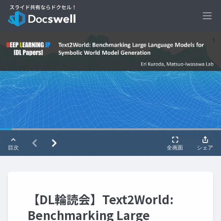
Ope
【DL輪読会】Text2World:
Benchmarking Large