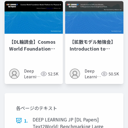
【DL輪読会】Cosmos
【拡散モデル勉強会】
World Foundation
Introduction to
Model Platform for
Diffusion Models
Physical AI
Deep
Deep
52.5K
50.5K
Learning
Learning
JP
JP
各ページのテキスト
DEEP LEARNING JP [DL Papers]
1.
Text2World: Benchmarking Large