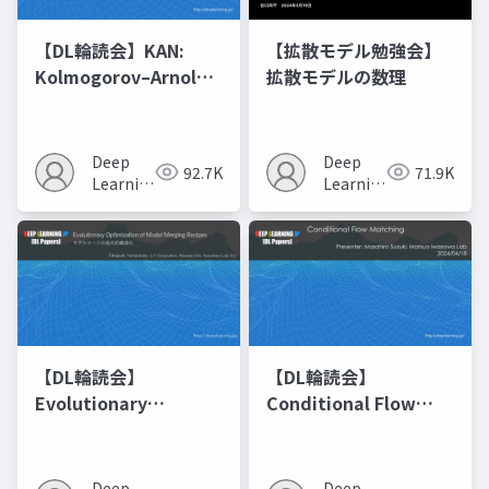
【DL輪読会】KAN:
【拡散モデル勉強会】
Kolmogorov–Arnold
拡散モデルの数理
Networks
Deep
Deep
92.7K
71.9K
Learning
Learning
JP
JP
【DL輪読会】
【DL輪読会】
Evolutionary
Conditional Flow
Optimization of
Matching
Model Merging
Recipes モデルマージ
Deep
Deep