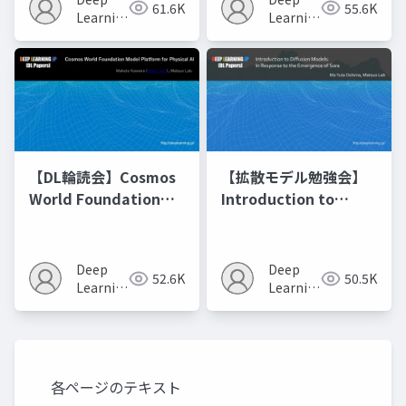
61.6K
55.6K
の進化的最適化
Learning
Learning
JP
JP
【DL輪読会】Cosmos
【拡散モデル勉強会】
World Foundation
Introduction to
Model Platform for
Diffusion Models
Physical AI
Deep
Deep
52.6K
50.5K
Learning
Learning
JP
JP
各ページのテキスト