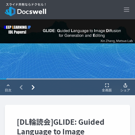
Ope
[DL輪読会]GLIDE: Guided
Language to Image