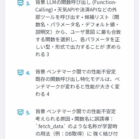
背景 LLMの関数呼び出し (Function-
3.
Calling) • 天気APIや決済APIなどの外
部ツールを呼び出す • 候補リスト（関
数名・パラメータ名・デフォルト値・
説明文）から、ユーザ意図 に最も合致
する関数を選択し、各パラメータを正
しい型・形式で出力することが 求めら
れる 3
背景 ベンチマーク間での性能不安定
4.
既存の関数呼び出し特化モデルは、ベ
ンチマークが変わると性能が大きく変
わる 4
背景 ベンチマーク間での性能不安定
5.
考えられる原因 • 関数名に誤誘導：
`fetch_data` のような名称が学習時
の用法（例：DB取得）に 強く結び付