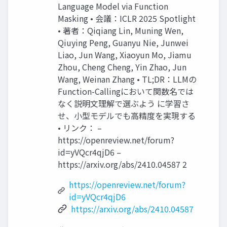
Language Model via Function
Masking • 会議：ICLR 2025 Spotlight
• 著者：Qiqiang Lin, Muning Wen,
Qiuying Peng, Guanyu Nie, Junwei
Liao, Jun Wang, Xiaoyun Mo, Jiamu
Zhou, Cheng Cheng, Yin Zhao, Jun
Wang, Weinan Zhang • TL;DR：LLMの
Function-Callingにおいて関数名では
なく説明文理解で選ぶよう に学習さ
せ、小型モデルでも高精度を実現する
• リンク： –
https://openreview.net/forum?
id=yVQcr4qjD6 –
https://arxiv.org/abs/2410.04587 2
https://openreview.net/forum?
id=yVQcr4qjD6
https://arxiv.org/abs/2410.04587