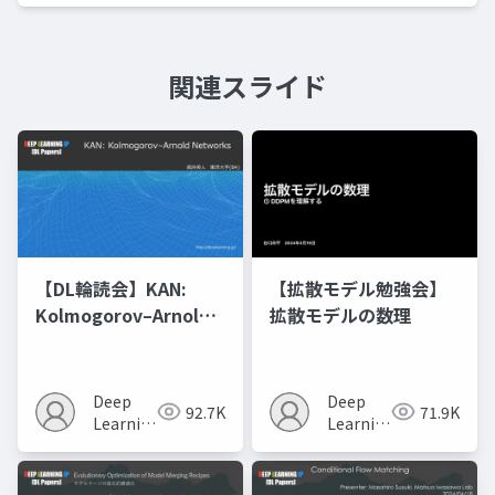
関連スライド
【DL輪読会】KAN:
【拡散モデル勉強会】
Kolmogorov–Arnold
拡散モデルの数理
Networks
Deep
Deep
92.7K
71.9K
Learning
Learning
JP
JP