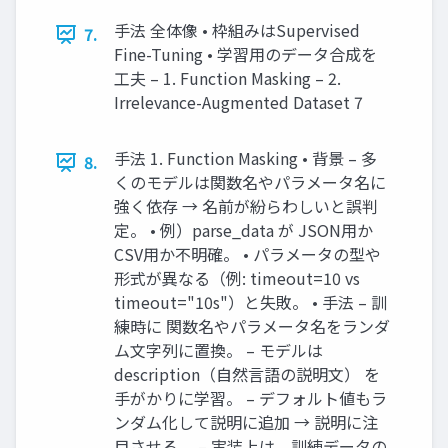
手法 全体像 • 枠組みはSupervised
7.
Fine-Tuning • 学習用のデータ合成を
工夫 – 1. Function Masking – 2.
Irrelevance-Augmented Dataset 7
手法 1. Function Masking • 背景 – 多
8.
くのモデルは関数名やパラメータ名に
強く依存 → 名前が紛らわしいと誤判
定。 • 例）parse_data が JSON用か
CSV用か不明確。 • パラメータの型や
形式が異なる（例: timeout=10 vs
timeout="10s"）と失敗。 • 手法 – 訓
練時に 関数名やパラメータ名をランダ
ム文字列に置換。 – モデルは
description（自然言語の説明文） を
手がかりに学習。 – デフォルト値もラ
ンダム化して説明に追加 → 説明に注
目させる。 – 実装上は、訓練データの