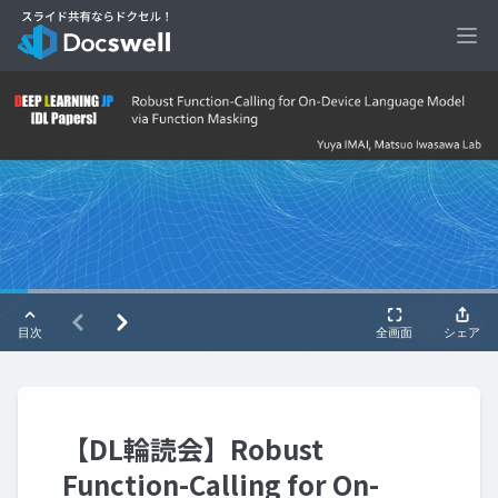
Ope
【DL輪読会】Robust
Function-Calling for On-