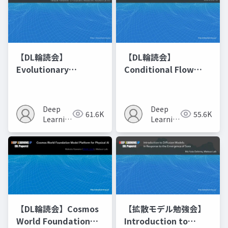
【DL輪読会】
【DL輪読会】
Evolutionary
Conditional Flow
Optimization of
Matching
Model Merging
Recipes モデルマージ
Deep
Deep
61.6K
55.6K
の進化的最適化
Learning
Learning
JP
JP
【DL輪読会】Cosmos
【拡散モデル勉強会】
World Foundation
Introduction to