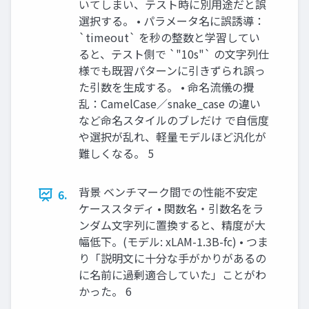
いてしまい、テスト時に別用途だと誤
選択する。 • パラメータ名に誤誘導：
`timeout` を秒の整数と学習してい
ると、テスト側で `"10s"` の文字列仕
様でも既習パターンに引きずられ誤っ
た引数を生成する。 • 命名流儀の攪
乱：CamelCase／snake_case の違い
など命名スタイルのブレだけ で自信度
や選択が乱れ、軽量モデルほど汎化が
難しくなる。 5
背景 ベンチマーク間での性能不安定
6.
ケーススタディ • 関数名・引数名をラ
ンダム文字列に置換すると、精度が大
幅低下。(モデル: xLAM-1.3B-fc) • つま
り「説明文に十分な手がかりがあるの
に名前に過剰適合していた」ことがわ
かった。 6