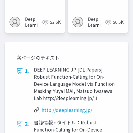
Model Platform for
Diffusion Models
Physical AI
Deep
Deep
52.6K
50.5K
Learning
Learning
JP
JP
各ページのテキスト
DEEP LEARNING JP [DL Papers]
1.
Robust Function-Calling for On-
Device Language Model via Function
Masking Yuya IMAI, Matsuo Iwasawa
Lab http://deeplearning.jp/ 1
http://deeplearning.jp/
書誌情報 • タイトル：Robust
2.
Function-Calling for On-Device