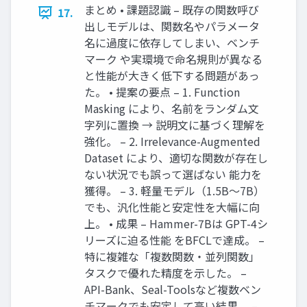
まとめ • 課題認識 – 既存の関数呼び
17.
出しモデルは、関数名やパラメータ
名に過度に依存してしまい、ベンチ
マーク や実環境で命名規則が異なる
と性能が大きく低下する問題があっ
た。 • 提案の要点 – 1. Function
Masking により、名前をランダム文
字列に置換 → 説明文に基づく理解を
強化。 – 2. Irrelevance-Augmented
Dataset により、適切な関数が存在し
ない状況でも誤って選ばない 能力を
獲得。 – 3. 軽量モデル（1.5B〜7B）
でも、汎化性能と安定性を大幅に向
上。 • 成果 – Hammer-7Bは GPT-4シ
リーズに迫る性能 をBFCLで達成。 –
特に複雑な「複数関数・並列関数」
タスクで優れた精度を示した。 –
API-Bank、Seal-Toolsなど複数ベン
チマークでも安定して高い結果。 –