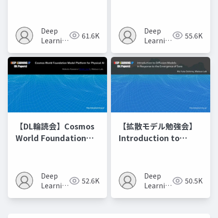
Optimization of
Matching
Model Merging
Recipes モデルマージ
Deep
Deep
61.6K
55.6K
の進化的最適化
Learning
Learning
JP
JP
【DL輪読会】Cosmos
【拡散モデル勉強会】
World Foundation
Introduction to
Model Platform for
Diffusion Models
Physical AI
Deep
Deep
52.6K
50.5K
Learning
Learning
JP
JP