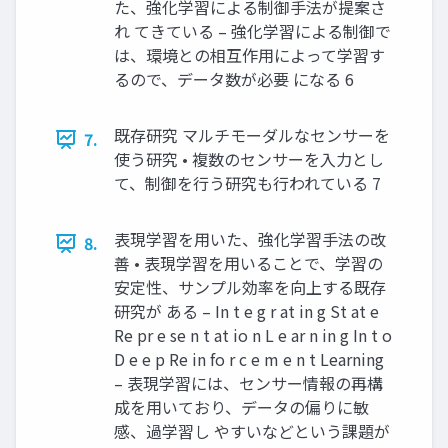
た、強化学習による制御手法が提案さ
れ てきている – 強化学習による制御で
は、環境との相互作用によって学習す
るので、データ数が必要 になる 6
既存研究 マルチモーダルなセンサーを
7.
使う研究 • 複数のセンサーを入力とし
て、制御を行う研究も行われている 7
表現学習を用いた、強化学習手法の改
8.
善 • 表現学習を用いることで、学習の
安定性、サンプル効率を向上する既存
研究が ある – In t e g r at in g St at e
Re pr e se n t at io n L e ar n in g In t o
D e e p Re in fo r c e m e n t Learning
– 表現学習には、センサー情報の再構
成を用いており、データの偏りに敏
感、過学習し やすいなどという課題が