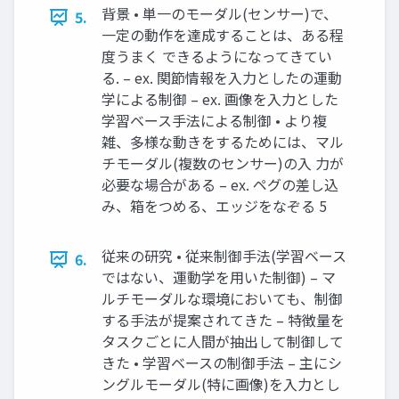
背景 • 単一のモーダル(センサー)で、
5.
一定の動作を達成することは、ある程
度うまく できるようになってきてい
る. – ex. 関節情報を入力としたの運動
学による制御 – ex. 画像を入力とした
学習ベース手法による制御 • より複
雑、多様な動きをするためには、マル
チモーダル(複数のセンサー)の入 力が
必要な場合がある – ex. ペグの差し込
み、箱をつめる、エッジをなぞる 5
従来の研究 • 従来制御手法(学習ベース
6.
ではない、運動学を用いた制御) – マ
ルチモーダルな環境においても、制御
する手法が提案されてきた – 特徴量を
タスクごとに人間が抽出して制御して
きた • 学習ベースの制御手法 – 主にシ
ングルモーダル(特に画像)を入力とし