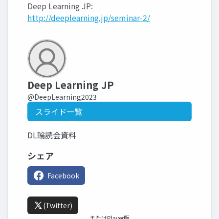
Deep Learning JP:
http://deeplearning.jp/seminar-2/
Deep Learning JP
@DeepLearning2023
スライド一覧
DL輪読会資料
シェア
Facebook
(Twitter)
またはPlayer版