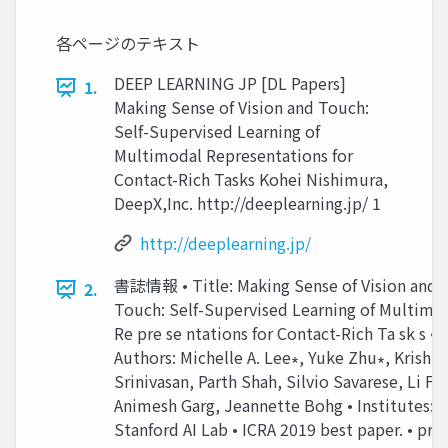
各ページのテキスト
DEEP LEARNING JP [DL Papers]
1.
Making Sense of Vision and Touch:
Self-Supervised Learning of
Multimodal Representations for
Contact-Rich Tasks Kohei Nishimura,
DeepX,Inc. http://deeplearning.jp/ 1
http://deeplearning.jp/
書誌情報 • Title: Making Sense of Vision and
2.
Touch: Self-Supervised Learning of Multimo
Re pre se ntations for Contact-Rich Ta sk s •
Authors: Michelle A. Lee∗, Yuke Zhu∗, Krishn
Srinivasan, Parth Shah, Silvio Savarese, Li Fei
Animesh Garg, Jeannette Bohg • Institutes: –
Stanford AI Lab • ICRA 2019 best paper. • pro