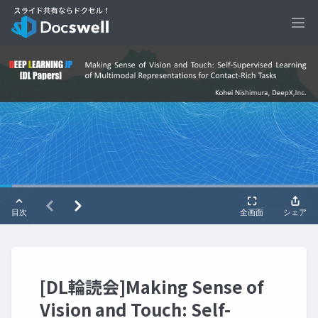
Ope
[DL輪読会]Making Sense of
Vision and Touch: Self-