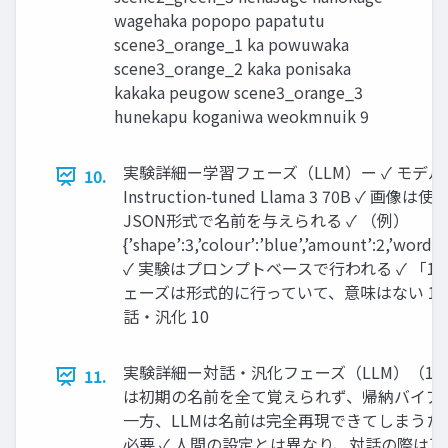
wagehaka popopo papatutu
scene3_orange_1 ka powuwaka
scene3_orange_2 kaka ponisaka
kakaka peugow scene3_orange_3
hunekapu koganiwa weokmnuik 9
実験詳細ー学習フェーズ（LLM）ー ✓ モデル
10.
Instruction-tuned Llama 3 70B ✓ 画像
JSON形式で名前を与えられる ✓ （例）
{’shape’:3,’colour’:’blue’,’amount’:2,’word’:
✓ 実験はプロンプトベースで行われる ✓ 「1.
ェーズは形式的に行っていて、意味はない 1. 学
話・汎化 10
実験詳細ー対話・汎化フェーズ（LLM）（1/2
11.
は初期の名前を全て覚えられず、帰納バイアス
一方、LLMは名前は完全再現できてしまうた
必要 ✓ 人間の設定とは異なり、対話の際は