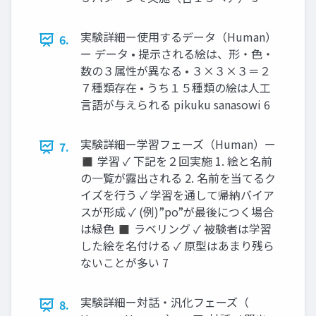
実験詳細ー使用するデータ（Human）
6.
ー データ • 提示される絵は、形・色・
数の３属性が異なる • ３×３×３＝２
７種類存在 • うち１５種類の絵は人工
言語が与えられる pikuku sanasowi 6
実験詳細ー学習フェーズ（Human）ー
7.
◼ 学習 ✓ 下記を２回実施 1. 絵と名前
の一覧が露出される 2. 名前を当てるク
イズを行う ✓ 学習を通して帰納バイア
スが形成 ✓ (例)”po”が最後につく場合
は緑色 ◼ ラベリング ✓ 被験者は学習
した絵を名付ける ✓ 原型はあまり残ら
ないことが多い 7
実験詳細ー対話・汎化フェーズ（
8.