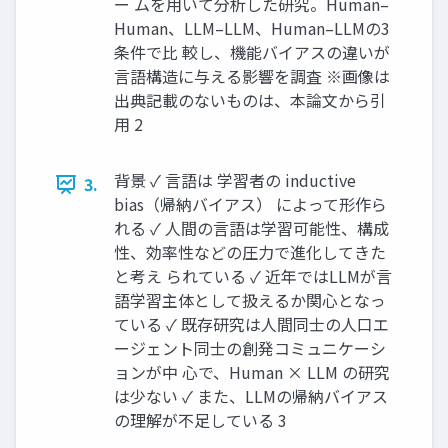
ー ムを用いて分析した研究。Human–
Human、LLM–LLM、Human–LLMの3
条件で比 較し、機能バイアスの違いが
言語構造に与える影響を調査 ※画像は
出典記載のないものは、本論文から引
用 2
背景 ✓ 言語は 学習者の inductive
3.
bias（帰納バイアス） によって形作ら
れる ✓ 人間の言語は学習可能性、構成
性、効率性などの圧力で進化してきた
と考え られている ✓ 近年ではLLMが言
語学習主体として扱えるか関心となっ
ている ✓ 既存研究は人間同士の人口エ
ージェント同士の創発コミュニケーシ
ョンが中 心で、Human × LLM の研究
は少ない ✓ また、LLMの帰納バイアス
の理解が不足している 3