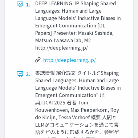
DEEP LEARNING JP Shaping Shared
1.
Languages: Human and Large
Language Models’ Inductive Biases in
Emergent Communication [DL
Papers] Presenter: Masaki Sashida,
Matsuo-Iwasawa lab, M2
http://deeplearning.jp/
http://deeplearning.jp/
書誌情報 紹介論文 タイトル:"Shaping
2.
Shared Languages: Human and Large
Language Models' Inductive Biases in
Emergent Communication" 出
典:IJCAI 2025 著者:Tom
Kouwenhoven, Max Peeperkorn, Roy
de Kleijn, Tessa Verhoef 概要 人間と
LLMがコミュニケーションを通じて言
語をどのように形成するかを、参照ゲ