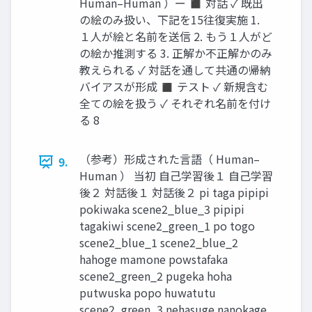
Human–Human ）ー ◼ 対話 ✓ 既出
の絵のみ扱い、下記を15往復実施 1.
１人が絵と名前を送信 2. もう１人がど
の絵か推測する 3. 正解か不正解かのみ
教えられる ✓ 対話を通して共通の帰納
バイアスが形成 ◼ テスト ✓ 新規含む
全ての絵を扱う ✓ それぞれ名前を付け
る 8
（参考）形成された言語（ Human–
9.
Human ） 当初 自己学習後１ 自己学習
後２ 対話後１ 対話後２ pi taga pipipi
pokiwaka scene2_blue_3 pipipi
tagakiwi scene2_green_1 po togo
scene2_blue_1 scene2_blue_2
hahoge mamone powstafaka
scene2_green_2 pugeka hoha
putwuska popo huwatutu
scene2_green_3 nehasuge nanokage