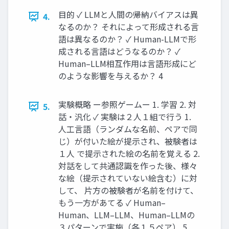
目的 ✓ LLMと人間の帰納バイアスは異
4.
なるのか？ それによって形成される言
語は異なるのか？ ✓ Human-LLMで形
成される言語はどうなるのか？ ✓
Human–LLM相互作用は言語形成にど
のような影響を与えるか？ 4
実験概略 ー参照ゲームー 1. 学習 2. 対
5.
話・汎化 ✓ 実験は２人１組で行う 1.
人工言語（ランダムな名前、ペアで同
じ）が付いた絵が提示され、被験者は
１人 で提示された絵の名前を覚える 2.
対話をして共通認識を作った後、様々
な絵（提示されていない絵含む）に対
して、 片方の被験者が名前を付けて、
もう一方があてる ✓ Human–
Human、LLM–LLM、Human–LLMの
３パターンで実施（各１５ペア） 5