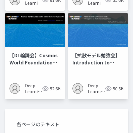
の進化的最適化
Learning
Learning
JP
JP
【DL輪読会】Cosmos
【拡散モデル勉強会】
World Foundation
Introduction to
Model Platform for
Diffusion Models
Physical AI
Deep
Deep
52.6K
50.5K
Learning
Learning
JP
JP
各ページのテキスト