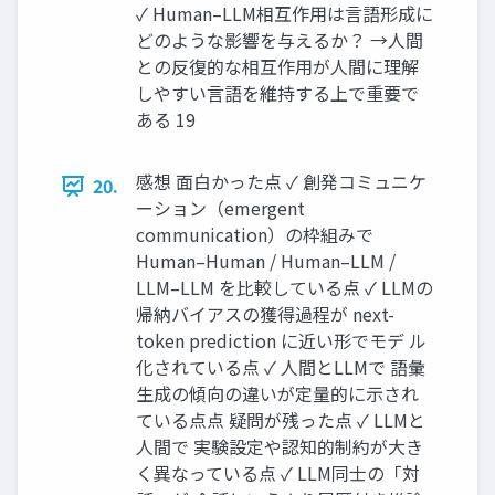
✓ Human–LLM相互作用は言語形成に
どのような影響を与えるか？ →人間
との反復的な相互作用が人間に理解
しやすい言語を維持する上で重要で
ある 19
感想 面白かった点 ✓ 創発コミュニケ
20.
ーション（emergent
communication）の枠組みで
Human–Human / Human–LLM /
LLM–LLM を比較している点 ✓ LLMの
帰納バイアスの獲得過程が next-
token prediction に近い形でモデ ル
化されている点 ✓ 人間とLLMで 語彙
生成の傾向の違いが定量的に示され
ている点点 疑問が残った点 ✓ LLMと
人間で 実験設定や認知的制約が大き
く異なっている点 ✓ LLM同士の「対