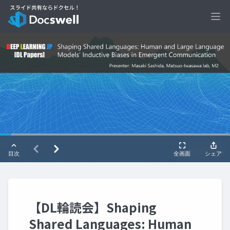
Ope
【DL輪読会】Shaping
Shared Languages: Human