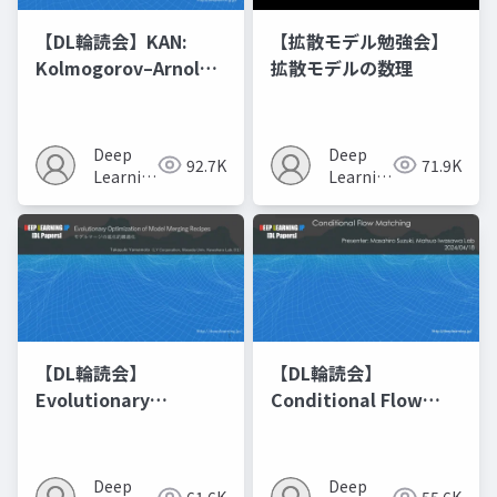
【DL輪読会】KAN:
【拡散モデル勉強会】
Kolmogorov–Arnold
拡散モデルの数理
Networks
Deep
Deep
92.7K
71.9K
Learning
Learning
JP
JP
【DL輪読会】
【DL輪読会】
Evolutionary
Conditional Flow
Optimization of
Matching
Model Merging
Recipes モデルマージ
Deep
Deep
61.6K
55.6K