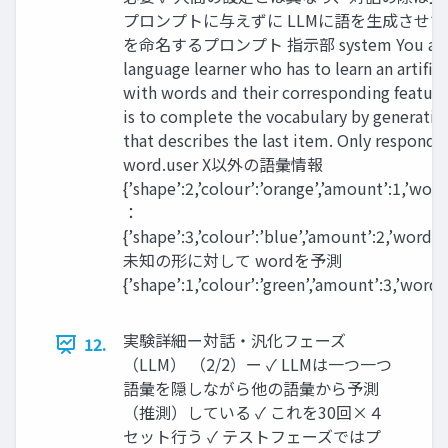
プロンプトに与えずに LLMに語を生成させて
を命名するプロンプト 指示部 system You are
language learner who has to learn an artific
with words and their corresponding feature
is to complete the vocabulary by generatin
that describes the last item. Only respond 
word.user X以外の語彙情報
{’shape’:2,’colour’:’orange’,’amount’:1,’word
：
{’shape’:3,’colour’:’blue’,’amount’:2,’word’:
未知の形に対して wordを予測
{’shape’:1,’colour’:’green’,’amount’:3,’word’
実験詳細ー対話・汎化フェーズ
12.
（LLM） （2/2）ー ✓ LLMは一つ一つ
語彙を隠しながら他の語彙から予測
（推測）している ✓ これを30回×４
セット行う ✓ テストフェーズではプ