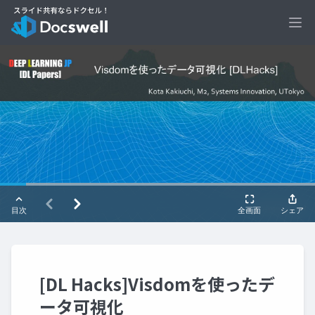
Ope
[DL Hacks]Visdomを使ったデ
ータ可視化