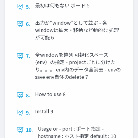
最初は何もない ボード 5
5.
出力が“window”として並ぶ - 各
6.
windowは拡大・移動など動的な 処理
が可能 6
全windowを整列 可視化スペース
7.
(env）の指定 - projectごとに分けた
り。。。 env内のデータ全消去 - envの
save env自体のdelete 7
How to use 8
8.
Install 9
9.
Usage or - port : ポート指定 -
10.
hostname : ホスト指定 default : 10