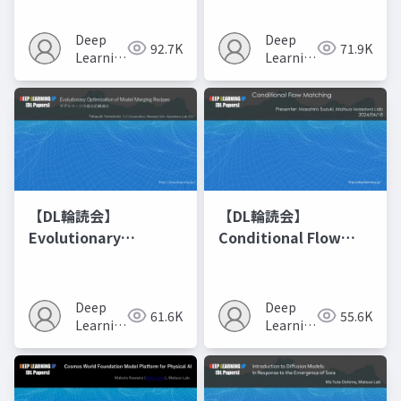
Deep
Deep
92.7K
71.9K
Learning
Learning
JP
JP
【DL輪読会】
【DL輪読会】
Evolutionary
Conditional Flow
Optimization of
Matching
Model Merging
Recipes モデルマージ
Deep
Deep
61.6K
55.6K
の進化的最適化
Learning
Learning
JP
JP