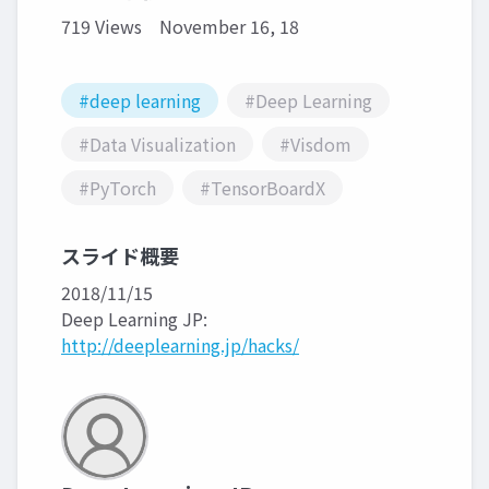
719 Views
November 16, 18
#deep learning
#Deep Learning
#Data Visualization
#Visdom
#PyTorch
#TensorBoardX
スライド概要
2018/11/15
Deep Learning JP:
http://deeplearning.jp/hacks/