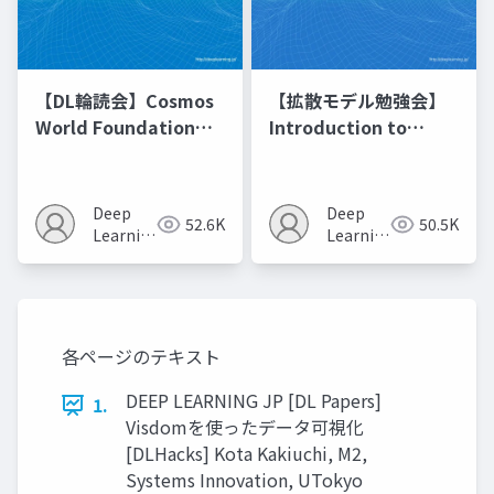
【DL輪読会】Cosmos
【拡散モデル勉強会】
World Foundation
Introduction to
Model Platform for
Diffusion Models
Physical AI
Deep
Deep
52.6K
50.5K
Learning
Learning
JP
JP
各ページのテキスト
DEEP LEARNING JP [DL Papers]
1.
Visdomを使ったデータ可視化
[DLHacks] Kota Kakiuchi, M2,
Systems Innovation, UTokyo