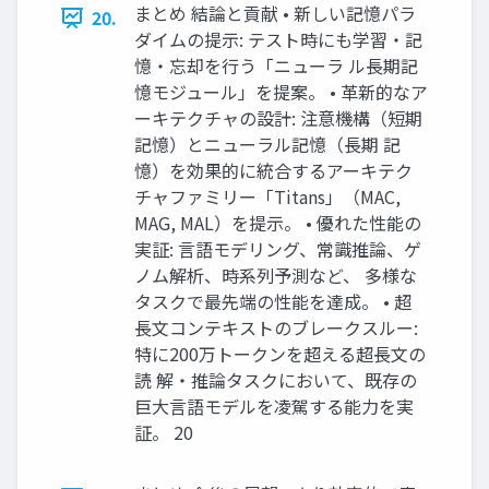
まとめ 結論と貢献 • 新しい記憶パラ
20.
ダイムの提示: テスト時にも学習・記
憶・忘却を行う「ニューラ ル長期記
憶モジュール」を提案。 • 革新的なア
ーキテクチャの設計: 注意機構（短期
記憶）とニューラル記憶（長期 記
憶）を効果的に統合するアーキテク
チャファミリー「Titans」（MAC,
MAG, MAL）を提示。 • 優れた性能の
実証: 言語モデリング、常識推論、ゲ
ノム解析、時系列予測など、 多様な
タスクで最先端の性能を達成。 • 超
長文コンテキストのブレークスルー:
特に200万トークンを超える超長文の
読 解・推論タスクにおいて、既存の
巨大言語モデルを凌駕する能力を実
証。 20