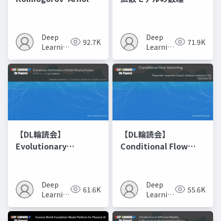
Networks
Deep
Deep
92.7K
71.9K
Learning
Learning
JP
JP
【DL輪読会】
【DL輪読会】
Evolutionary
Conditional Flow
Optimization of
Matching
Model Merging
Recipes モデルマージ
Deep
Deep
61.6K
55.6K
の進化的最適化
Learning
Learning
JP
JP