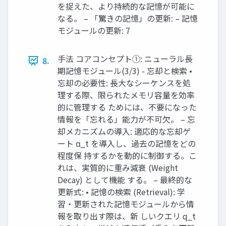
を捉えた、より持続的な記憶が可能に
なる。 – 「驚きの記憶」の更新: – 記憶
モジュールの更新: 7
手法 コアコンセプト①: ニューラル長
8.
期記憶モジュール(3/3) - 忘却と検索 •
忘却の必要性: 長大なシーケンスを処
理する際、限られたメモリ容量を効率
的に管理する ためには、不要になった
情報を「忘れる」能力が不可欠。 – 忘
却メカニズムの導入: 適応的な忘却ゲ
ート α_t を導入し、過去の記憶をどの
程度保 持するかを動的に制御する。こ
れは、実質的に重み減衰 (Weight
Decay) として機能 する。 – 最終的な
更新式: • 記憶の検索 (Retrieval): 学
習・更新された記憶モジュールから情
報を取り出す際は、新 しいクエリ q_t