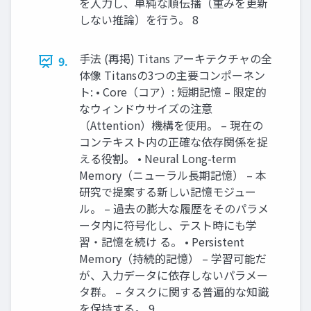
を入力し、単純な順伝播（重みを更新
しない推論）を行う。 8
手法 (再掲) Titans アーキテクチャの全
9.
体像 Titansの3つの主要コンポーネン
ト: • Core（コア）: 短期記憶 – 限定的
なウィンドウサイズの注意
（Attention）機構を使用。 – 現在の
コンテキスト内の正確な依存関係を捉
える役割。 • Neural Long-term
Memory（ニューラル長期記憶） – 本
研究で提案する新しい記憶モジュー
ル。 – 過去の膨大な履歴をそのパラメ
ータ内に符号化し、テスト時にも学
習・記憶を続け る。 • Persistent
Memory（持続的記憶） – 学習可能だ
が、入力データに依存しないパラメー
タ群。 – タスクに関する普遍的な知識
を保持する。 9