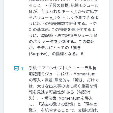
ること。 • 学習の目標: 記憶モジュール
M が、与えられたキー k_t から対応す
るバリュー v_t を正 しく予測できるよ
うに以下の損失関数で評価する。 • 更
新の基本形: この損失を最小化するよ
うに、勾配降下法で記憶モジュール M
のパラ メータを更新する。この勾配
が、モデルにとっての「驚き
(Surprise)」の指標となる。 6
手法 コアコンセプト①: ニューラル長
7.
期記憶モジュール(2/3) - Momentum
の導入 • 課題: 瞬間的な「驚き」だけで
は、大きな出来事の後に続く重要な情
報を見逃す可能性が ある（勾配消
失）。 • 解決策: Momentumを導入
し、「過去の驚きの記憶」と「現在の
驚き」を統合すること で、文脈の流れ