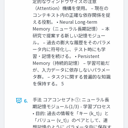
定的なウィンドウサイズの注意
（Attention）機構を使用。 – 現在の
コンテキスト内の正確な依存関係を捉
える役割。 • Neural Long-term
Memory（ニューラル長期記憶） – 本
研究で提案する新しい記憶モジュー
ル。 – 過去の膨大な履歴をそのパラメ
ータ内に符号化し、テスト時にも学
習・記憶を続ける。 • Persistent
Memory（持続的記憶） – 学習可能だ
が、入力データに依存しないパラメー
タ群。 – タスクに関する普遍的な知識
を保持する。 5
手法 コアコンセプト①: ニューラル長
6.
期記憶モジュール(1/3) - 学習プロセス
• 目的: 過去の情報を「キー (k_t)」と
「バリュー (v_t)」のペアとして、連
想記憶のように パラメータ内に保存す