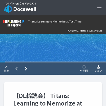
Ope
【DL輪読会】 Titans:
Learning to Memorize at