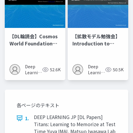
【DL輪読会】Cosmos
【拡散モデル勉強会】
World Foundation
Introduction to
Model Platform for
Diffusion Models
Physical AI
Deep
Deep
52.6K
50.5K
Learning
Learning
JP
JP
各ページのテキスト
DEEP LEARNING JP [DL Papers]
1.
Titans: Learning to Memorize at Test
Time Yuya IMAI, Matsuo Iwasawa Lab