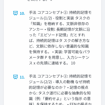
手法 コアコンセプト②: 持続的記憶モ
10.
ジュール(1/2) - 役割と実装 タスクの
「知識」を格納する、文脈非依存の
アンカー • 役割: 長期記憶が文脈に沿
った「エピソード記憶」だとすれ
ば、持続的記憶はタ スクの解き方な
ど、文脈に依存しない普遍的な知識
を保持する。 • 実装: 学習可能なパラ
メータ群 P を用意し、入力シーケン
ス x の先頭に連結する。 10
手法 コアコンセプト②: 持続的記憶モ
11.
ジュール(2/2) - 導入の動機 なぜ持続
的記憶が必要なのか？ • 記憶の視点
から: タスク遂行に必要な抽象的な知
識（例:「要約せよ」という指示 の意
味）を保持するため。 • FFNの視点か