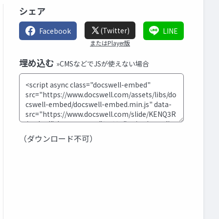
シェア
(Twitter)
Facebook
LINE
またはPlayer版
埋め込む
»CMSなどでJSが使えない場合
（ダウンロード不可）