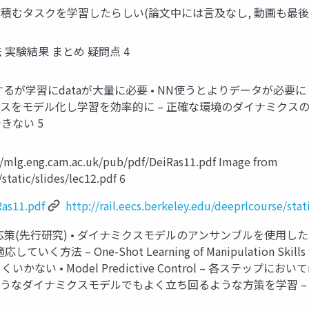
クを積むタスクを学習したらしい(論文中には言及なし, 動画も最後
提案手法 実験結果 まとめ 疑問点 4
るが学習にdataが大量に必要 • NN使うとよりデータが必要に • 
ミクスをモデル化し学習を効率的に – 正確な環境のダイナミクスの
きない 5
eng.cam.ac.uk/pub/pdf/DeiRas11.pdf Image from
static/slides/lec12.pdf 6
Ras11.pdf
http://rail.eecs.berkeley.edu/deeprlcourse/stat
究) • ダイナミクスモデルのアンサンブルを使用した方法 – Model-
く方法 – One-Shot Learning of Manipulation Skills with
くいかない • Model Predictive Control – 各ステップに
on – どのようなダイナミクスモデルでもよく立ち回るような方策を学習 – ove