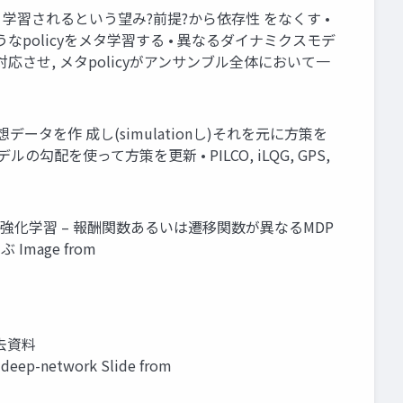
モデルが正しく学習されるという望み?前提?から依存性 をなくす •
policyをメタ学習する • 異なるダイナミクスモデ
させ, メタpolicyがアンサンブル全体において一
データを作 成し(simulationし)それを元に方策を
ナミクスモデルの勾配を使って方策を更新 • PILCO, iLQG, GPS,
タ強化学習 – 報酬関数あるいは遷移関数が異なるMDP
age from
過去資料
-deep-network Slide from