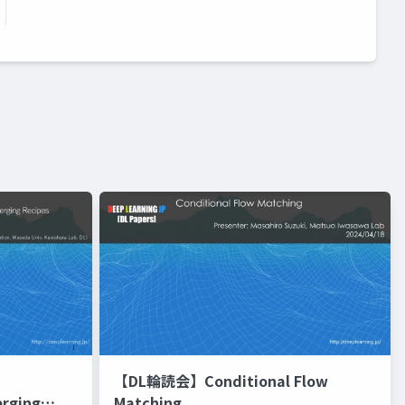
【DL輪読会】Conditional Flow
erging
Matching