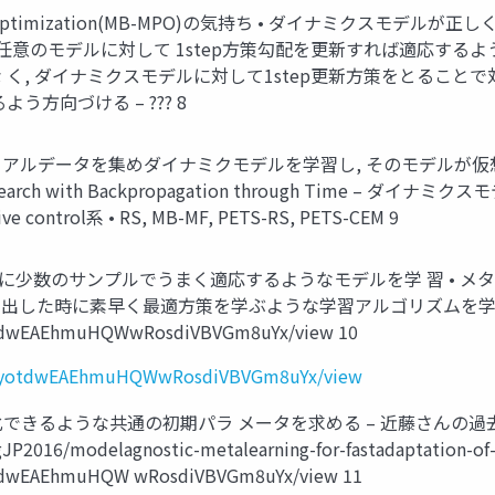
olicy-Optimization(MB-MPO)の気持ち • ダイナミクス
意のモデルに対して 1step方策勾配を更新すれば適応するような
, ダイナミクスモデルに対して1step更新方策をとることで対応
方向づける – ??? 8
e – リアルデータを集めダイナミクモデルを学習し, そのモデルが仮想
cy Search with Backpropagation through Time – ダイ
tive control系 • RS, MB-MF, PETS-RS, PETS-CEM 9
スクに少数のサンプルでうまく適応するようなモデルを学 習 • メ
出した時に素早く最適方策を学ぶような学習アルゴリズムを学ぶ Im
HyotdwEAEhmuHQWwRosdiVBVGm8uYx/view 10
1DuHyotdwEAEhmuHQWwRosdiVBVGm8uYx/view
で最適化できるような共通の初期パラ メータを求める – 近藤さんの
gJP2016/modelagnostic-metalearning-for-fastadaptation-of
HyotdwEAEhmuHQW wRosdiVBVGm8uYx/view 11