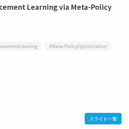
ment Learning via Meta-Policy
orcementLearning
#Meta-PolicyOptimization
スライド一覧