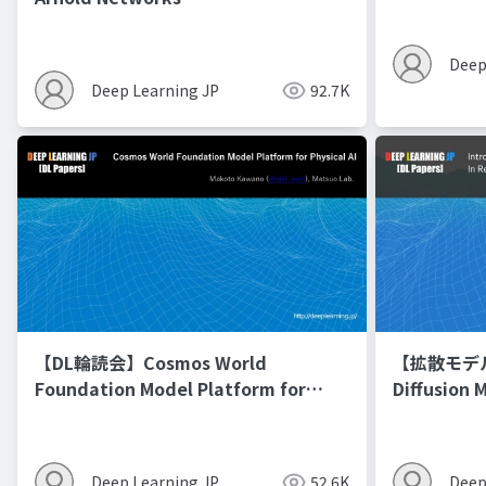
Deep
Deep Learning JP
92.7K
【DL輪読会】Cosmos World
【拡散モデル勉
Foundation Model Platform for
Diffusion 
Physical AI
Deep Learning JP
52.6K
Deep