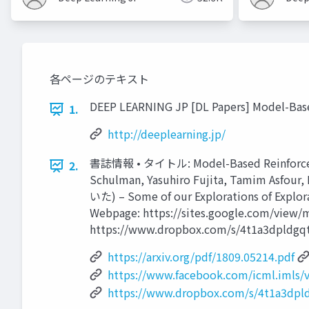
各ページのテキスト
DEEP LEARNING JP [DL Papers] Model-Based
1.
http://deeplearning.jp/
書誌情報 • タイトル: Model-Based Reinforcement
2.
Schulman, Yasuhiro Fujita, Tamim Asf
いた) – Some of our Explorations of Exp
Webpage: https://sites.google.com/view
https://www.dropbox.com/s/4t1a3dpld
https://arxiv.org/pdf/1809.05214.pdf
https://www.facebook.com/icml.imls/
https://www.dropbox.com/s/4t1a3dpld