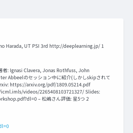
 Harada, UT PSI 3rd http://deeplearning.jp/ 1
 Ignasi Clavera, Jonas Rothfuss, John
 • ICMLでのPieter Abbeelのセッション中に紹介(しかしskipされて
 https://arxiv.org/pdf/1809.05214.pdf
icml.imls/videos/2265408103721327/ Slides:
0workshop.pdf?dl=0 – 松嶋さん評価: 星5つ 2
dl=0