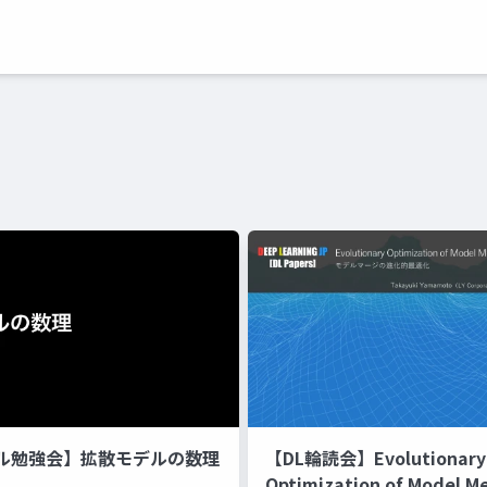
ル勉強会】拡散モデルの数理
【DL輪読会】Evolutionary
Optimization of Model M