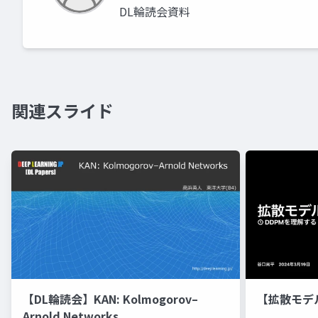
DL輪読会資料
関連スライド
【DL輪読会】KAN: Kolmogorov–
【拡散モデ
Arnold Networks