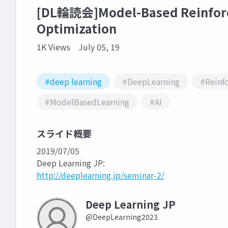
[DL輪読会]Model-Based Reinforce
Optimization
1K Views
July 05, 19
#deep learning
#DeepLearning
#Reinf
#ModelBasedLearning
#AI
スライド概要
2019/07/05
Deep Learning JP:
http://deeplearning.jp/seminar-2/
Deep Learning JP
@DeepLearning2023