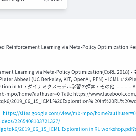
 Reinforcement Learning via Meta-Policy Optimization Keno
 Learning via Meta-Policy Optimization(CoRL 2018) • 著者:
our, Pieter Abbeel (UC Berkeley, KIT, OpenAI, PFN)
loration in RL • ダイナミクスモデル学習の探索 • その他: – – – – Arxiv:
/mb-mpo/home?authuser=0 Talk: https://www.facebook.com/
gqtqk6/2019_06_15_ICML%20Exploration% 20in%20RL%2
https://sites.google.com/view/mb-mpo/home?authuser=0
videos/2265408103721327/
gqtqk6/2019_06_15_ICML Exploration in RL workshop.pdf?