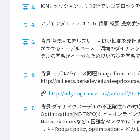
ICML セッションより 10分でレゴブロッ
3.
アジェンダ 1. 2. 3. 4. 5. 6. 背景 概要 
4.
背景 背景 • モデルフリー – 良い性能を発揮す
5.
がかかる • モデルベース – 環境のダイナ
デルの学習が不十分なため良い方策を学習で
背景 モデルバイアス問題 Image from http://mlg.
6.
http://rail.eecs.berkeley.edu/deeprlcourse/
http://mlg.eng.cam.ac.uk/pub/pdf/Dei
背景 ダイナミクスモデルの不正確性への対応策(先行研
7.
Optimization(ME-TRPO)など • オンライン適応してい
Network Priorsなど • 困難なタスクではうま
しさ • Robust policy optimizati