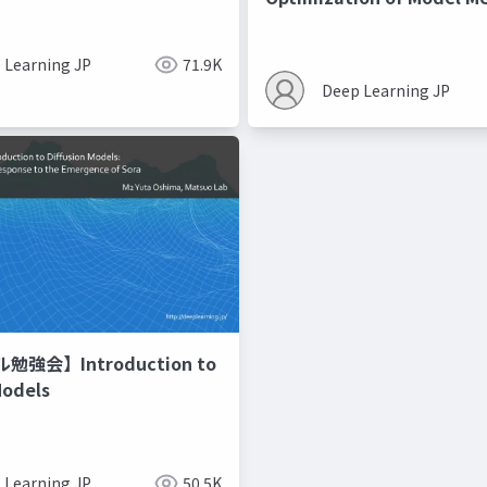
Recipes モデルマージの
 Learning JP
71.9K
Deep Learning JP
強会】Introduction to
Models
 Learning JP
50.5K