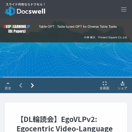
Ope
【DL輪読会】EgoVLPv2:
Egocentric Video-Language