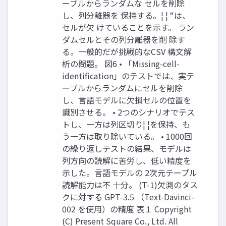
ーブルからランダムな セルを削除
し、列分離器を 保持する。¦ ¦ “は、
セルが欠 けていることを示す。 ラン
ダムセルとその列分離器を削 除す
る。一般的だが挑戦的なCSV 構文解
析の問題。 図6 • 「Missing-cell-
identification」のテストでは、実テ
ーブルからランダムにセルを削除
し、言語モデルに欠損セルの位置を
識別させる。 • 2つのシナリオでテス
トし、一方は列区切り¦ ¦を保持、も
う一方は取り除いている。 • 1000回
の繰り返しテストの結果、モデルは
列方向の読解に苦労し、低い精度を
示した。言語モデルの 2次元テーブル
読解能力は不 十分。 (T-1)欠測のタス
クに対する GPT-3.5 （Text-Davinci-
002 を使用）の精度 表１ Copyright
(C) Present Square Co., Ltd. All