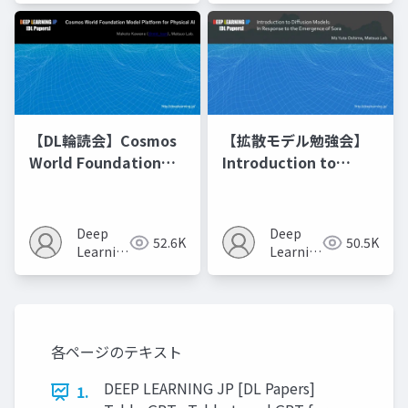
【DL輪読会】Cosmos
【拡散モデル勉強会】
World Foundation
Introduction to
Model Platform for
Diffusion Models
Physical AI
Deep
Deep
52.6K
50.5K
Learning
Learning
JP
JP
各ページのテキスト
DEEP LEARNING JP [DL Papers]
1.