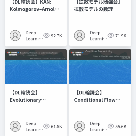
【DL輪読会】KAN:
【拡散モデル勉強会】
Kolmogorov–Arnold
拡散モデルの数理
Networks
Deep
Deep
92.7K
71.9K
Learning
Learning
JP
JP
【DL輪読会】
【DL輪読会】
Evolutionary
Conditional Flow
Optimization of
Matching
Model Merging
Recipes モデルマージ
Deep
Deep
61.6K
55.6K
の進化的最適化
Learning
Learning
JP
JP