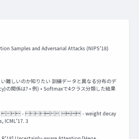
ion Samples and Adversarial Attacks (NIPS’18)
どれくらい難しいのか知りたい 訓練データと異なる分布のデ
racy)の関係は? • 例) • Softmaxで4クラス分類した結果
) -  -   - weight decay
, ICML’17. 3
18] Uncertainly-aware Attention [Heo+,