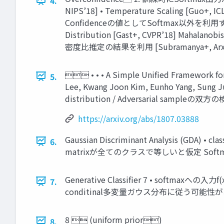
4.
NIPS’18] • Temperature Scaling [Guo+, 
Confidenceの値としてSoftmax以外を利用する • Confi
Distribution [Gast+, CVPR’18] Mahalanob
密度比推定の結果を利用 [Subramanya+, Arxiv
 • • • A Simple Unified Framework fo
5.
Lee, Kwang Joon Kim, Eunho Yang, Sung Ju 
distribution / Adversarial sample
https://arxiv.org/abs/1807.03888
Gaussian Discriminant Analysis (GDA)
6.
matrixが全てのクラスで等しいと仮定 Softma
Generative Classifier 7 • softmaxへの
7.
conditinal多変量ガウス分布に従う可能性がある • Mah
8  (uniform prior)
8.