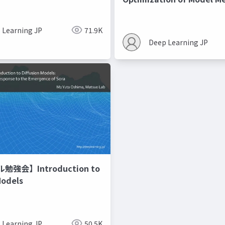
Recipes モデルマージの
 Learning JP
71.9K
Deep Learning JP
強会】Introduction to
Models
 Learning JP
50.5K