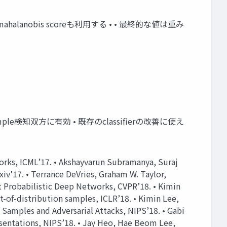
 他の層のmahalanobis scoreも利用する • • 最終的な値は重み
ial sample検知双方に有効 • 既存のclassifierの改善に使え
orks, ICML’17. • Akshayvarun Subramanya, Suraj
iv’17. • Terrance DeVries, Graham W. Taylor,
t Probabilistic Deep Networks, CVPR’18. • Kimin
t-of-distribution samples, ICLR’18. • Kimin Lee,
Samples and Adversarial Attacks, NIPS’18. • Gabi
esentations, NIPS’18. • Jay Heo, Hae Beom Lee,