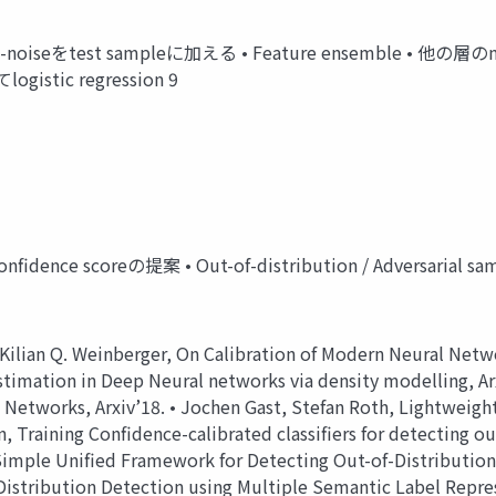
rolled-noiseをtest sampleに加える • Feature ensemble •
stic regression 9
dence scoreの提案 • Out-of-distribution / Adversar
Kilian Q. Weinberger, On Calibration of Modern Neural Netw
timation in Deep Neural networks via density modelling, Arx
 Networks, Arxiv’18. • Jochen Gast, Stefan Roth, Lightweigh
 Training Confidence-calibrated classifiers for detecting ou
imple Unified Framework for Detecting Out-of-Distribution 
-Distribution Detection using Multiple Semantic Label Repr