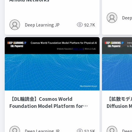
Deep
Deep Learning JP
92.7K
【DL輪読会】Cosmos World
【拡散モデル勉
Foundation Model Platform for
Diffusion 
Physical AI
Deep Learning JP
52.5K
Deep