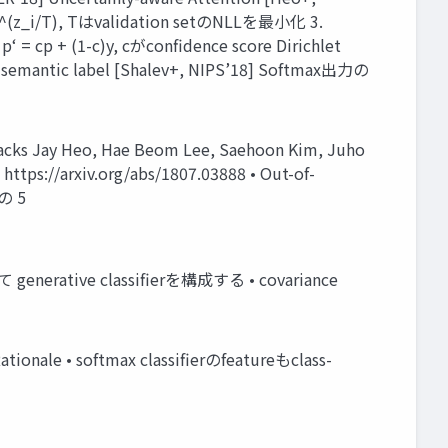
i e^(z_i/T), Tはvalidation setのNLLを最小化 3.
cp + (1-c)y, cがconfidence score Dirichlet
e semantic label [Shalev+, NIPS’18] Softmax出力の
ttacks Jay Heo, Hae Beom Lee, Saehoon Kim, Juho
https://arxiv.org/abs/1807.03888 • Out-of-
の 5
generative classifierを構成する • covariance
le • softmax classifierのfeatureもclass-