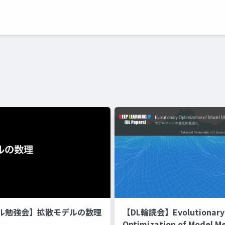
ル勉強会】拡散モデルの数理
【DL輪読会】Evolutionary
Optimization of Model M