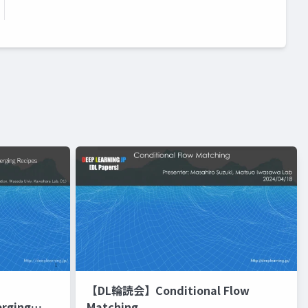
【DL輪読会】Conditional Flow
erging
Matching