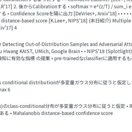
ICLR’17] 2. 後からCalibrationする • softmax = e^(z/T) / sum_
dence Scoreを陽に出力 [DeVries+, Arxiv’18] • • • • • p‘ = 
is distance-based score [K.Lee+, NIPS’18] (本日紹介) Multipl
’17] 4
r Detecting Out-of-Distribution Samples and Adversarial A
Hwang KAIST, UMich, Google Brain • • NIPS’18 (Splotlight) 
の双方の検知に有効な指標 の提案 • pre-trainedなclassifierに適用するも
 • class conditional distributionが多変量ガウス分布に従うと仮定して 
x 6
入力f(x)のclass-conditional分布が多変量ガウス分布に従うと仮定 • Rationa
alanobis distance-based confidence score