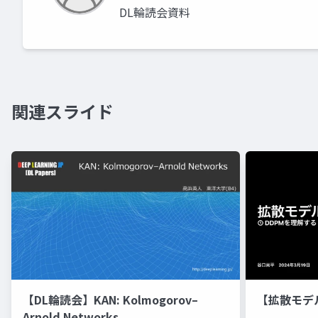
DL輪読会資料
関連スライド
【DL輪読会】KAN: Kolmogorov–
【拡散モデ
Arnold Networks