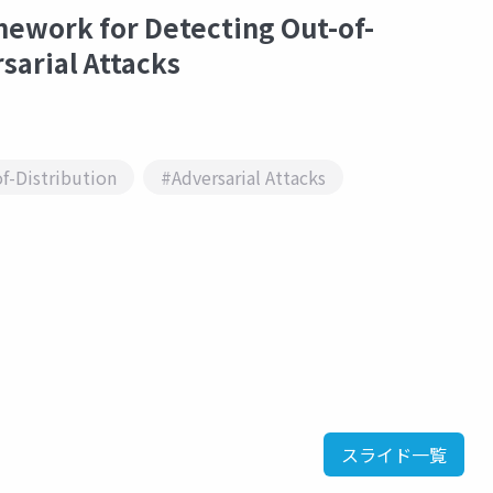
ework for Detecting Out-of-
sarial Attacks
f-Distribution
#Adversarial Attacks
スライド一覧