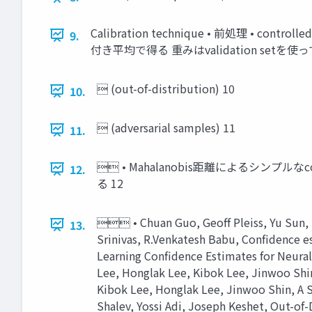
Calibration technique • 前処理 • cont
9.
付き平均で得る 重みはvalidation setを使ってlogi
 (out-of-distribution) 10
10.
 (adversarial samples) 11
11.
 • Mahalanobis距離によるシンプルなconfi
12.
る 12
 • Chuan Guo, Geoff Pleiss, Yu Sun, 
13.
Srinivas, R.Venkatesh Babu, Confidence es
Learning Confidence Estimates for Neural
Lee, Honglak Lee, Kibok Lee, Jinwoo Shin,
Kibok Lee, Honglak Lee, Jinwoo Shin, A S
Shalev, Yossi Adi, Joseph Keshet, Out-of