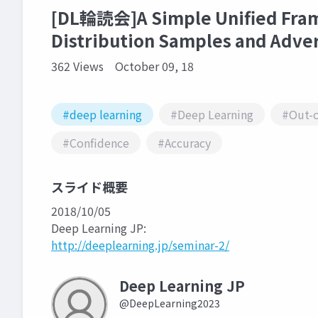
[DL輪読会]A Simple Unified Fram
Distribution Samples and Adver
362 Views
October 09, 18
#deep learning
#Deep Learning
#Out-o
#Confidence
#Accuracy
スライド概要
2018/10/05
Deep Learning JP:
http://deeplearning.jp/seminar-2/
Deep Learning JP
@DeepLearning2023