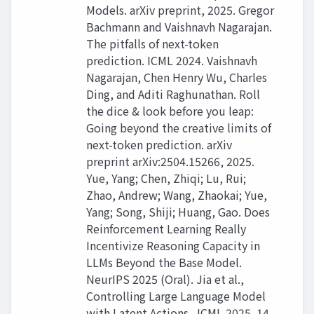
Models. arXiv preprint, 2025. Gregor
Bachmann and Vaishnavh Nagarajan.
The pitfalls of next-token
prediction. ICML 2024. Vaishnavh
Nagarajan, Chen Henry Wu, Charles
Ding, and Aditi Raghunathan. Roll
the dice & look before you leap:
Going beyond the creative limits of
next-token prediction. arXiv
preprint arXiv:2504.15266, 2025.
Yue, Yang; Chen, Zhiqi; Lu, Rui;
Zhao, Andrew; Wang, Zhaokai; Yue,
Yang; Song, Shiji; Huang, Gao. Does
Reinforcement Learning Really
Incentivize Reasoning Capacity in
LLMs Beyond the Base Model.
NeurIPS 2025 (Oral). Jia et al.,
Controlling Large Language Model
with Latent Actions . ICML 2025. 14