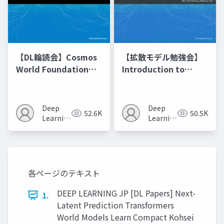
【DL輪読会】Cosmos
【拡散モデル勉強会】
World Foundation
Introduction to
Model Platform for
Diffusion Models
Physical AI
Deep
Deep
52.6K
50.5K
Learning
Learning
JP
JP
各ページのテキスト
DEEP LEARNING JP [DL Papers] Next-
1.
Latent Prediction Transformers
World Models Learn Compact Kohsei