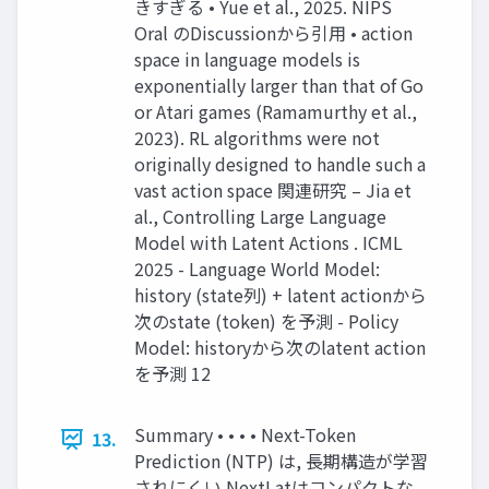
きすぎる • Yue et al., 2025. NIPS
Oral のDiscussionから引用 • action
space in language models is
exponentially larger than that of Go
or Atari games (Ramamurthy et al.,
2023). RL algorithms were not
originally designed to handle such a
vast action space 関連研究 – Jia et
al., Controlling Large Language
Model with Latent Actions . ICML
2025 - Language World Model:
history (state列) + latent actionから
次のstate (token) を予測 - Policy
Model: historyから次のlatent action
を予測 12
Summary • • • • Next-Token
13.
Prediction (NTP) は, 長期構造が学習
されにくい NextLatはコンパクトな