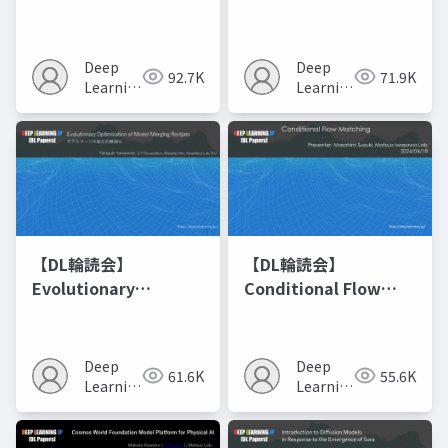
Networks
Deep
Deep
92.7K
71.9K
Learning
Learning
JP
JP
【DL輪読会】
【DL輪読会】
Evolutionary
Conditional Flow
Optimization of
Matching
Model Merging
Recipes モデルマージ
Deep
Deep
61.6K
55.6K
の進化的最適化
Learning
Learning
JP
JP