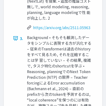
(NextLat) を提案. • 追加の推論コスト
無しで, world modeling, reasoning,
planning, language modelingで性 能
が向上した. 2
https://arxiv.org/abs/2511.05963
Background • そもそも観測したデー
3.
タをシンプルに表現する方が汎化する
– 従来のTransformerは過去のhistory
をすべて見るため, それを圧縮するこ
とは学 習していない – その結果, 複雑
で, タスク特化のshortcutを学ぶ •
Reasoning, planningでのNext Token
Prediction (NTP) の限界 – Teacher
forcingによるError accumulation
(Bachmann et al., 2024) – 直前の
prefixから次のtokenを予測するのは,
“local coherence”を保つのには有効
だが、複数ステップ先を見越した構造