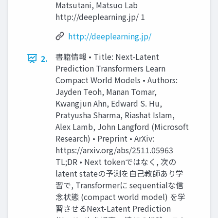
Matsutani, Matsuo Lab
http://deeplearning.jp/ 1
http://deeplearning.jp/
書籍情報 • Title: Next-Latent
2.
Prediction Transformers Learn
Compact World Models • Authors:
Jayden Teoh, Manan Tomar,
Kwangjun Ahn, Edward S. Hu,
Pratyusha Sharma, Riashat Islam,
Alex Lamb, John Langford (Microsoft
Research) • Preprint • ArXiv:
https://arxiv.org/abs/2511.05963
TL;DR • Next tokenではなく, 次の
latent stateの予測を自己教師あり学
習で, Transformerに sequentialな信
念状態 (compact world model) を学
習させるNext-Latent Prediction