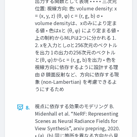
出⼒する関数として表現 • • • • 三次元
位置: 視線⽅向: ⾊: volume density: x
= (x, y, z) (θ, φ) c = (r, g, b) σ •
volume densityは、xのみにより定ま
る値 • ⾊はxと (θ, φ) により定まる値 •
上の制約からMLPは2つに分かれる 1.
2. xを⼊⼒としσと256次元のベクトル
を出⼒ 1の出⼒の256次元のベクトル
と(θ, φ)からc = (r, g, b)を出⼒ • ⾊を
視線⽅向に依存するように設計する理
由 Ø 鏡⾯反射など、⽅向に依存する現
象 (non-Lambertian) を考慮できるよ
うにするため
視点に依存する効果のモデリング B.
8.
Midenhall et al. “NeRF: Representing
Scenes as Neural Radiance Fields for
View Synthesis”, arxiv prepring, 2020.
• (a), (b) 同じ箇所を異なる⽅向から⾒