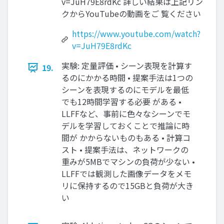
v=JuH79E8rdKc 詳しい結果は上記リン
クからYouTubeの動画をご 覧ください
https://www.youtube.com/watch?
v=JuH79E8rdKc
実験: 定量評価 • シーン表現を計算す
19.
るのにかかる時間 • 提案⼿法は1つの
シーンを表現するのにモデルを最低
でも12時間学習する必要 がある •
LLFFなど、事前に⾊々なシーンでモ
デルを学習しておくことで推論に時
間が かからないものもある • 計算コ
スト • 提案⼿法は、ネットワークの
重みが5MBでマシンの負荷が少ない •
LLFFでは観測した画像データをメモ
リに保持するので15GBと負荷が⼤き
い