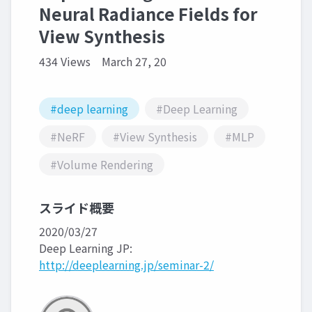
Neural Radiance Fields for
View Synthesis
434 Views
March 27, 20
#deep learning
#Deep Learning
#NeRF
#View Synthesis
#MLP
#Volume Rendering
スライド概要
2020/03/27
Deep Learning JP:
http://deeplearning.jp/seminar-2/