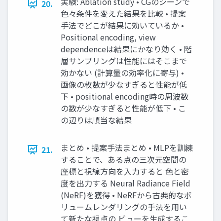
実験: Ablation study • CGのシーンで
20.
⾊々条件を変えた結果を⽐較 • 提案
⼿法でどこが結果に効いているか •
Positional encoding, view
dependenceは結果にかなり効く • 階
層サンプリングは性能にはそこまで
効かない (計算量の効率化に寄与) •
画像の枚数が少なすぎると性能が低
下 • positional encoding時の周波数
の数が少なすぎると性能が低下 • こ
の辺りは順当な結果
まとめ • 提案⼿法まとめ • MLPを訓練
21.
することで、ある点の三次元空間の
座標と視線⽅向を⼊⼒すると ⾊と密
度を出⼒する Neural Radiance Field
(NeRF)を獲得 • NeRFから古典的なボ
リュームレンダリングの⼿法を⽤い
て新たな視点の ビューを⽣成するこ