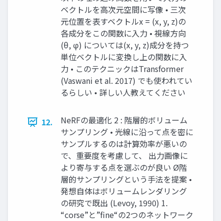
ベクトルを⾼次元空間に写像 • 三次
元位置を表すベクトルx = (x, y, z)の
各成分をこの関数に⼊⼒ • 視線⽅向
(θ, φ) については(x, y, z)成分を持つ
単位ベクトルに変換し上の関数に⼊
⼒ • このテクニックはTransformer
(Vaswani et al. 2017) でも使われてい
るらしい • 詳しい⼈教えてください
NeRFの最適化 2 : 階層的ボリューム
12.
サンプリング • 光線に沿って点を密に
サンプルするのは計算効率が悪いの
で、重要度を考慮して、 出⼒画像に
より寄与する点を選ぶのが良い Ø階
層的サンプリングという⼿法を提案 •
発想⾃体はボリュームレンダリング
の研究で既出 (Levoy, 1990) 1.
“corse”と”fine“の2つのネットワーク