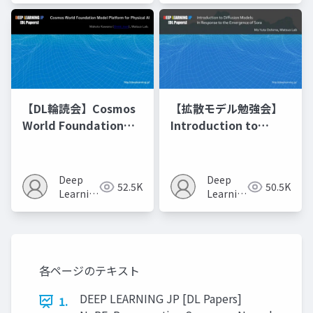
【DL輪読会】Cosmos
【拡散モデル勉強会】
World Foundation
Introduction to
Model Platform for
Diffusion Models
Physical AI
Deep
Deep
52.5K
50.5K
Learning
Learning
JP
JP
各ページのテキスト
DEEP LEARNING JP [DL Papers]
1.