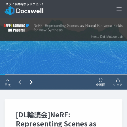
Ope
[DL輪読会]NeRF:
Representing Scenes as