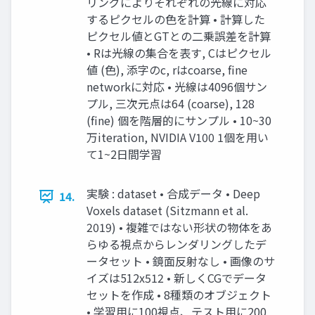
リングによりそれぞれの光線に対応
するピクセルの⾊を計算 • 計算した
ピクセル値とGTとの⼆乗誤差を計算
• Rは光線の集合を表す, Cはピクセル
値 (⾊), 添字のc, rはcoarse, fine
networkに対応 • 光線は4096個サン
プル, 三次元点は64 (coarse), 128
(fine) 個を階層的にサンプル • 10~30
万iteration, NVIDIA V100 1個を⽤い
て1~2⽇間学習
実験 : dataset • 合成データ • Deep
14.
Voxels dataset (Sitzmann et al.
2019) • 複雑ではない形状の物体をあ
らゆる視点からレンダリングしたデ
ータセット • 鏡⾯反射なし • 画像のサ
イズは512x512 • 新しくCGでデータ
セットを作成 • 8種類のオブジェクト
• 学習⽤に100視点、テスト⽤に200