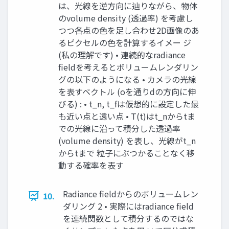
は、光線を逆⽅向に辿りながら、物体
のvolume density (透過率) を考慮し
つつ各点の⾊を⾜し合わせ2D画像のあ
るピクセルの⾊を計算するイメー ジ
(私の理解です) • 連続的なradiance
fieldを考えるとボリュームレンダリン
グの以下のようになる • カメラの光線
を表すベクトル (oを通りdの⽅向に伸
びる) : • t_n, t_fは仮想的に設定した最
も近い点と遠い点 • T(t)はt_nからtま
での光線に沿って積分した透過率
(volume density) を表し、光線がt_n
からtまで 粒⼦にぶつかることなく移
動する確率を表す
Radiance fieldからのボリュームレン
10.
ダリング 2 • 実際にはradiance field
を連続関数として積分するのではな