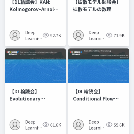
【DL輪読会】KAN:
【拡散モデル勉強会】
Kolmogorov–Arnold
拡散モデルの数理
Networks
Deep
Deep
92.7K
71.9K
Learning
Learning
JP
JP
【DL輪読会】
【DL輪読会】
Evolutionary
Conditional Flow
Optimization of
Matching
Model Merging
Recipes モデルマージ
Deep
Deep
61.6K
55.6K
の進化的最適化
Learning
Learning
JP
JP