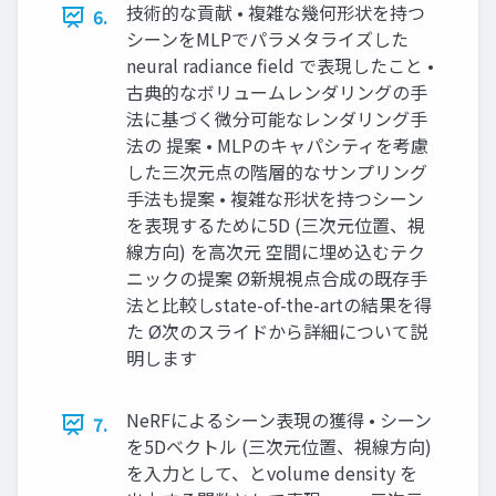
技術的な貢献 • 複雑な幾何形状を持つ
6.
シーンをMLPでパラメタライズした
neural radiance field で表現したこと •
古典的なボリュームレンダリングの⼿
法に基づく微分可能なレンダリング⼿
法の 提案 • MLPのキャパシティを考慮
した三次元点の階層的なサンプリング
⼿法も提案 • 複雑な形状を持つシーン
を表現するために5D (三次元位置、視
線⽅向) を⾼次元 空間に埋め込むテク
ニックの提案 Ø新規視点合成の既存⼿
法と⽐較しstate-of-the-artの結果を得
た Ø次のスライドから詳細について説
明します
NeRFによるシーン表現の獲得 • シーン
7.
を5Dベクトル (三次元位置、視線⽅向)
を⼊⼒として、とvolume density を