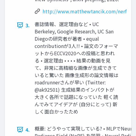
http://www.matthewtancik.com/nerf
書誌情報、選定理由など • UC
3.
Berkeley, Google Research, UC San
Diegoの研究者が著者 • equal
contributionが3⼈!! • 論⽂のフォーマ
ットからECCV2020への投稿と思われ
る • 選定理由 • • • • 結果の動画を⾒
て、⾮常に⾼精細な画像が⽣成できて
いると驚いた 画像⽣成形の論⽂情報は
roadrunnerさんが早い (Twitter:
@ak92501) ⽣成結果のインパクトが
⼤きく各所で話題になっていた 軽く読
んでみてアイデアが (⾃分にとって) 新
しく⾯⽩かったため
概要: どうやって実現している? • MLPでNeural
4.
Radiance Field (NeRF) を学習 • Neural Radia