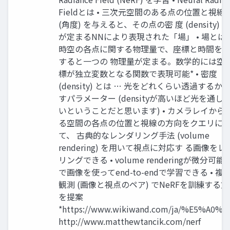
Fieldとは • 三次元空間のある点の位置と視線
(⾓度) を与えると、その点の密 度 (density) 
が定まるNNにより表現された「場」 • 場とは 
時空の各点に関する物理量で、座標と時間を
すると⼀つの 物理量が定まる。数学的には空
標が独⽴変数となる関数で表現可能* • 密度
(density) とは … 光をどれくらい透過するか
すパラメーター (densityが⾼いほど光を通し
いということだと思います) • カメラレイから
る空間の各点の位置と視線の⽅向をクエリに
て、 古典的なレンダリング⼿法 (volume
rendering) を⽤いて視点に対応す る画像をレ
リングできる • volume renderingが微分可能
で画像を使ってend-to-endで学習できる • 複
観測 (画像と視点のペア) でNeRFを訓練する
を提案
*https://www.wikiwand.com/ja/%E5%A0%B
http://www.matthewtancik.com/nerf