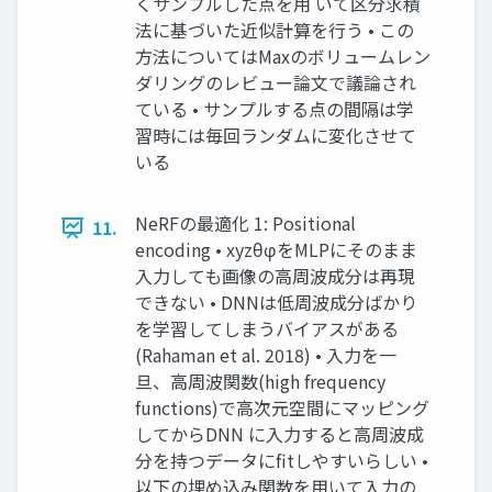
くサンプルした点を⽤ いて区分求積
法に基づいた近似計算を⾏う • この
⽅法についてはMaxのボリュームレン
ダリングのレビュー論⽂で議論され
ている • サンプルする点の間隔は学
習時には毎回ランダムに変化させて
いる
NeRFの最適化 1: Positional
11.
encoding • xyzθφをMLPにそのまま
⼊⼒しても画像の⾼周波成分は再現
できない • DNNは低周波成分ばかり
を学習してしまうバイアスがある
(Rahaman et al. 2018) • ⼊⼒を⼀
旦、⾼周波関数(high frequency
functions)で⾼次元空間にマッピング
してからDNN に⼊⼒すると⾼周波成
分を持つデータにfitしやすいらしい •
以下の埋め込み関数を⽤いて⼊⼒の