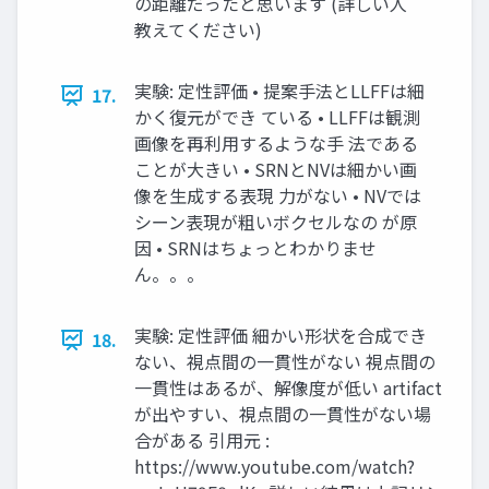
の距離だったと思います (詳しい⼈
教えてください)
実験: 定性評価 • 提案⼿法とLLFFは細
17.
かく復元ができ ている • LLFFは観測
画像を再利⽤するような⼿ 法である
ことが⼤きい • SRNとNVは細かい画
像を⽣成する表現 ⼒がない • NVでは
シーン表現が粗いボクセルなの が原
因 • SRNはちょっとわかりませ
ん。。。
実験: 定性評価 細かい形状を合成でき
18.
ない、視点間の⼀貫性がない 視点間の
⼀貫性はあるが、解像度が低い artifact
が出やすい、視点間の⼀貫性がない場
合がある 引⽤元 :
https://www.youtube.com/watch?