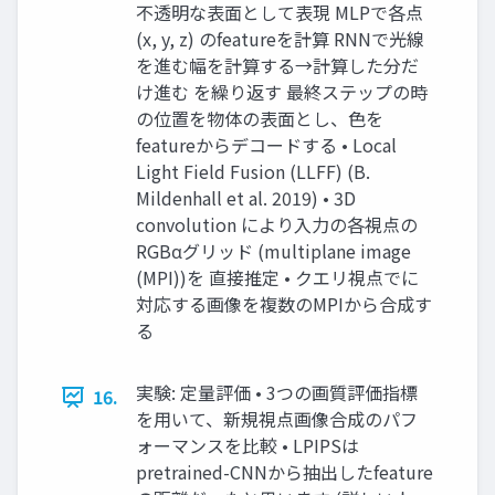
不透明な表⾯として表現 MLPで各点
(x, y, z) のfeatureを計算 RNNで光線
を進む幅を計算する→計算した分だ
け進む を繰り返す 最終ステップの時
の位置を物体の表⾯とし、⾊を
featureからデコードする • Local
Light Field Fusion (LLFF) (B.
Mildenhall et al. 2019) • 3D
convolution により⼊⼒の各視点の
RGBαグリッド (multiplane image
(MPI))を 直接推定 • クエリ視点でに
対応する画像を複数のMPIから合成す
る
実験: 定量評価 • 3つの画質評価指標
16.
を⽤いて、新規視点画像合成のパフ
ォーマンスを⽐較 • LPIPSは
pretrained-CNNから抽出したfeature