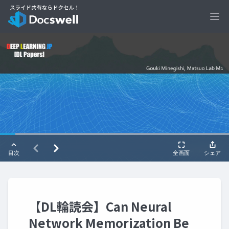
Ope
【DL輪読会】Can Neural
Network Memorization Be