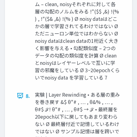
ム – clean, noisyそれぞれに対して各
層の勾配のノルムをみる !"($$ ,&) !(%
) , !"($& ,&) !(% ) Ø noisy dataはどこ
かの層で学習されてるわけではない Ø
ただニューロン単位ではわからない Ø
noisy dataはclean dataの1桁近く⼤き
く影響を与える • 勾配類似度 – 2つの
データの勾配の類似度を計算 Ø clean
とnoisyはレイヤーレベルで互いに学
習の邪魔をしている Ø 3~20epochくら
いでnoisy data を学習している 7
実験 | Layer Rewinding • ある層の重み
8.
を巻き戻す &$ θ"# , … , θ&% , … ,
θ#$ ℱ! θ"# , … , θ#$ → ℱ • 最終層を
20epoch以下に戻してもあまり変わら
ない Ø 最終層付近で記憶しているわけ
ではない Ø サンプル記憶は層を跨いで