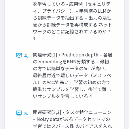
を学習している • 応⽤例（セキュリテ
ィ、プライバシー） – 学習済みLLMか
ら訓練データを抽出する – 出⼒の活性
値から訓練データを再構成する ネット
ワークのどこに記憶されているのか？
3
関連研究[1] • Prediction depth – 各層
4.
のembeddingをKNN分類する – 最初
の⽅では簡単なデータのAccが⾼い、
最終層付近で難しいデータ（ミスラベ
ル）のAccが ⾼い – 学習の初めの⽅で
簡単なサンプルを学習し、後半で難し
いサンプルを学習している 4
関連研究[2,3] • タスク特化ニューロン
5.
– Noisy dataがあるデータセットでの
学習ではスパース性 のバイアスを⼊れ