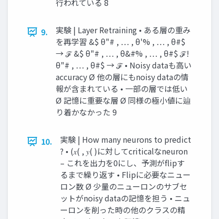
⾏われている 8
実験 | Layer Retraining • ある層の重み
9.
を再学習 &$ θ"# , … , θ'% , … , θ#$
→ ℱ &$ θ"# , … , θ&#% , … , θ#$ ℱ!
θ"# , … , θ#$ → ℱ • Noisy dataも⾼い
accuracy Ø 他の層にもnoisy dataの情
報が含まれている • ⼀部の層では低い
Ø 記憶に重要な層 Ø 同様の極⼩値に辿
り着かなかった 9
実験 | How many neurons to predict
10.
? • (𝑥( , 𝑦( )に対してcriticalなneuron
– これを出⼒を0にし、予測がflipす
るまで繰り返す • Flipに必要なニュー
ロン数 Ø 少量のニューロンのサブセ
ットがnoisy dataの記憶を担う • ニュ
ーロンを削った時の他のクラスの精