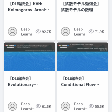
【DL輪読会】KAN:
【拡散モデル勉強会】
Kolmogorov–Arnold
拡散モデルの数理
Networks
Deep
Deep
92.7K
71.9K
Learning
Learning
JP
JP
【DL輪読会】
【DL輪読会】
Evolutionary
Conditional Flow
Optimization of
Matching
Model Merging
Recipes モデルマージ
Deep
Deep
61.6K
55.6K
の進化的最適化
Learning
Learning