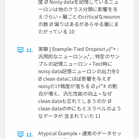
度 Ø Noisy dataを記憶しているニュ
ーロンは他のクラス分類に影響を与
えづらい • 層ごとのcriticalなneuron
の数 Ø 偏りはあるがあらゆる層にま
たがっている 10
実験 | Example-Tied Dropout 𝑝)*+ :
11.
汎⽤的なニューロン 𝑝,*, : 特定のサン
プルの記憶ニューロン • Test時に
noisy data記憶ニューロンの出⼒を0
Ø clean dataにほぼ影響を与えず
noisyだけ精度が落ちる Ø 𝑝!"# の割
合が増え、汎化性能の向上 • なぜ
clean dataも忘れてしまうのか Ø
clean dataの中にもミスラベルのよう
なデータが 含まれていた 11
Atypical Example • 通常のデータセッ
12.