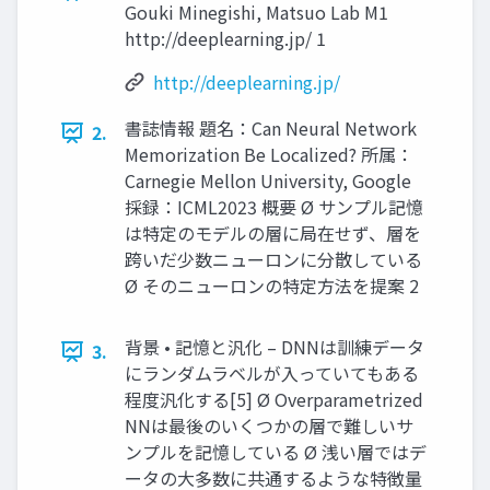
Gouki Minegishi, Matsuo Lab M1
http://deeplearning.jp/ 1
http://deeplearning.jp/
書誌情報 題名：Can Neural Network
2.
Memorization Be Localized? 所属：
Carnegie Mellon University, Google
採録：ICML2023 概要 Ø サンプル記憶
は特定のモデルの層に局在せず、層を
跨いだ少数ニューロンに分散している
Ø そのニューロンの特定⽅法を提案 2
背景 • 記憶と汎化 – DNNは訓練データ
3.
にランダムラベルが⼊っていてもある
程度汎化する[5] Ø Overparametrized
NNは最後のいくつかの層で難しいサ
ンプルを記憶している Ø 浅い層ではデ
ータの⼤多数に共通するような特徴量