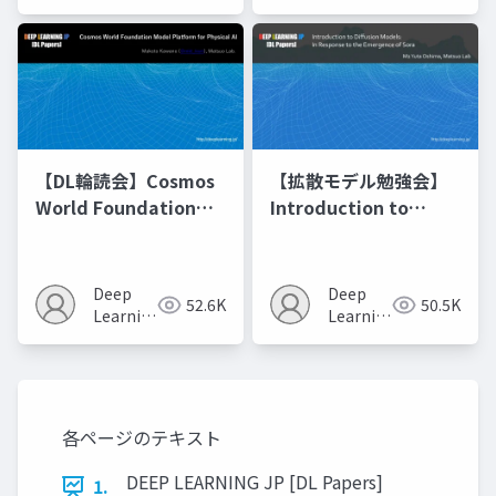
JP
JP
【DL輪読会】Cosmos
【拡散モデル勉強会】
World Foundation
Introduction to
Model Platform for
Diffusion Models
Physical AI
Deep
Deep
52.6K
50.5K
Learning
Learning
JP
JP
各ページのテキスト
DEEP LEARNING JP [DL Papers]
1.