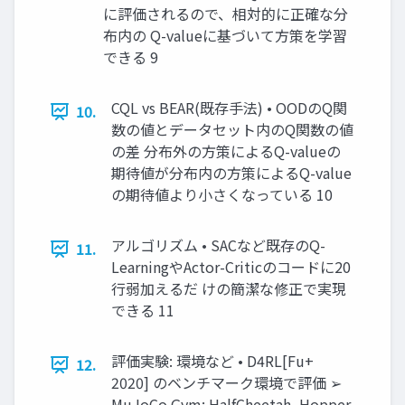
に評価されるので、相対的に正確な分
布内の Q-valueに基づいて方策を学習
できる 9
CQL vs BEAR(既存手法) • OODのQ関
10.
数の値とデータセット内のQ関数の値
の差 分布外の方策によるQ-valueの
期待値が分布内の方策によるQ-value
の期待値より小さくなっている 10
アルゴリズム • SACなど既存のQ-
11.
LearningやActor-Criticのコードに20
行弱加えるだ けの簡潔な修正で実現
できる 11
評価実験: 環境など • D4RL[Fu+
12.
2020] のベンチマーク環境で評価 ➢
MuJoCo Gym: HalfCheetah, Hopper,