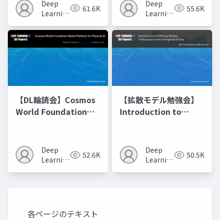
Recipes モデルマージ
Deep
Deep
61.6K
55.6K
の進化的最適化
Learning
Learning
JP
JP
【DL輪読会】Cosmos
【拡散モデル勉強会】
World Foundation
Introduction to
Model Platform for
Diffusion Models
Physical AI
Deep
Deep
52.6K
50.5K
Learning
Learning
JP
JP
各ページのテキスト