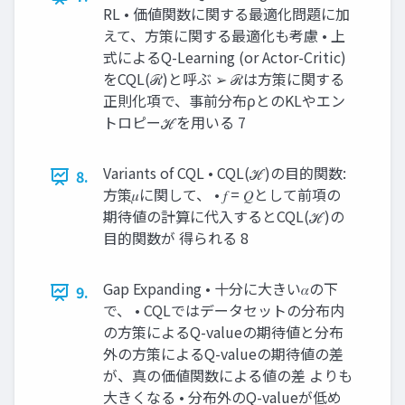
RL • 価値関数に関する最適化問題に加
えて、方策に関する最適化も考慮 • 上
式によるQ-Learning (or Actor-Critic)
をCQL(ℛ)と呼ぶ ➢ ℛは方策に関する
正則化項で、事前分布ρとのKLやエン
トロピーℋを用いる 7
Variants of CQL • CQL(ℋ)の目的関数:
8.
方策𝜇に関して、 • 𝑓 = 𝑄として前項の
期待値の計算に代入するとCQL(ℋ)の
目的関数が 得られる 8
Gap Expanding • 十分に大きい𝛼の下
9.
で、 • CQLではデータセットの分布内
の方策によるQ-valueの期待値と分布
外の方策によるQ-valueの期待値の差
が、真の価値関数による値の差 よりも
大きくなる • 分布外のQ-valueが低め