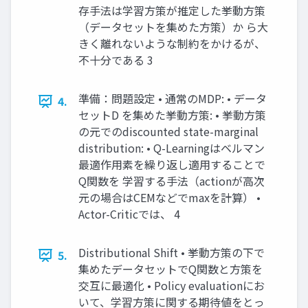
存手法は学習方策が推定した挙動方策
（データセットを集めた方策）か ら大
きく離れないような制約をかけるが、
不十分である 3
準備：問題設定 • 通常のMDP: • データ
4.
セットD を集めた挙動方策: • 挙動方策
の元でのdiscounted state-marginal
distribution: • Q-Learningはベルマン
最適作用素を繰り返し適用することで
Q関数を 学習する手法（actionが高次
元の場合はCEMなどでmaxを計算） •
Actor-Criticでは、 4
Distributional Shift • 挙動方策の下で
5.
集めたデータセットでQ関数と方策を
交互に最適化 • Policy evaluationにお
いて、学習方策に関する期待値をとっ