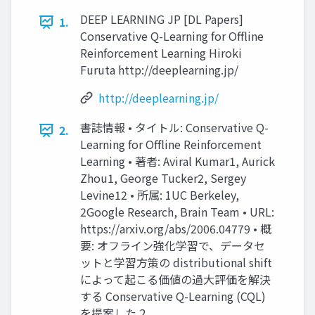
DEEP LEARNING JP [DL Papers]
1.
Conservative Q-Learning for Offline
Reinforcement Learning Hiroki
Furuta http://deeplearning.jp/
http://deeplearning.jp/
書誌情報 • タイトル: Conservative Q-
2.
Learning for Offline Reinforcement
Learning • 著者: Aviral Kumar1, Aurick
Zhou1, George Tucker2, Sergey
Levine12 • 所属: 1UC Berkeley,
2Google Research, Brain Team • URL:
https://arxiv.org/abs/2006.04779 • 概
要: オフライン強化学習で、データセ
ットと学習方策の distributional shift
によって起こる価値の過大評価を解決
する Conservative Q-Learning (CQL)
を提案した 2