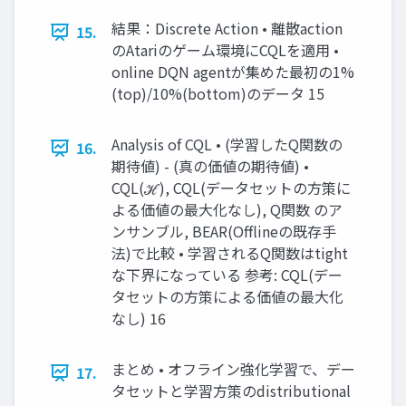
結果：Discrete Action • 離散action
15.
のAtariのゲーム環境にCQLを適用 •
online DQN agentが集めた最初の1%
(top)/10%(bottom)のデータ 15
Analysis of CQL • (学習したQ関数の
16.
期待値) - (真の価値の期待値) •
CQL(ℋ), CQL(データセットの方策に
よる価値の最大化なし), Q関数 のア
ンサンブル, BEAR(Offlineの既存手
法)で比較 • 学習されるQ関数はtight
な下界になっている 参考: CQL(デー
タセットの方策による価値の最大化
なし) 16
まとめ • オフライン強化学習で、デー
17.
タセットと学習方策のdistributional