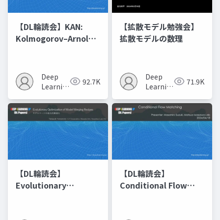
【DL輪読会】KAN:
【拡散モデル勉強会】
Kolmogorov–Arnold
拡散モデルの数理
Networks
Deep
Deep
92.7K
71.9K
Learning
Learning
JP
JP
【DL輪読会】
【DL輪読会】
Evolutionary
Conditional Flow
Optimization of
Matching
Model Merging