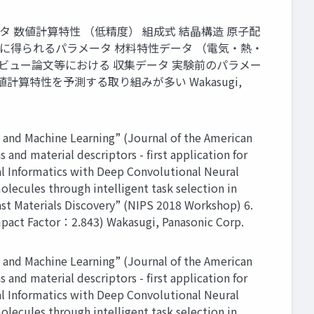
タ 数値計算特性 （低精度） 組成式 結晶構造 原子配
実験後に得られるパラメータ 材料特性データ （電気・熱・
百 レビュー論文等における 収集データ 実験前のパラメー
特性を予測する取り組みが多い Wakasugi,
and Machine Learning” (Journal of the American
nd material descriptors - first application for
al Informatics with Deep Convolutional Neural
lecules through intelligent task selection in
st Materials Discovery” (NIPS 2018 Workshop) 6.
mpact Factor：2.843) Wakasugi, Panasonic Corp.
and Machine Learning” (Journal of the American
nd material descriptors - first application for
al Informatics with Deep Convolutional Neural
lecules through intelligent task selection in