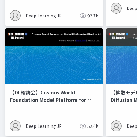
Deep
Deep Learning JP
92.7K
【DL輪読会】Cosmos World
【拡散モデル勉
Foundation Model Platform for
Diffusion 
Physical AI
Deep Learning JP
52.6K
Deep