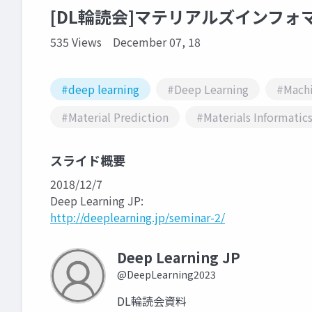
[DL輪読会]マテリアルズインフ
535 Views
December 07, 18
#deep learning
#Deep Learning
#Machi
#Material Prediction
#Materials Informatic
スライド概要
2018/12/7
Deep Learning JP:
http://deeplearning.jp/seminar-2/
Deep Learning JP
@DeepLearning2023
DL輪読会資料