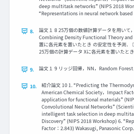
deep multitask networks” (NIPS 2018 Work
“Representations in neural network based
論文１ 8 25万個の数値計算データを用いて，ペロブスカ
8.
Combining Density Functional Theory a
置に各元素を置いたとき の安定性を予測．  入
25万個の計算データ Xに各元素を置いたときの安定構
論文１ 9 リッジ回帰，NN，Random Forest，Extr
9.
紹介論文 10 1. “Predicting the Thermodynam
10.
American Chemical Society，Impact Factor：
application for functional materials” (NI
Convolutional Neural Networks” (Scienti
intelligent task selection in deep multi
Discovery” (NIPS 2018 Workshop) 6. “Rep
Factor：2.843) Wakasugi, Panasonic Corp.