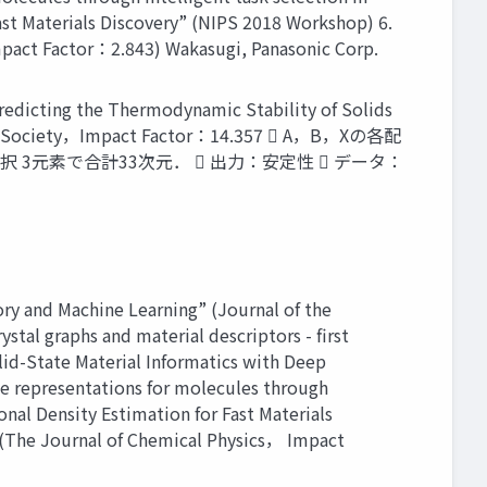
st Materials Discovery” (NIPS 2018 Workshop) 6.
mpact Factor：2.843) Wakasugi, Panasonic Corp.
Thermodynamic Stability of Solids
ical Society，Impact Factor：14.357  A，B，Xの各配
択 3元素で合計33次元．  出力：安定性  データ：
y and Machine Learning” (Journal of the
al graphs and material descriptors - first
olid-State Material Informatics with Deep
e representations for molecules through
nal Density Estimation for Fast Materials
 (The Journal of Chemical Physics， Impact