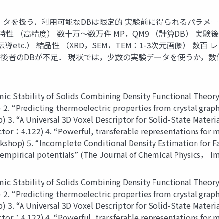
メータを扱う．利用可能なDBは限定的 実験前に得られるパラメー
計算特性 （高精度） 数十万～数万件 MP，QM9 （計算DB） 
etc.） 結晶性 （XRD，SEM，TEM：1-3次元画像） 数
者のDBが不足． 現状では，少数の実験データを使うか，数値計算
Stability of Solids Combining Density Functional Theory 
“Predicting thermoelectric properties from crystal graphs a
) 3. “A Universal 3D Voxel Descriptor for Solid-State Materi
or：4.122) 4. “Powerful, transferable representations for mo
shop) 5. “Incomplete Conditional Density Estimation for Fa
 empirical potentials” (The Journal of Chemical Physics， I
Stability of Solids Combining Density Functional Theory 
“Predicting thermoelectric properties from crystal graphs a
) 3. “A Universal 3D Voxel Descriptor for Solid-State Materi
or：4.122) 4. “Powerful, transferable representations for mo