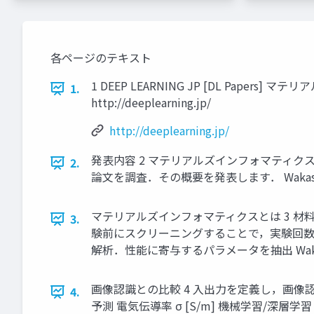
各ページのテキスト
1 DEEP LEARNING JP [DL Papers] 
1.
http://deeplearning.jp/
http://deeplearning.jp/
発表内容 2 マテリアルズインフォマティクス（M
2.
論文を調査．その概要を発表します． Wakasugi, P
マテリアルズインフォマティクスとは 3 材料
3.
験前にスクリーニングすることで，実験回数を軽
解析．性能に寄与するパラメータを抽出 Wakasugi,
画像認識との比較 4 入出力を定義し，画像認識と
4.
予測 電気伝導率 σ [S/m] 機械学習/深層学習 Wakas