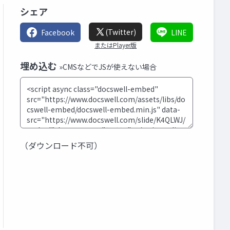
シェア
(Twitter)
Facebook
LINE
またはPlayer版
埋め込む
»CMSなどでJSが使えない場合
（ダウンロード不可）