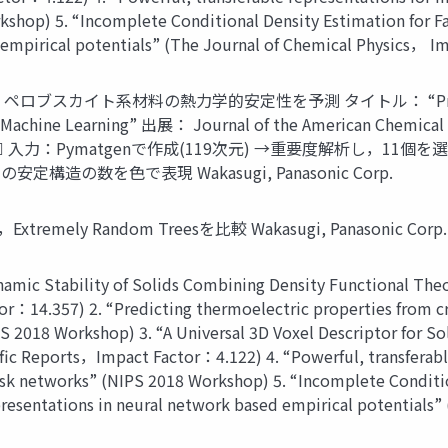
shop) 5. “Incomplete Conditional Density Estimation for Fa
 empirical potentials” (The Journal of Chemical Physics， I
イト系材料の熱力学的安定性を予測 タイトル： “Predicting the 
nd Machine Learning” 出展： Journal of the American Chem
力：Pymatgenで作成(119次元) →重要度解析し，11個を選
造の数を色で表現 Wakasugi, Panasonic Corp.
emely Random Treesを比較 Wakasugi, Panasonic Corp.
ic Stability of Solids Combining Density Functional Theor
14.357) 2. “Predicting thermoelectric properties from cryst
PS 2018 Workshop) 3. “A Universal 3D Voxel Descriptor for S
fic Reports，Impact Factor：4.122) 4. “Powerful, transferabl
task networks” (NIPS 2018 Workshop) 5. “Incomplete Conditio
resentations in neural network based empirical potentials”