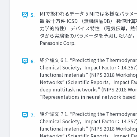
MIで扱われるデータ 5 MIでは多様なパラ
5.
置 数十万件 ICSD （無機結晶DB） 数値
力学的特性） デバイス特性 （電気伝導，熱伝導
タから実験後のパラメータを予測したいが，後
Panasonic Corp.
紹介論文 6 1. “Predicting the Thermodynamic 
6.
Chemical Society，Impact Factor：14.357) 2. 
functional materials” (NIPS 2018 Workshop
Networks” (Scientific Reports，Impact Fact
deep multitask networks” (NIPS 2018 Work
“Representations in neural network based
紹介論文 7 1. “Predicting the Thermodynamic 
7.
Chemical Society，Impact Factor：14.357) 2. 
functional materials” (NIPS 2018 Workshop
Networks” (Scientific Reports，Impact Fact