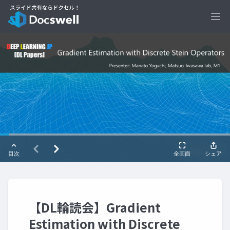
Ope
【DL輪読会】Gradient
Estimation with Discrete