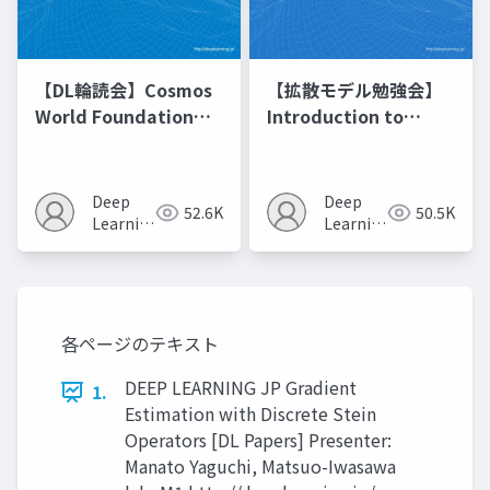
【DL輪読会】Cosmos
【拡散モデル勉強会】
World Foundation
Introduction to
Model Platform for
Diffusion Models
Physical AI
Deep
Deep
52.6K
50.5K
Learning
Learning
JP
JP
各ページのテキスト
DEEP LEARNING JP Gradient
1.
Estimation with Discrete Stein
Operators [DL Papers] Presenter:
Manato Yaguchi, Matsuo-Iwasawa