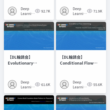
Deep
Deep
92.7K
71.9K
Learning
Learning
JP
JP
【DL輪読会】
【DL輪読会】
Evolutionary
Conditional Flow
Optimization of
Matching
Model Merging
Recipes モデルマージ
Deep
Deep
61.6K
55.6K
の進化的最適化
Learning
Learning
JP
JP