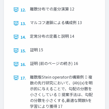
離散分布での差分演算 12
12.
マルコフ連鎖による構成例 13
13.
定常分布の定義と説明 14
14.
証明 15
15.
証明 (前のページの続き) 16
16.
離散版Stein operatorの構築例  複
17.
数の先行研究において、(Ah)(x)を明
示的に与えることで、勾配の分散を
小さくしている  提案手法は、勾配
の分散を小さくする,最適な関数hを
学習により獲得 17