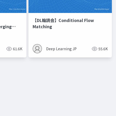
【DL輪読会】Conditional Flow
erging
Matching
進化的最適化
61.6K
Deep Learning JP
55.6K