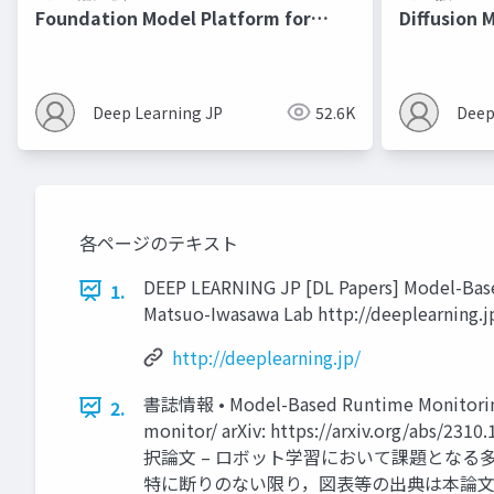
Foundation Model Platform for
Diffusion 
Physical AI
Deep Learning JP
52.6K
Deep
各ページのテキスト
DEEP LEARNING JP [DL Papers] Model-Based
1.
Matsuo-Iwasawa Lab http://deeplearning.j
http://deeplearning.jp/
書誌情報 • Model-Based Runtime Monitoring wit
2.
monitor/ arXiv: https://arxiv.org/abs/2
択論文 – ロボット学習において課題となる
特に断りのない限り，図表等の出典は本論文