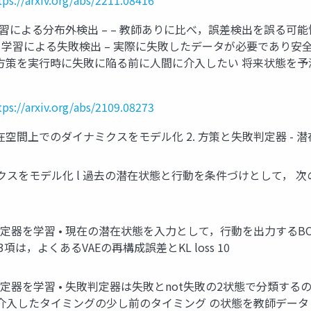
し学習による分布外検出 – – 教師ありに⽐べ，誤差検出を誤る
04708 • 教師あり学習による失敗検出 – 実際に失敗したデータが必要で
9.08273 不完全な⽅策を実⾏時に失敗に陥る前に⼈間に介⼊したい 
tps://arxiv.org/abs/2109.08273
よる潜在空間上でのダイナミクスをモデル化 2. ⽅策と失敗判定器 
クスをモデル化 l 過去の潜在状態と⾏動を条件づけとして， 次のt
定器を学習 • 現在の潜在状態を⼊⼒として，⾏動を出⼒するBC-
2,3項は，よくあるVAEの再構成誤差とKL loss 10
判定器を学習 • 失敗判定器は失敗とnot失敗の2状態で分類す
介⼊したタイミングの少し前のタイミング の状態を教師データとし