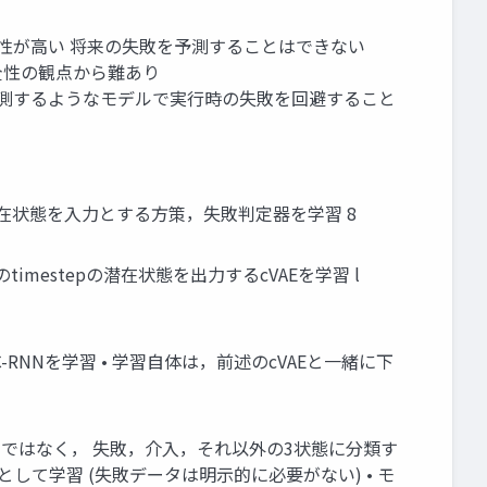
可能性が⾼い 将来の失敗を予測することはできない
あり安全性の観点から難あり
将来状態を予測するようなモデルで実⾏時の失敗を回避すること
- 潜在状態を⼊⼒とする⽅策，失敗判定器を学習 8
imestepの潜在状態を出⼒するcVAEを学習 l
RNNを学習 • 学習⾃体は，前述のcVAEと⼀緒に下
るのではなく， 失敗，介⼊，それ以外の3状態に分類す
て学習 (失敗データは明⽰的に必要がない) • モ