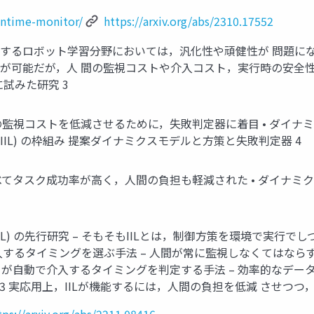
runtime-monitor/
https://arxiv.org/abs/2310.17552
在するロボット学習分野においては，汎化性や頑健性が 問題になり，継
は継続的な⽅策改善が可能だが，⼈ 間の監視コストや介⼊コスト，実⾏時の安
試みた研究 3
て⼈間の監視コストを低減させるために，失敗判定器に着⽬ • ダ
earning (IIL) の枠組み 提案ダイナミクスモデルと方策と失敗判定器 4
法に⽐べてタスク成功率が⾼く，⼈間の負担も軽減された • ダイ
n learning (IIL) の先⾏研究 – そもそもIILとは，制御⽅
介⼊するタイミングを選ぶ⼿法 – ⼈間が常に監視しなくてはな
1.08416 • ロボットが⾃動で介⼊するタイミングを判定する⼿法 – 
s/2109.08273 実応⽤上，IILが機能するには，⼈間の負担を低減 
tps://arxiv.org/abs/2211.08416