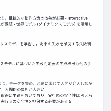
続的な動作⽅策の改善が必要 • Interactive
全性が課題 • 世界モデル (ダイナミクスモデル) を活⽤し
イナミクスモデルを学習し，将来の失敗を予測する失敗判
ナミクスモデルに基づいた失敗判定器の失敗検出も他の⼿
策を環境で実⾏でしつつ，データを集め，必要に応じて⼈間が介⼊しなが
らず，⼈間側の負担が⼤きい
効率的なデータ取得に主眼をおいており，実⾏時の安全性は 考えら
させつつ，実⾏時の安全性を担保する必要がある 6