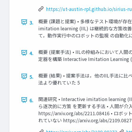
https://ut-austin-rpl.github.io/sirius-
概要 (課題と提案) • 多様なテスト環境が存
3.
imitation learning (IIL) 
て，動作実⾏中のロボットの監視 の⾃動化に
概要 (提案⼿法) • IILの枠組みにおい
4.
定器を構築 Interactive Imitation L
概要 (結果) • 提案⼿法は，他のIIL⼿
5.
法より優れていた 5
関連研究 • Interactive imitatio
6.
ら逐次的に⽅策 を更新する⼿法 • ⼈間が
https://arxiv.org/abs/221
れていない https://arxiv.org/ab
https://arxiv.org/abs/2109.08273
ht