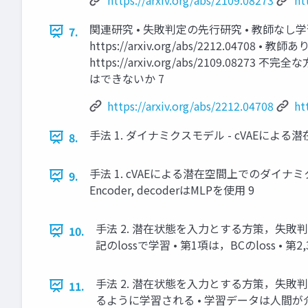
関連研究 • 失敗判定の先⾏研究 • 教師な
7.
https://arxiv.org/abs/2212.
https://arxiv.org/abs/210
はできないか 7
https://arxiv.org/abs/2212.04708
ht
⼿法 1. ダイナミクスモデル - cVAEに
8.
⼿法 1. cVAEによる潜在空間上でのダイナミ
9.
Encoder, decoderはMLPを使⽤ 9
⼿法 2. 潜在状態を⼊⼒とする⽅策，失敗判
10.
記のlossで学習 • 第1項は，BCのloss • 第
⼿法 2. 潜在状態を⼊⼒とする⽅策，失敗
11.
るように学習される • 学習データは⼈間が