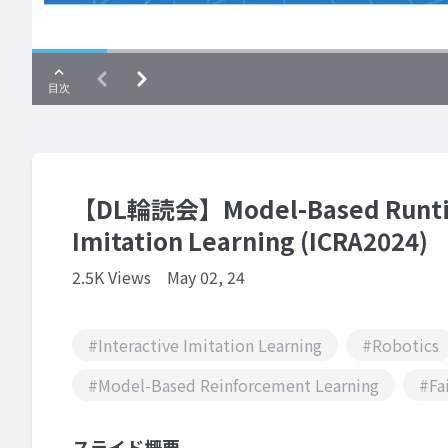
【DL輪読会】Model-Based Runtime
Imitation Learning (ICRA2024)
2.5K Views
May 02, 24
#Interactive Imitation Learning
#Robotics
#Model-Based Reinforcement Learning
#Fa
スライド概要