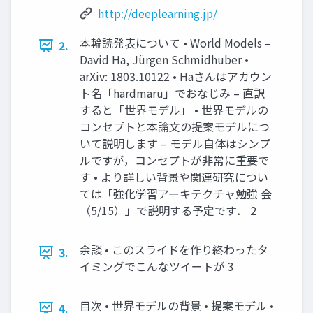
http://deeplearning.jp/
本輪読発表について • World Models –
2.
David Ha, Jürgen Schmidhuber •
arXiv: 1803.10122 • Haさんはアカウン
ト名「hardmaru」でおなじみ – 直訳
すると「世界モデル」 • 世界モデルの
コンセプトと本論文の提案モデルにつ
いて説明します – モデル自体はシンプ
ルですが，コンセプトが非常に重要で
す • より詳しい背景や関連研究につい
ては「強化学習アーキテクチャ勉強 会
（5/15）」で説明する予定です． 2
余談 • このスライドを作り終わったタ
3.
イミングでこんなツイートが 3
目次 • 世界モデルの背景 • 提案モデル •
4.