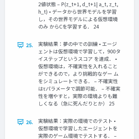
2値状態 – P(z_t+1, d_t+1| a_t, z_t,
h_t) • データから世界モデルを学習
し，その世界モデルによる仮想環境
のみ からCを学習する． 24
実験結果：夢の中での訓練 • エージ
25.
ェントは仮想環境で学習して，900タ
イステップというスコア を達成． •
仮想環境は，不確実性を入れること
ができるので，より挑戦的なゲー ム
をシミュレートできる． – 不確実性
はτパラメータで調節可能． – 不確実
性を増やすと，実際の環境よりも難
しくなる（急に死んだりとか） 25
実験結果：実際の環境でのテスト •
26.
仮想環境で学習したエージェントを
実際のゲーム環境でテストする． –