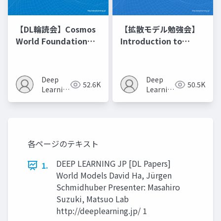
【DL輪読会】Cosmos
【拡散モデル勉強会】
World Foundation
Introduction to
Model Platform for
Diffusion Models
Physical AI
Deep
Deep
52.6K
50.5K
Learning
Learning
JP
JP
各ページのテキスト
DEEP LEARNING JP [DL Papers]
1.
World Models David Ha, Jürgen
Schmidhuber Presenter: Masahiro
Suzuki, Matsuo Lab
http://deeplearning.jp/ 1