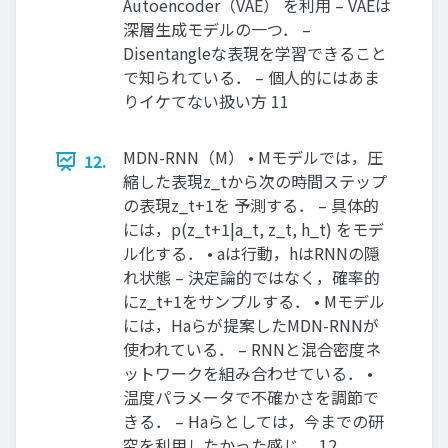
Autoencoder（VAE） を利用 – VAEは
深層生成モデルの一つ． –
Disentangleな表現を学習できること
で知られている． – 個人的にはあま
りイケてない扱い方 11
MDN-RNN（M） • Mモデルでは，圧
12.
縮した表現z_tから次の時間ステップ
の表現z_t+1を 予測する． – 具体的
には，p(z_t+1|a_t, z_t, h_t) をモデ
ル化する． • aは行動，hはRNNの隠
れ状態 – 決定論的ではなく，確率的
にz_t+1をサンプルする． • Mモデル
には，Haらが提案したMDN-RNNが
使われている． – RNNと混合密度ネ
ットワークを組み合わせている． •
温度パラメータで不確かさを調節で
きる． – Haらとしては，今までの研
究を利用したかった感じ． 12