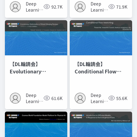
Deep
Deep
92.7K
71.9K
Learning
Learning
JP
JP
【DL輪読会】
【DL輪読会】
Evolutionary
Conditional Flow
Optimization of
Matching
Model Merging
Recipes モデルマージ
Deep
Deep
61.6K
55.6K
の進化的最適化
Learning
Learning
JP
JP