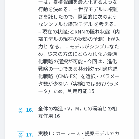
ーは，累積報酬を最大化するような
行動を決める． – 世界モデルに複雑
さを託したので，意図的に次のよう
なシンプルな線形モデル を考える．
– 現在の状態zとRNNの隠れ状態（内
部モデルの現在の状態の予測）hが入
力と なる． – モデルがシンプルなた
め，従来の方法にとらわれない最適
化戦略の選択が可能 • 今回は，進化
戦略の一つである共分散行列適応進
化戦略（CMA-ES）を選択 • パラメー
タ数が少ない（実験1では867パラメ
ータ）ため，利用可能 15
全体の構造 • V，M，Cの環境との相
16.
互作用 16
実験1：カーレース • 提案モデルでカ
17.