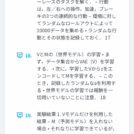
ーレースのタスクを解く． – 行動
は，左／右への操作，加速，ブレー
キの3つの連続的な行動 – 環境に対し
てランダムなロールアウトによって
10000データを集める • ランダムな行
動とその状態を記録しておく． 17
VとMの（世界モデル）の学習 • ま
18.
ず，データ集合からVAE（V）を学習
する． • 次に，学習したVからzをエ
ンコードしてMを学習する． – この
とき，記録したランダムなaを利用す
る • 世界モデルの学習では報酬を一
切用いていないことに注意． 18
実験結果 1. Vモデルだけを利用した
19.
結果 – M（予測モデル）を入れない
場合 • それなりに学習できているが，