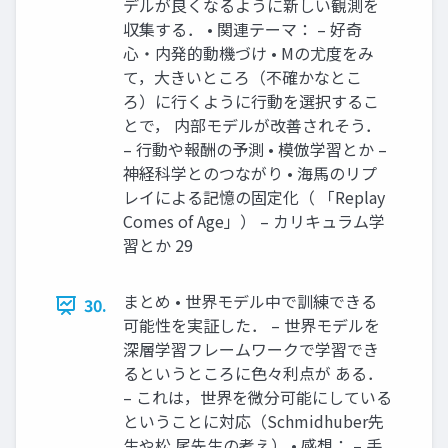
デルが良くなるように新しい観測を
収集する． • 関連テーマ： – 好奇
心・内発的動機づけ • Mの尤度をみ
て，大きいところ（不確かなとこ
ろ）に行くように行動を選択するこ
とで， 内部モデルが改善されそう．
– 行動や報酬の予測 • 模倣学習とか –
神経科学とのつながり • 海馬のリプ
レイによる記憶の固定化（ 「Replay
Comes of Age」） – カリキュラム学
習とか 29
まとめ • 世界モデル中で訓練できる
30.
可能性を実証した． – 世界モデルを
深層学習フレームワークで学習でき
るというところに色々利点が ある．
– これは，世界を微分可能にしている
ということに対応（Schmidhuber先
生や松 尾先生の考え） • 感想： – 手