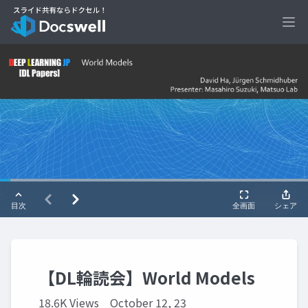
Ope
【DL輪読会】World Models
18.6K Views
October 12, 23