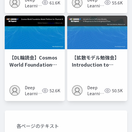
61.6K
55.6K
の進化的最適化
Learning
Learning
JP
JP
【DL輪読会】Cosmos
【拡散モデル勉強会】
World Foundation
Introduction to
Model Platform for
Diffusion Models
Physical AI
Deep
Deep
52.6K
50.5K
Learning
Learning
JP
JP
各ページのテキスト