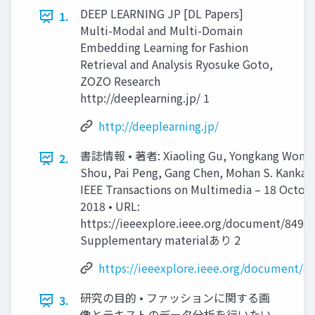
DEEP LEARNING JP [DL Papers]
1.
Multi-Modal and Multi-Domain
Embedding Learning for Fashion
Retrieval and Analysis Ryosuke Goto,
ZOZO Research
http://deeplearning.jp/ 1
http://deeplearning.jp/
書誌情報 • 著者: Xiaoling Gu, Yongkang Wong,
2.
Shou, Pai Peng, Gang Chen, Mohan S. Kankanh
IEEE Transactions on Multimedia – 18 Octob
2018 • URL:
https://ieeexplore.ieee.org/document/8496
Supplementary materialあり 2
https://ieeexplore.ieee.org/document/8
研究の目的 • ファッションに関する画
3.
像とテキストのデータ分析を行いたい