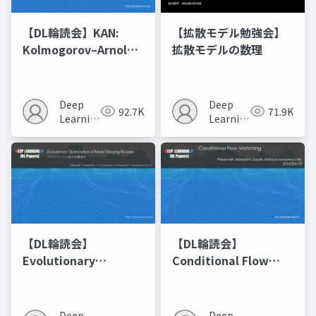
【DL輪読会】KAN:
【拡散モデル勉強会】
Kolmogorov–Arnold
拡散モデルの数理
Networks
Deep
Deep
92.7K
71.9K
Learning
Learning
JP
JP
【DL輪読会】
【DL輪読会】
Evolutionary
Conditional Flow
Optimization of
Matching
Model Merging
Recipes モデルマージ
Deep
Deep