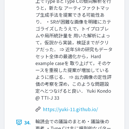
上でType BとType Cの傾向解析を行
うと，新たな アーティファクトマッ
プ生成手法を提案できる可能性あ
り． ・SRが困難な画像を明確にカテ
ゴライズしたうえで，トイプロブレ
ムや局所統計量を 用いた解析によっ
て，仮説から実装，検証までがクリ
アだった． ⇒ 近年SRの研究もデータ
セット全体の最適化から，Hard
example caseを 取り上げて，そのケ
ースを重視した提案が増加している
ように感じる． ⇒ 出力画像の定性評
価の考察を深め，このような問題設
定へとつなげると良い． Yuki Kondo
@ TTI-J 33
https://yuki-11.github.io/
輪読会での議論のまとめ・議論後の
34.
再考 ・Type Cは主に規則的なパター