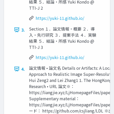
結果 ５．結論・所感 Yuki Kondo @
TTI-J 2
https://yuki-11.github.io/
Section １．論文情報・概要 ２．導
3.
入・先行研究 ３．提案手法 ４．実験
結果 ５．結論・所感 Yuki Kondo @
TTI-J 3
https://yuki-11.github.io/
論文情報 • 論文名 Details or Artifacts: A Locally
4.
Approach to Realistic Image Super-Resoluti
Hui Zeng2 and Lei Zhang1 1. The HongKong P
Research • URL 論文※：
https://liangjie.xyz/LjHomepageFiles/pape
Supplementary material：
https://liangjie.xyz/LjHomepageFiles/pape
ード： https://github.com/csjlian