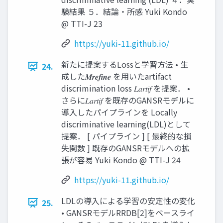
験結果 ５．結論・所感 Yuki Kondo
@ TTI-J 23
https://yuki-11.github.io/
新たに提案するLossと学習方法 • 生
24.
成した𝑴𝒓𝒆𝒇𝒊𝒏𝒆 を用いたartifact
discrimination loss 𝐿𝑎𝑟𝑡𝑖𝑓 を提案． •
さらに𝐿𝑎𝑟𝑡𝑖𝑓 を既存のGANSRモデルに
導入したパイプラインを Locally
discriminative learning(LDL)として
提案． [ パイプライン ] [ 最終的な損
失関数 ] 既存のGANSRモデルへの拡
張が容易 Yuki Kondo @ TTI-J 24
https://yuki-11.github.io/
LDLの導入による学習の安定性の変化
25.
• GANSRモデルRRDB[2]をベースライ