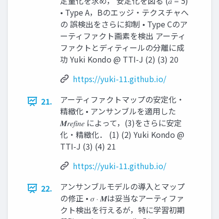
定量化を求め， 安定化を図る (𝑎 = 5)
• Type A，Bのエッジ・テクスチャへ
の 誤検出をさらに抑制 • Type Cのア
ーティファクト画素を検出 アーティ
ファクトとディティールの分離に成
功 Yuki Kondo @ TTI-J (2) (3) 20
https://yuki-11.github.io/
アーティファクトマップの安定化・
21.
精緻化 • アンサンブルを適用した
𝑴𝑟𝑒𝑓𝑖𝑛𝑒 によって，(3)をさらに安定
化・精緻化． (1) (2) Yuki Kondo @
TTI-J (3) (4) 21
https://yuki-11.github.io/
アンサンブルモデルの導入とマップ
22.
の修正 • 𝜎 ⋅ 𝑴は妥当なアーティファ
クト検出を行えるが，特に学習初期