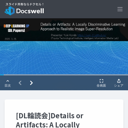
Ope
[DL輪読会]Details or
Artifacts: A Locally