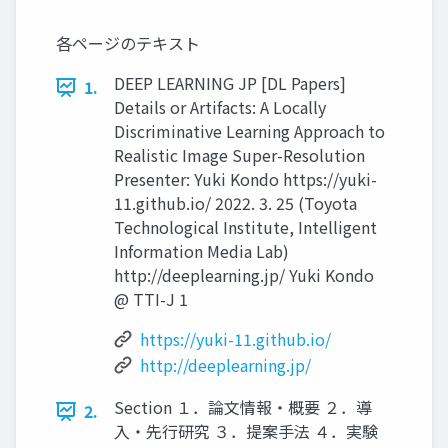
各ページのテキスト
DEEP LEARNING JP [DL Papers]
1.
Details or Artifacts: A Locally
Discriminative Learning Approach to
Realistic Image Super-Resolution
Presenter: Yuki Kondo https://yuki-
11.github.io/ 2022. 3. 25 (Toyota
Technological Institute, Intelligent
Information Media Lab)
http://deeplearning.jp/ Yuki Kondo
@ TTI-J 1
https://yuki-11.github.io/
http://deeplearning.jp/
Section １．論文情報・概要 ２．導
2.
入・先行研究 ３．提案手法 ４．実験