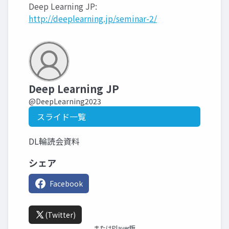
Deep Learning JP:
http://deeplearning.jp/seminar-2/
Deep Learning JP
@DeepLearning2023
スライド一覧
DL輪読会資料
シェア
Facebook
(Twitter)
またはPlayer版