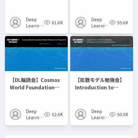
Optimization of
Matching
Model Merging
Recipes モデルマージ
Deep
Deep
61.6K
55.6K
の進化的最適化
Learning
Learning
JP
JP
【DL輪読会】Cosmos
【拡散モデル勉強会】
World Foundation
Introduction to
Model Platform for
Diffusion Models
Physical AI
Deep
Deep
52.6K
50.5K
Learning
Learning
JP
JP