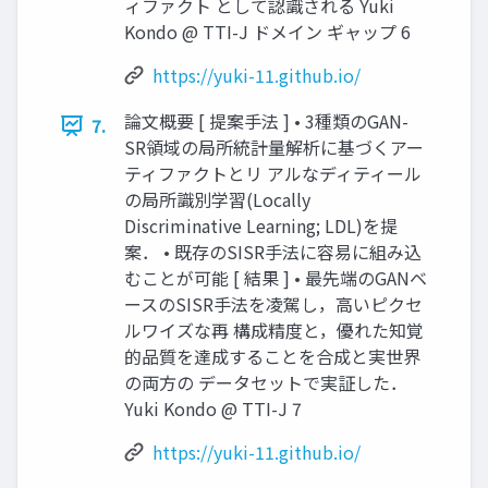
ィファクト として認識される Yuki
Kondo @ TTI-J ドメイン ギャップ 6
https://yuki-11.github.io/
論文概要 [ 提案手法 ] • 3種類のGAN-
7.
SR領域の局所統計量解析に基づくアー
ティファクトとリ アルなディティール
の局所識別学習(Locally
Discriminative Learning; LDL)を提
案． • 既存のSISR手法に容易に組み込
むことが可能 [ 結果 ] • 最先端のGANベ
ースのSISR手法を凌駕し，高いピクセ
ルワイズな再 構成精度と，優れた知覚
的品質を達成することを合成と実世界
の両方の データセットで実証した．
Yuki Kondo @ TTI-J 7
https://yuki-11.github.io/