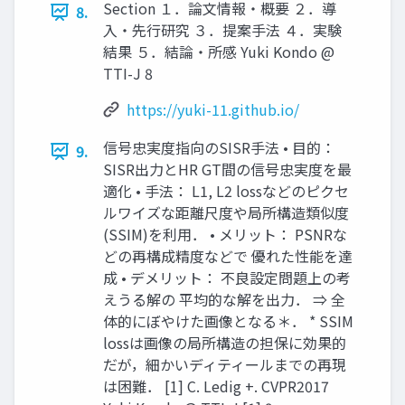
Section １．論文情報・概要 ２．導
8.
入・先行研究 ３．提案手法 ４．実験
結果 ５．結論・所感 Yuki Kondo @
TTI-J 8
https://yuki-11.github.io/
信号忠実度指向のSISR手法 • 目的：
9.
SISR出力とHR GT間の信号忠実度を最
適化 • 手法： L1, L2 lossなどのピクセ
ルワイズな距離尺度や局所構造類似度
(SSIM)を利用． • メリット： PSNRな
どの再構成精度などで 優れた性能を達
成 • デメリット： 不良設定問題上の考
えうる解の 平均的な解を出力． ⇒ 全
体的にぼやけた画像となる＊． * SSIM
lossは画像の局所構造の担保に効果的
だが，細かいディティールまでの再現
は困難． [1] C. Ledig +. CVPR2017