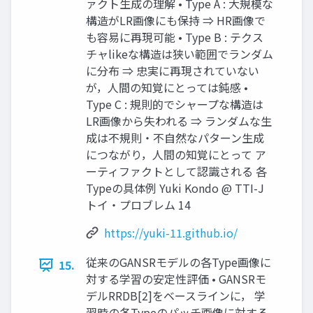
ァクト生成の理解 • Type A : 大規模な
構造がLR画像にも保持 ⇒ HR画像で
も容易に再現可能 • Type B : テクス
チャlikeな構造は狭い範囲でランダム
に分布 ⇒ 忠実に再現されていない
が，人間の知覚にとっては鈍感 •
Type C : 規則的でシャープな構造は
LR画像から失われる ⇒ ランダムな生
成は不規則・不自然なパターン生成
につながり，人間の知覚にとって ア
ーティファクトとして認識される 各
Typeの具体例 Yuki Kondo @ TTI-J
トイ・プロブレム 14
https://yuki-11.github.io/
従来のGANSRモデルの各Type画像に
15.
対する学習の安定性評価 • GANSRモ
デルRRDB[2]をベースラインに， 学
習時の各Typeのパッチ画像に対する