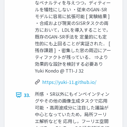
なペナルティを与えつつ，ディティー
ルを犠牲にしない ・従来のGAN-SR
モデルに容易に拡張可能 [ 実験結果 ]
・合成および現実のSISRタスクの両
方において，LDLを導入することで，
既存のGAN-SR手法を 定量的にも定
性的にも上回ることが実証された． [
残存課題 ] ・密集した窓の周辺にアー
ティファクトが残っている． ⇒より
効果的な設計を検討する必要あり
Yuki Kondo @ TTI-J 32
https://yuki-11.github.io/
所感 ・SR以外にもインペインティン
33.
グやその他の画像生成タスクで応用
可能 ・高周波成分に注目した議論が
中心となっていたため，局所フーリ
エ解析などを 応用し，フーリエ空間