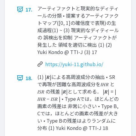
アーティファクトと現実的なディティ
17.
ールの分類 • 提案するアーティファク
トマップ([0, 1]の確信度で表現)の生
成過程(1) ~ (3) 現実的なディティール
の 誤検出を抑制 アーティファクトが
発生した 領域を適切に検出 (1) (2)
Yuki Kondo @ TTI-J (3) 17
https://yuki-11.github.io/
(1) |𝑹|による高周波成分の抽出 • SR
18.
で再現が困難な高周波成分を𝐼𝐻𝑅 と
𝐼𝑆𝑅 の残差 |𝑹|として求める． |𝑹| = |
𝐼𝐻𝑅 − 𝐼𝑆𝑅 | • Type Aでは，ほとんどの
画素の残差は 非常に小さい • Type B,
Cでは，ほとんどの画素の残差が大き
い • Type Bの残差はよりランダムに
分布 (1) Yuki Kondo @ TTI-J 18