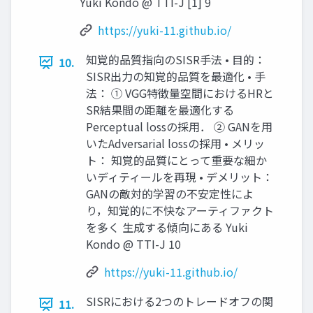
Yuki Kondo @ TTI-J [1] 9
https://yuki-11.github.io/
知覚的品質指向のSISR手法 • 目的：
10.
SISR出力の知覚的品質を最適化 • 手
法： ① VGG特徴量空間におけるHRと
SR結果間の距離を最適化する
Perceptual lossの採用． ② GANを用
いたAdversarial lossの採用 • メリッ
ト： 知覚的品質にとって重要な細か
いディティールを再現 • デメリット：
GANの敵対的学習の不安定性によ
り，知覚的に不快なアーティファクト
を多く 生成する傾向にある Yuki
Kondo @ TTI-J 10
https://yuki-11.github.io/
SISRにおける2つのトレードオフの関
11.