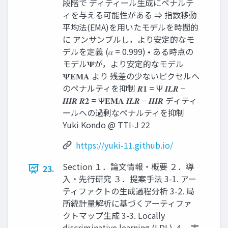
段階で ディティール生成にペナルテ
ィを与える可能性がある ⇒ 指数移動
平均法(EMA)を用いたモデルを時間的
に アンサンブルし，より安定的なモ
デルを定義 (𝛼 = 0.999) • ある時点の
モデル𝚿が，より安定的なモデル
𝚿𝐄𝐌𝐀 より 残差の少ないピクセルへ
のペナルティを抑制 𝑹𝟏 = Ψ 𝑰𝑳𝑹 −
𝑰𝑯𝑹 𝑹𝟐 = Ψ𝐄𝐌𝐀 𝑰𝑳𝑹 − 𝑰𝑯𝑹 ディティ
ールへの過剰なペナルティを抑制
Yuki Kondo @ TTI-J 22
https://yuki-11.github.io/
Section １．論文情報・概要 ２．導
23.
入・先行研究 ３．提案手法 3-1. アー
ティファクトの生成過程分析 3-2. 局
所統計量解析に基づくアーティファ
クトマップ生成 3-3. Locally
discriminative learning (LDL) ４．実