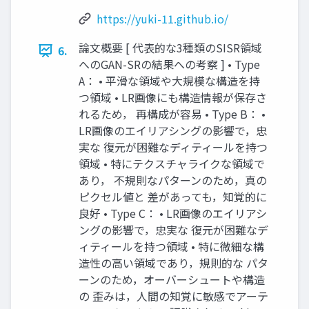
https://yuki-11.github.io/
論文概要 [ 代表的な3種類のSISR領域
6.
へのGAN-SRの結果への考察 ] • Type
A： • 平滑な領域や大規模な構造を持
つ領域 • LR画像にも構造情報が保存さ
れるため， 再構成が容易 • Type B： •
LR画像のエイリアシングの影響で，忠
実な 復元が困難なディティールを持つ
領域 • 特にテクスチャライクな領域で
あり， 不規則なパターンのため，真の
ピクセル値と 差があっても，知覚的に
良好 • Type C： • LR画像のエイリアシ
ングの影響で，忠実な 復元が困難なデ
ィティールを持つ領域 • 特に微細な構
造性の高い領域であり，規則的な パタ
ーンのため，オーバーシュートや構造
の 歪みは，人間の知覚に敏感でアーテ