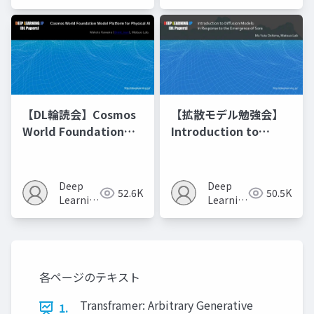
JP
JP
【DL輪読会】Cosmos
【拡散モデル勉強会】
World Foundation
Introduction to
Model Platform for
Diffusion Models
Physical AI
Deep
Deep
52.6K
50.5K
Learning
Learning
JP
JP
各ページのテキスト
Transframer: Arbitrary Generative
1.