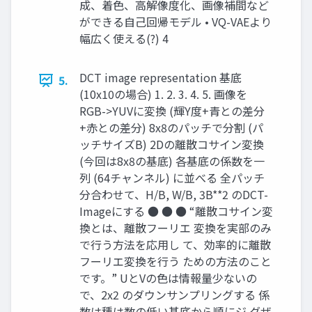
成、着色、高解像度化、画像補間など
ができる自己回帰モデル • VQ-VAEより
幅広く使える(?) 4
DCT image representation 基底
5.
(10x10の場合) 1. 2. 3. 4. 5. 画像を
RGB->YUVに変換 (輝Y度+青との差分
+赤との差分) 8x8のパッチで分割 (パ
ッチサイズB) 2Dの離散コサイン変換
(今回は8x8の基底) 各基底の係数を一
列 (64チャンネル) に並べる 全パッチ
分合わせて、H/B, W/B, 3B**2 のDCT-
Imageにする ● ● ● “離散コサイン変
換とは、離散フーリエ 変換を実部のみ
で行う方法を応用し て、効率的に離散
フーリエ変換を行う ための方法のこと
です。” UとVの色は情報量少ないの
で、2x2 のダウンサンプリングする 係
数は種は数の低い基底から順にジ グザ