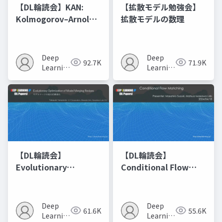
【DL輪読会】KAN:
【拡散モデル勉強会】
Kolmogorov–Arnold
拡散モデルの数理
Networks
Deep
Deep
92.7K
71.9K
Learning
Learning
JP
JP
【DL輪読会】
【DL輪読会】
Evolutionary
Conditional Flow
Optimization of
Matching
Model Merging
Recipes モデルマージ
Deep
Deep
61.6K
55.6K
の進化的最適化
Learning
Learning