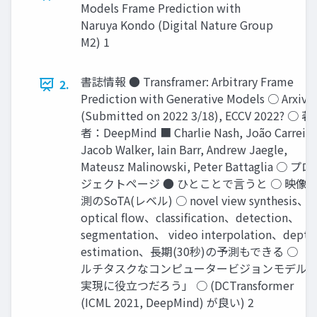
Models Frame Prediction with
Naruya Kondo (Digital Nature Group
M2) 1
書誌情報 ● Transframer: Arbitrary Frame
2.
Prediction with Generative Models ○ Arxiv
(Submitted on 2022 3/18), ECCV 2022? ○ 著
者：DeepMind ■ Charlie Nash, João Carreira
Jacob Walker, Iain Barr, Andrew Jaegle,
Mateusz Malinowski, Peter Battaglia ○ プロ
ジェクトページ ● ひとことで言うと ○ 映像
測のSoTA(レベル) ○ novel view synthesis、
optical flow、classification、detection、
segmentation、 video interpolation、depth
estimation、長期(30秒)の予測もできる ○ 「
ルチタスクなコンピュータービジョンモデル
実現に役立つだろう」 ○ (DCTransformer
(ICML 2021, DeepMind) が良い) 2