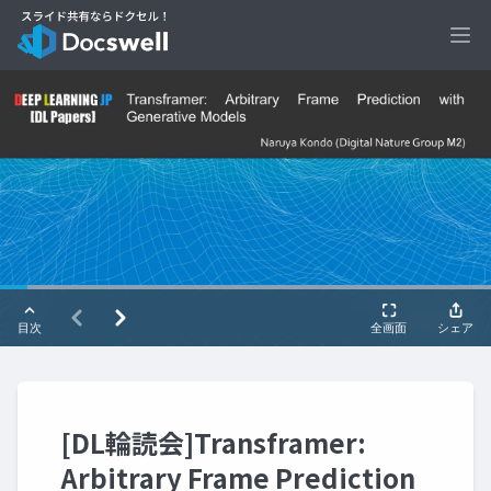
Ope
[DL輪読会]Transframer:
Arbitrary Frame Prediction