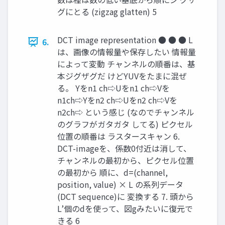
グにとる (zigzag glatten) 5
DCT image representation ● ● ● L
6.
は、画像の情報量や保存したい 情報量
によって変動 チャンネルの順番は、基
本ジグザグだ けどYUVをたまに混ぜ
る。 Yをn1 ch⇨Uをn1 ch⇨Vを
n1ch⇨Yをn2 ch⇨Uをn2 ch⇨Vを
n2ch⇨ という感じ (なのでチャンネル
のグラフがガタガタ してる) ピクセル
位置の順番は ラスタースキャン 6.
DCT-imageを、係数0付近は消して、
チャンネルの最初から、ピクセル位置
の最初から 順に、d=(channel,
position, value) × L の系列データ
(DCT sequence)に 変換する 7. 頭から
L’個のdを使って、図gみたいに復元で
きる 6