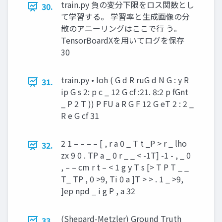
train.py 負の変分下限をロス関数とし
30.
て学習する。 学習率と生成画像の分
散のアニーリングはここで行 う。
TensorBoardXを用いてログを保存
30
train.py • loh ( G d R ruG d N G : y R
31.
ip G s 2: p c _ 12 G cf :21. 8:2 p fGnt
_ P 2 T )) P FU a R G F 12 G eT 2 : 2 _
R e G cf 31
2 1 – – – – [ , r a 0 _ T t _P > r _ lho
32.
zx 9 0 . TP a _ 0 r _ _ < -1T] -1 - , _ 0
, – – cm r t – < 1 g y T s [> T P T _ _
T_ TP , 0 >9, Ti 0 a ]T > > . 1 _ >9,
]ep npd _ i g P , a 32
(Shepard-Metzler) Ground Truth
33.