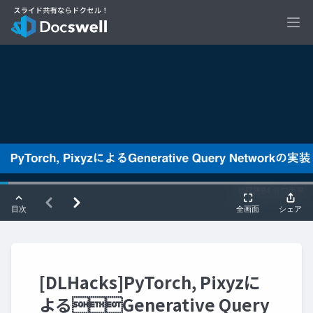
Ope
[DLHacks]PyTorch, Pixyzに
よるGenerative Query