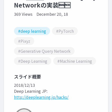
Networkの実装
369 Views
December 20, 18
#deep learning
#PyTorch
#Pixyz
#Generative Query Network
#Deep Learning
#Machine Learning
スライド概要
2018/12/13
Deep Learning JP:
http://deeplearning.jp/hacks/