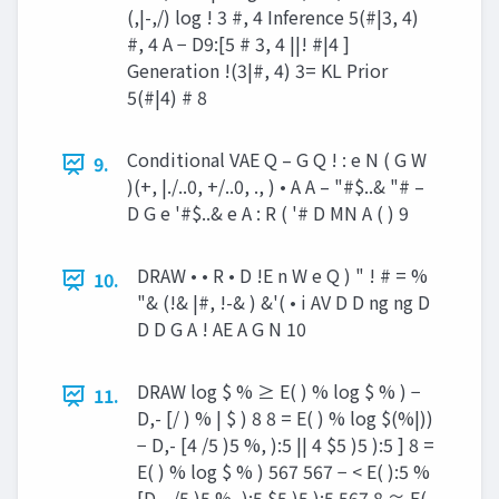
(,|-,/) log ! 3 #, 4 Inference 5(#|3, 4)
#, 4 A − D9:[5 # 3, 4 ||! #|4 ]
Generation !(3|#, 4) 3= KL Prior
5(#|4) # 8
Conditional VAE Q – G Q ! : e N ( G W
9.
)(+, |./..0, +/..0, ., ) • A A – "#$..& "# –
D G e '#$..& e A : R ( '# D MN A ( ) 9
DRAW • • R • D !E n W e Q ) " ! # = %
10.
"& (!& |#, !-& ) &'( • i AV D D ng ng D
D D G A ! AE A G N 10
DRAW log $ % ≥ E( ) % log $ % ) −
11.
D,- [/ ) % | $ ) 8 8 = E( ) % log $(%|))
− D,- [4 /5 )5 %, ):5 || 4 $5 )5 ):5 ] 8 =
E( ) % log $ % ) 567 567 − < E( ):5 %
[D,- /5 )5 %, ):5 $5 )5 ):5 567 8 ≅ E(