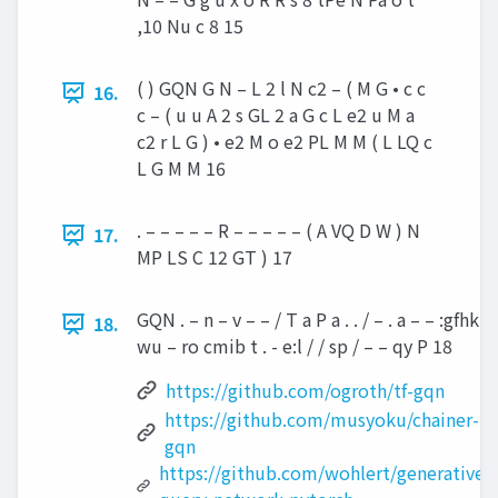
,10 Nu c 8 15
( ) GQN G N – L 2 l N c2 – ( M G • c c
16.
c – ( u u A 2 s GL 2 a G c L e2 u M a
c2 r L G ) • e2 M o e2 PL M M ( L LQ c
L G M M 16
. – – – – – R – – – – – ( A VQ D W ) N
17.
MP LS C 12 GT ) 17
GQN . – n – v – – / T a P a . . / – . a – – :gfhk
18.
wu – ro cmib t . - e:l / / sp / – – qy P 18
https://github.com/ogroth/tf-gqn
https://github.com/musyoku/chainer-
gqn
https://github.com/wohlert/generative-