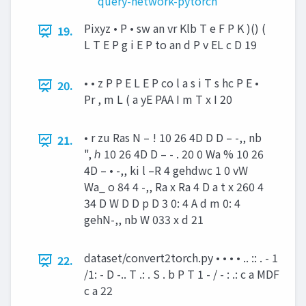
query-network-pytorch
Pixyz • P • sw an vr Klb T e F P K )() (
19.
L T E P g i E P to an d P v EL c D 19
• • z P P E L E P co l a s i T s hc P E •
20.
Pr , m L ( a yE PAA I m T x I 20
• r zu Ras N – ! 10 26 4D D D – -,, nb
21.
", ℎ 10 26 4D D – - . 20 0 Wa % 10 26
4D – • -,, ki l –R 4 gehdwc 1 0 vW
Wa_ o 84 4 -,, Ra x Ra 4 D a t x 260 4
34 D W D D p D 3 0: 4 A d m 0: 4
gehN-,, nb W 033 x d 21
dataset/convert2torch.py • • • • .. :: . - 1
22.
/1: - D -.. T .: . S . b P T 1 - / - : .: c a MDF
c a 22