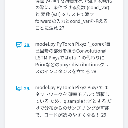
偏差 (scale) を辞書形式で返す 初期化
の際に、条件づける変数 (cond_var)
と 変数 (var) をリストで渡す。
forwardの入力とcond_varを揃える
ことに注意 27
model.py PyTorch Pixyz *_coreが自
28.
己回帰の部分を担うConvolutional
LSTM Pixyzではeta_* の代わりに
Priorなどのpixyz.distributionsクラ
スのインスタンスを立てる 28
model.py PyTorch Pixyz Pixyzでは
29.
ネットワークを 確率モデルで隠蔽し
ている ため、q.sampleなどとする だ
けで分布からのサンプリ ングが可能
で、コードが読 みやすくなる！ 29