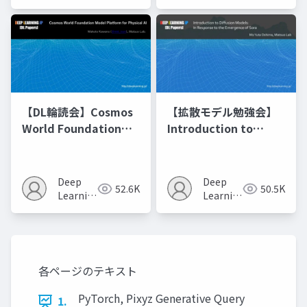
JP
JP
【DL輪読会】Cosmos
【拡散モデル勉強会】
World Foundation
Introduction to
Model Platform for
Diffusion Models
Physical AI
Deep
Deep
52.6K
50.5K
Learning
Learning
JP
JP
各ページのテキスト
PyTorch, Pixyz Generative Query
1.