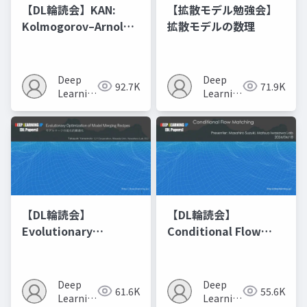
【DL輪読会】KAN:
【拡散モデル勉強会】
Kolmogorov–Arnold
拡散モデルの数理
Networks
Deep
Deep
92.7K
71.9K
Learning
Learning
JP
JP
【DL輪読会】
【DL輪読会】
Evolutionary
Conditional Flow
Optimization of
Matching
Model Merging
Recipes モデルマージ
Deep
Deep
61.6K
55.6K
の進化的最適化
Learning
Learning