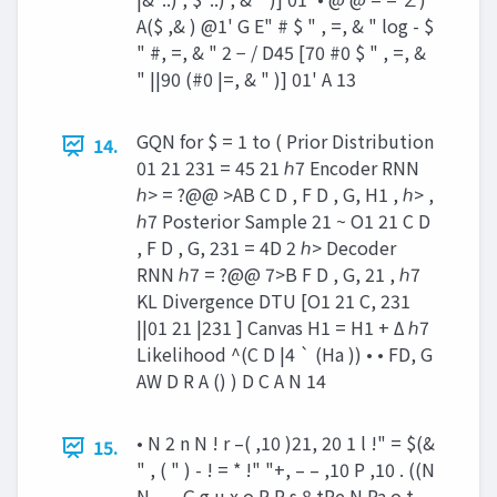
A($ ,& ) @1' G E" # $ " , =, & " log - $
" #, =, & " 2 − / D45 [70 #0 $ " , =, &
" ||90 (#0 |=, & " )] 01' A 13
GQN for $ = 1 to ( Prior Distribution
14.
01 21 231 = 45 21 ℎ7 Encoder RNN
ℎ> = ?@@ >AB C D , F D , G, H1 , ℎ> ,
ℎ7 Posterior Sample 21 ~ O1 21 C D
, F D , G, 231 = 4D 2 ℎ> Decoder
RNN ℎ7 = ?@@ 7>B F D , G, 21 , ℎ7
KL Divergence DTU [O1 21 C, 231
||01 21 |231 ] Canvas H1 = H1 + Δ ℎ7
Likelihood ^(C D |4 ` (Ha )) • • FD, G
AW D R A () ) D C A N 14
• N 2 n N ! r –( ,10 )21, 20 1 l !" = $(&
15.
" , ( " ) - ! = * !" "+, – – ,10 P ,10 . ((N
N – – G g u x o R R s 8 tPe N Pa o t