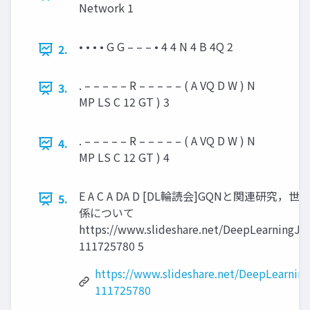
Network 1
• • • • G G – – – • 4 4 N 4 B 4Q 2
2.
. – – – – – R – – – – – ( A VQ D W ) N
3.
MP LS C 12 GT ) 3
. – – – – – R – – – – – ( A VQ D W ) N
4.
MP LS C 12 GT ) 4
E A C A DA D [DL輪読会]GQNと関連研究
5.
係について
https://www.slideshare.net/DeepLearningJP
111725780 5
https://www.slideshare.net/DeepLearnin
111725780