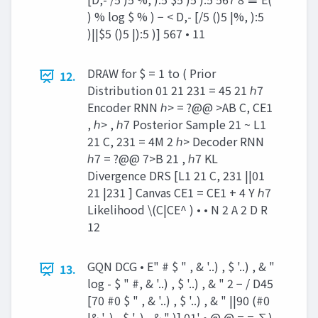
) % log $ % ) − < D,- [/5 ()5 |%, ):5
)||$5 ()5 |):5 )] 567 • 11
DRAW for $ = 1 to ( Prior
12.
Distribution 01 21 231 = 45 21 ℎ7
Encoder RNN ℎ> = ?@@ >AB C, CE1
, ℎ> , ℎ7 Posterior Sample 21 ~ L1
21 C, 231 = 4M 2 ℎ> Decoder RNN
ℎ7 = ?@@ 7>B 21 , ℎ7 KL
Divergence DRS [L1 21 C, 231 ||01
21 |231 ] Canvas CE1 = CE1 + 4 Y ℎ7
Likelihood \(C|CE^ ) • • N 2 A 2 D R
12
GQN DCG • E" # $ " , & '..) , $ '..) , & "
13.
log - $ " #, & '..) , $ '..) , & " 2 − / D45
[70 #0 $ " , & '..) , $ '..) , & " ||90 (#0
|& '..) , $ '..) , & " )] 01' • @ @ = = ∑)