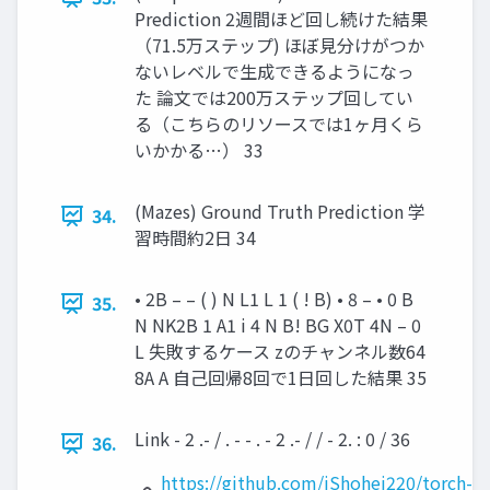
Prediction 2週間ほど回し続けた結果
（71.5万ステップ) ほぼ見分けがつか
ないレベルで生成できるようになっ
た 論文では200万ステップ回してい
る（こちらのリソースでは1ヶ月くら
いかかる…） 33
(Mazes) Ground Truth Prediction 学
34.
習時間約2日 34
• 2B – – ( ) N L1 L 1 ( ! B) • 8 – • 0 B
35.
N NK2B 1 A1 i 4 N B! BG X0T 4N – 0
L 失敗するケース zのチャンネル数64
8A A 自己回帰8回で1日回した結果 35
Link - 2 .- / . - - . - 2 .- / / - 2. : 0 / 36
36.
https://github.com/iShohei220/torch-