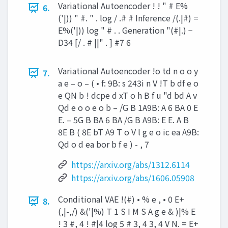
Variational Autoencoder ! ! " # E%
6.
('|)) " #. " . log / .# # Inference /(.|#) =
E%('|)) log " # . . Generation "(#|.) −
D34 [/ . # ||" . ] #7 6
Variational Autoencoder !o td n o o y
7.
a e – o – ( • f: 9B: s 243i n V !T b df e o
e QN b ! dcpe d xT o h B f u "d bd A v
Qd e o o e o b – /G B 1A9B: A 6 BA 0 E
E. – 5G B BA 6 BA /G B A9B: E E. A B
8E B ( 8E bT A9 T o V l g e o ic ea A9B:
Qd o d ea bor b f e ) - , 7
https://arxiv.org/abs/1312.6114
https://arxiv.org/abs/1606.05908
Conditional VAE !(#) • % e , • 0 E+
8.
(,|-,/) &('|%) T 1 S I M S A g e & )|% E
! 3 #, 4 ! #|4 log 5 # 3, 4 3, 4 V N. = E+