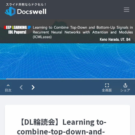
Ope
【DL輪読会】Learning to-
combine-top-down-and-