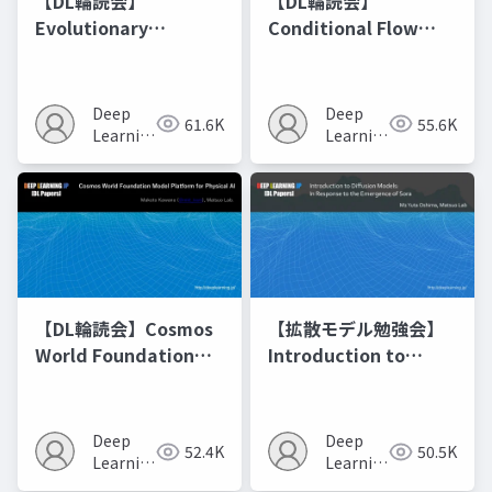
【DL輪読会】
【DL輪読会】
Evolutionary
Conditional Flow
Optimization of
Matching
Model Merging
Recipes モデルマージ
Deep
Deep
61.6K
55.6K
の進化的最適化
Learning
Learning
JP
JP
【DL輪読会】Cosmos
【拡散モデル勉強会】
World Foundation
Introduction to
Model Platform for
Diffusion Models
Physical AI
Deep
Deep
52.4K
50.5K
Learning
Learning
JP
JP