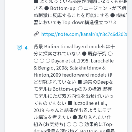
■ よく知っている部屋が暗闇になっても把握
きる ● Bottom-up: ○ エージェントが予期せ
ぬ刺激に反応することを可能にする ● 機械学
習においてもTop-down構造役立つ?? 3
https://note.com/kanair/n/n3c7c6d20288
背景 Bidirectional layerd modelsは十
4.
分に探索されていない ● 既存研究 ○
○ ○ ○ Dayan et al.,1995; Larochelle
& Bengio, 2008; Salakhutdinov &
Hinton,2009 feedforward models ほ
ど研究されていない ■ 通常のDeepな
モデルはBottom-upのみの構造 既存
モデルにただ双方向性を出せばいいっ
てものでもない ■ Iuzzoline et al.,
2019 ちゃんと結果が出るようにモデ
ル構造を考えたい ● 取り入れたい仕
組み(お気持ち) ○ ○ ○ 効果的にTop-
down信号を選び抜く Bottom-up信号