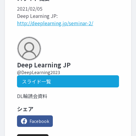
2021/02/05
Deep Learning JP:
http://deeplearning.jp/seminar-2/
Deep Learning JP
@DeepLearning2023
スライド一覧
DL輪読会資料
シェア
Facebook