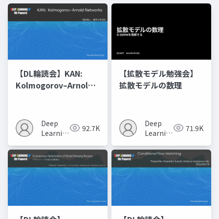
【DL輪読会】KAN:
【拡散モデル勉強会】
Kolmogorov–Arnold
拡散モデルの数理
Networks
Deep
Deep
92.7K
71.9K
Learning
Learning
JP
JP