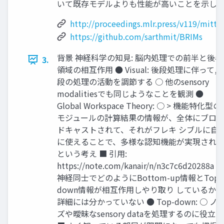
いて既存モデルよりも性能が高いことを示した.
http://proceedings.mlr.press/v119/mitta
https://github.com/sarthmit/BRIMs
背景 神経科学の知見: 脳内処理での前半と後半
3.
領域の相互作用 ● Visual: 後段処理に伴って, 
段の処理の活動を調節する ○ 他のsensory
modalitiesでも同じようなことを観測 ●
Global Workspace Theory: ○ > 機能特化型の
モジュールの計算結果の情報が、全体にブロ
ドキャストされて、それがフレキ シブルに自
に使えることで、多様な認知機能が実現され
という考え ■ 引用:
https://note.com/kanair/n/n3c7c6d20288a ●
神経同士でどのようにBottom-up情報とTop-
down情報が相互作用しやり取り しているかは
詳細には分かっていない ● Top-down: ○ ノ
ズや曖昧なsensory dataを処理するのに役立つ