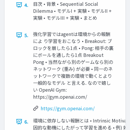
目次 • 背景 • Sequential Social
4.
Dilemma • モデルI + 実験 • モデルII +
実験 • モデルIII + 実験 • まとめ
強化学習ではagentは環境からの報酬
5.
によ り学習をおこなう • Breakout: ブ
ロックを崩したら1点 • Pong: 相手の裏
にボールを通したら1点 Breakout
Pong • 当然ながら別のゲームなら別の
ネットワーク (重み) が必要 • 同一のネ
ットワークで複数の環境で動くとより
一般的なモデル と言える. なので嬉し
い OpenAI Gym:
https://gym.openai.com/
https://gym.openai.com/
環境に依存しない報酬とは • Intrinsic Motivati
6.
因的な動機にしたがって学習を進める • 例) 好奇