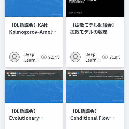
【DL輪読会】KAN:
【拡散モデル勉強会】
Kolmogorov–Arnold
拡散モデルの数理
Networks
Deep
Deep
92.7K
71.9K
Learning
Learning
JP
JP
【DL輪読会】
【DL輪読会】
Evolutionary
Conditional Flow
Optimization of
Matching