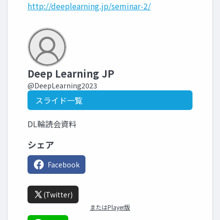
http://deeplearning.jp/seminar-2/
Deep Learning JP
@DeepLearning2023
スライド一覧
DL輪読会資料
シェア
Facebook
(Twitter)
またはPlayer版