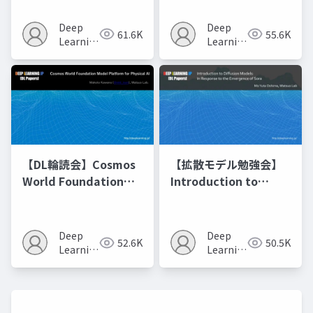
Model Merging
Recipes モデルマージ
Deep
Deep
61.6K
55.6K
の進化的最適化
Learning
Learning
JP
JP
【DL輪読会】Cosmos
【拡散モデル勉強会】
World Foundation
Introduction to
Model Platform for
Diffusion Models
Physical AI
Deep
Deep
52.6K
50.5K
Learning
Learning
JP
JP