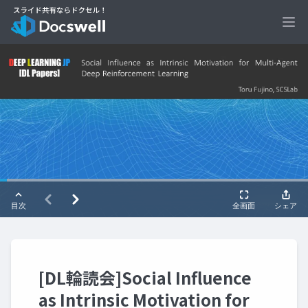
Ope
[DL輪読会]Social Influence
as Intrinsic Motivation for