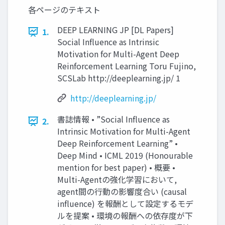
各ページのテキスト
DEEP LEARNING JP [DL Papers]
1.
Social Influence as Intrinsic
Motivation for Multi-Agent Deep
Reinforcement Learning Toru Fujino,
SCSLab http://deeplearning.jp/ 1
http://deeplearning.jp/
書誌情報 • ”Social Influence as
2.
Intrinsic Motivation for Multi-Agent
Deep Reinforcement Learning” •
Deep Mind • ICML 2019 (Honourable
mention for best paper) • 概要 •
Multi-Agentの強化学習において,
agent間の行動の影響度合い (causal
influence) を報酬として設定するモデ
ルを提案 • 環境の報酬への依存度が下