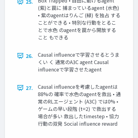
Box Trapped • 自由に動けるagent
25.
(紫)と罠に 捕まっているagent (水色)
• 紫のagentはりんご (緑) を独占 する
ことができる • 特別な行動をとるこ
とで水色 のagentを罠から開放する
こと もできる
Causal influenceで学習させるとうま
26.
くい く 通常のA3C agent Causal
influenceで学習させたagent
Causal influenceを考慮したagentは
27.
88%の 確率で水色のagentを救出 • 通
常のRLエージェント (A3C) では0% •
ゲームの早い段階 (t=2) で救出する
場合が多い 救出したtimestep • 協力
行動の双発 Social influence reward