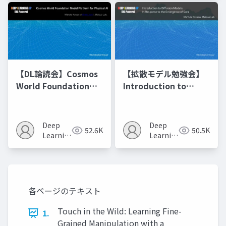
【DL輪読会】Cosmos
【拡散モデル勉強会】
World Foundation
Introduction to
Model Platform for
Diffusion Models
Physical AI
Deep
Deep
52.6K
50.5K
Learning
Learning
JP
JP
各ページのテキスト
Touch in the Wild: Learning Fine-
1.
Grained Manipulation with a