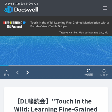
Ope
【DL輪読会】"Touch in the
Wild: Learning Fine-Grained