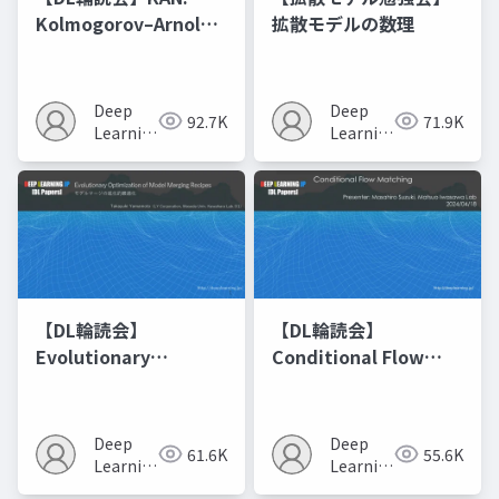
Kolmogorov–Arnold
拡散モデルの数理
Networks
Deep
Deep
92.7K
71.9K
Learning
Learning
JP
JP
【DL輪読会】
【DL輪読会】
Evolutionary
Conditional Flow
Optimization of
Matching
Model Merging
Recipes モデルマージ
Deep
Deep
61.6K
55.6K
の進化的最適化
Learning
Learning
JP
JP