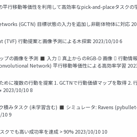
N) FCNの平行移動等価性を利用して高効率なpick-and-placeタスクの学
ter Networks (GCTN) 目標状態の入力を追加し非剛体物体に対応 2023
resight (TVF) 行動提案と画像予測による木探索 2023/10/10 6
像を予測 ◼ 入力  真上からのRGB-D 画像  行動情報 (Pick
onvolutional Network) 平行移動等価性による高効率学習 2023/
に複数の行動を提案 1. GCTNで行動価値マップを取得 2. 行動
3/10/10 8
みタスク (未学習含む) ◼ シミュレータ: Ravens (pybul
10 9
高い成功率を達成 > 90% 2023/10/10 10