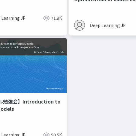
Recipes モデルマージの
 Learning JP
71.9K
Deep Learning JP
強会】Introduction to
Models
 Learning JP
50.5K