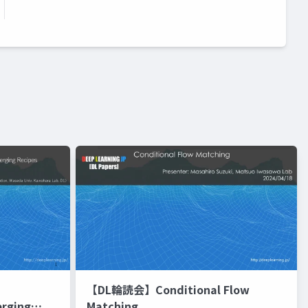
【DL輪読会】Conditional Flow
erging
Matching