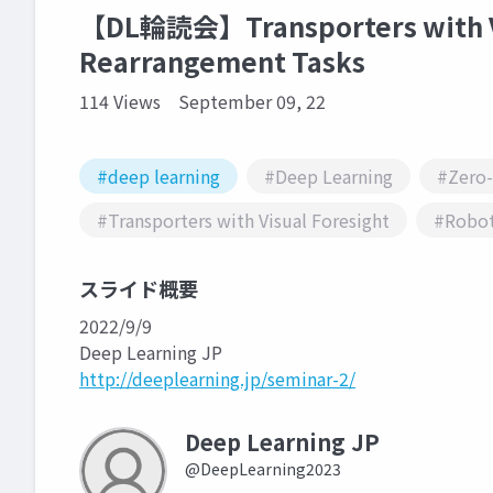
【DL輪読会】Transporters with Vis
Rearrangement Tasks
114 Views
September 09, 22
#deep learning
#Deep Learning
#Zero-
#Transporters with Visual Foresight
#Robot
スライド概要
2022/9/9
Deep Learning JP
http://deeplearning.jp/seminar-2/
Deep Learning JP
@DeepLearning2023