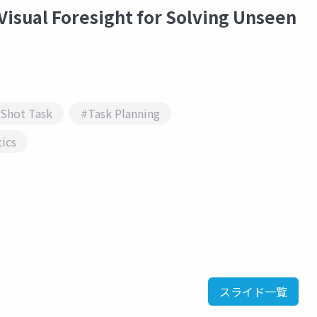
ual Foresight for Solving Unseen
Shot Task
#Task Planning
ics
スライド一覧