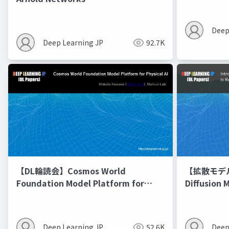
Deep
Deep Learning JP
92.7K
【DL輪読会】Cosmos World
【拡散モデル勉
Foundation Model Platform for
Diffusion 
Physical AI
Deep Learning JP
52.6K
Deep