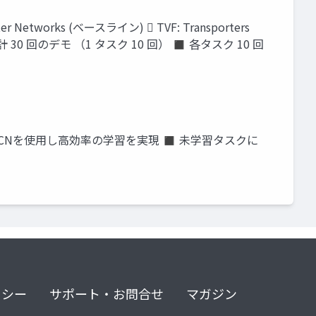
etworks (ベースライン)  TVF: Transporters
計 30 回のデモ （1 タスク 10 回） ◼ 各タスク 10 回
CNを使用し高効率の学習を実現 ◼ 未学習タスクに
リシー
サポート・お問合せ
マガジン