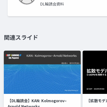
DL輪読会資料
関連スライド
【DL輪読会】KAN: Kolmogorov–
【拡散モデ
Arnold Networks