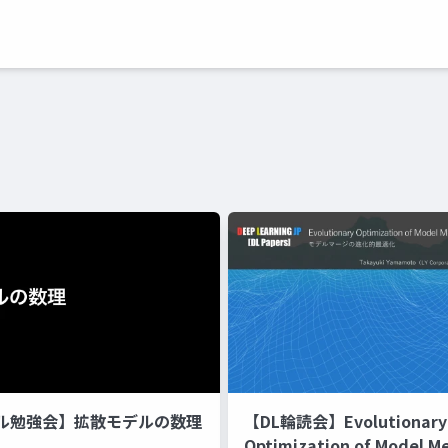
ル勉強会】拡散モデルの数理
【DL輪読会】Evolutionary
Optimization of Model M