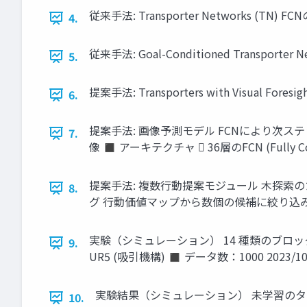
従来手法: Transporter Networks (T
4.
従来手法: Goal-Conditioned Transpor
5.
提案手法: Transporters with Visual Fo
6.
提案手法: 画像予測モデル FCNにより次ステップの画
7.
像 ◼ アーキテクチャ  36層のFCN (Fully C
提案手法: 複数行動提案モジュール 木探索のため
8.
グ 行動価値マップから数個の候補に絞り込み 202
実験（シミュレーション） 14 種類のブロック積
9.
UR5 (吸引機構) ◼ データ数：1000 2023/10/
実験結果（シミュレーション） 未学習のタスクでも
10.