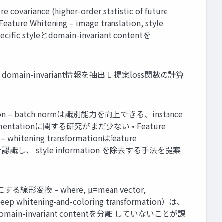
riance (higher-order statistic of future
hitening – image translation, style
fic styleとdomain-invariant contentを
ecificとdomain-invariant情報を抽出  提案loss関数の計算
gmentation – batch normは識別能力を向上できる、instance
mentationに関する研究がまだ少ない • Feature
– whitening transformationはfeature
 styleを認識し、 style information を除去する手法を提案
0にする線形変換 – where, µ=mean vector,
whitening-and-coloring transformation）は、
domain-invariant contentを分離 していないことが課