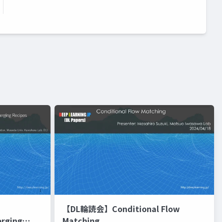
【DL輪読会】Conditional Flow
erging
Matching