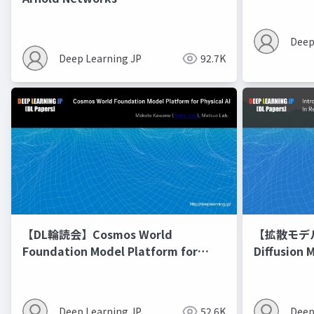
Deep
Deep Learning JP
92.7K
【DL輪読会】Cosmos World
【拡散モデル勉
Foundation Model Platform for
Diffusion 
Physical AI
Deep Learning JP
52.6K
Deep