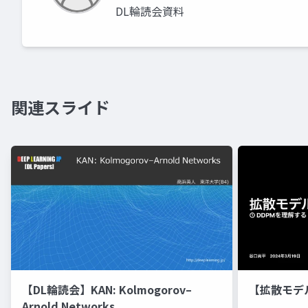
DL輪読会資料
関連スライド
【DL輪読会】KAN: Kolmogorov–
【拡散モデ
Arnold Networks