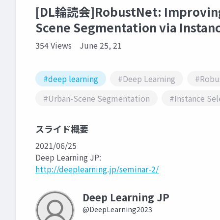
[DL輪読会]RobustNet: Improving 
Scene Segmentation via Instan
354 Views
June 25, 21
#deep learning
#Deep Learning
#Robu
#Urban-Scene Segmentation
#Instance Sel
スライド概要
2021/06/25
Deep Learning JP:
http://deeplearning.jp/seminar-2/
Deep Learning JP
@DeepLearning2023