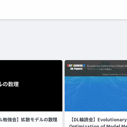
ル勉強会】拡散モデルの数理
【DL輪読会】Evolutionary
Optimization of Model M