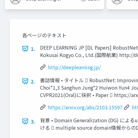
各ページのテキスト
DEEP LEARNING JP [DL Papers] RobustNet: 
1.
Kokusai Kogyo Co., Ltd.(国際航業) http://de
http://deeplearning.jp/
書誌情報 • タイトル  RobustNet: Improving Do
2.
Choi*1,3 Sanghun Jung*2 Huiwon Yun4 Joa
CVPR2021(Oral)に採択 • Paper  https://arx
https://arxiv.org/abs/2103.15597
ht
背景 • Domain Generalization (DG)
3.
ける  multiple source domain情報からの