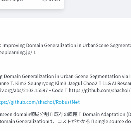
Improving Domain Generalization in UrbanScene Segmentati
eplearning.jp/ 1
main Generalization in Urban-Scene Segmentation via In
nne T. Kim3 Seungryong Kim3 Jaegul Choo2  1LG AI Researc
iv.org/abs/2103.15597 • Code  https://github.com/shachoi
tps://github.com/shachoi/RobustNet
 によるunseen domain領域分割  既存の課題  Domain Adaptat
Domain Generalizationは、コストがかかる  single source