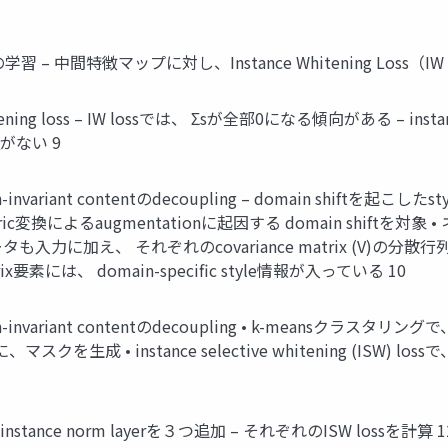
tureの学習 – 中間特徴マップに対し、Instance Whitening Loss（I
hitening loss – IW lossでは、 Σsが全部0になる傾向がある – insta
がない 9
in-invariant contentのdecoupling – domain shiftを起
hotometric変換によるaugmentationに起因する domain shift
edデータも入力に加え、 それぞれのcovariance matrix (V)の分散行
x要素には、 domain-specific style情報が入っている 10
main-invariant contentのdecoupling • k-meansクラ
• instance selective whitening (ISW) lossで、 
tance norm layerを３つ追加 – それぞれのISW lossを計算 1