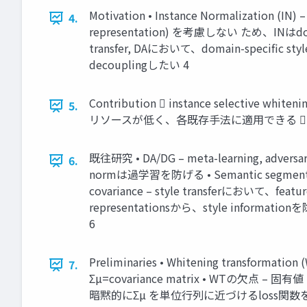
Motivation • Instance Normalization (
4.
representation) を考慮しない ため、INはdoma
transfer, DAにおいて、domain-specific st
decouplingしたい 4
Contribution  instance selective w
5.
リソースが低く、各既存手法に適用できる  urban
既往研究 • DA/DG – meta-learning, advers
6.
normは過学習を防げる • Semantic segm
covariance – style transferにおいて、featur
representationsから、style informatio
6
Preliminaries • Whitening transfor
7.
Σµ=covariance matrix • WTの欠点 – 固有
暗黙的にΣµ を単位行列に近づけるloss関数を提案 – f