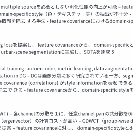
IN) – multiple sourceを必要としない汎化性能の向上が可能 – feature cova
in-specific style（色・テキスチャー等）の抽出が不十分 • Feature W
yle情報を除去 する手法 • feature covarianceにおけるdomain-speci
hitening lossを提案し、 feature covarianceから、 domain-sp
-scene segmentationに実験し、SOTAを達成 5
arial training, autoencoder, metric learning, data au
entation in DG – DGは画像分類に多く研究されている一方、seg
e covariance (correlations) がstyle informationを表現 できる 
nを除去で きる • feature covarianceから、domain-specific
mation (WT) – 各channelの分散を１に、任意channel pairの共分散を
値（eigenvector）の計算コストが高い – GDWCT（group-wise deep 
eature covarianceに対し、 domain-specific styleと