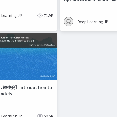
Recipes モデルマージの
 Learning JP
71.9K
Deep Learning JP
強会】Introduction to
Models
 Learning JP
50.5K