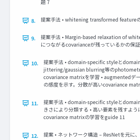
題 7
提案手法 • whitening transformed fea
8.
提案手法 • Margin-based relaxation of w
9.
につながるcovarianceが残っているかの保証
提案手法 • domain-specific styleとdoma
10.
jittering/gaussian blurring等のp
covariance matrixを学習 • augment
の感度を示す。分散が高いcovariance matri
提案手法 • domain-specific styleとdo
11.
きさにより分類する • 高い要素を残すように、マスクを生成 
covariance matrixの学習をguide 11
提案 • ネットワーク構造 – ResNetを元に、ins
12.