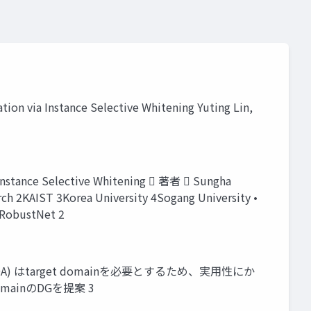
on via Instance Selective Whitening Yuting Lin,
stance Selective Whitening  著者  Sungha
h 2KAIST 3Korea University 4Sogang University •
/RobustNet 2
ion (DA) はtarget domainを必要とするため、実用性にか
 domainのDGを提案 3