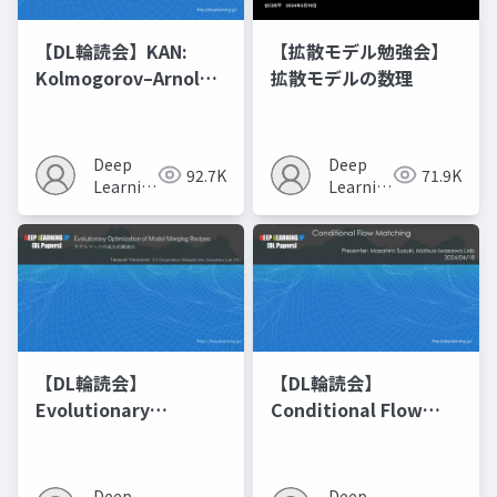
【DL輪読会】KAN:
【拡散モデル勉強会】
Kolmogorov–Arnold
拡散モデルの数理
Networks
Deep
Deep
92.7K
71.9K
Learning
Learning
JP
JP
【DL輪読会】
【DL輪読会】
Evolutionary
Conditional Flow
Optimization of
Matching
Model Merging
Recipes モデルマージ
Deep
Deep