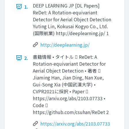
DEEP LEARNING JP [DL Papers]
1.
ReDet: A Rotation-equivariant
Detector for Aerial Object Detection
Yuting Lin, Kokusai Kogyo Co., Ltd.
(国際航業) http://deeplearning.jp/ 1
http://deeplearning.jp/
書籍情報 • タイトル  ReDet: A
2.
Rotation-equivariant Detector for
Aerial Object Detection • 著者 
Jiaming Han, Jian Ding, Nan Xue,
Gui-Song Xia (中国武漢大学) •
CVPR2021に採択 • Paper 
https://arxiv.org/abs/2103.07733 •
Code 
https://github.com/csuhan/ReDet 2
https://arxiv.org/abs/2103.07733