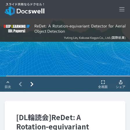
Ope
[DL輪読会]ReDet: A
Rotation-equivariant