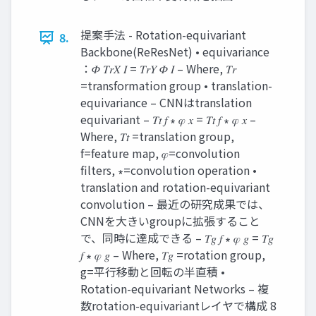
提案手法 - Rotation-equivariant
8.
Backbone(ReResNet) • equivariance
：𝛷 𝑇𝑟𝑋 𝐼 = 𝑇𝑟𝑌 𝛷 𝐼 – Where, 𝑇𝑟
=transformation group • translation-
equivariance – CNNはtranslation
equivariant – 𝑇𝑡 𝑓 ∗ 𝜑 𝑥 = 𝑇𝑡 𝑓 ∗ 𝜑 𝑥 –
Where, 𝑇𝑡 =translation group,
f=feature map, 𝜑=convolution
filters, ∗=convolution operation •
translation and rotation-equivariant
convolution – 最近の研究成果では、
CNNを大きいgroupに拡張すること
で、同時に達成できる – 𝑇𝑔 𝑓 ∗ 𝜑 𝑔 = 𝑇𝑔
𝑓 ∗ 𝜑 𝑔 – Where, 𝑇𝑔 =rotation group,
g=平行移動と回転の半直積 •
Rotation-equivariant Networks – 複
数rotation-equivariantレイヤで構成 8