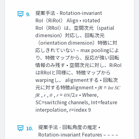
提案手法 - Rotation-invariant
9.
RoI（RiRoI） Align • rotated
RoI（RRoI）は、空間次元（spatial
dimension）対応し、回転次元
（orientation dimension）特徴に対
応しきれていない – max poolingによ
り、特徴マップから、反応が強い回転
情報のみ残す • 空間次元に対し、RiRoI
はRRoIと同様に、特徴マップから
warpingし、 alignmentする • 回転次
元に対する特徴alignment • 𝑓𝑅 = 𝐼𝑛𝑡 𝑆𝐶
𝑓𝑅 , 𝑟 , 𝜃 , 𝑟 = 𝜃𝑁/2𝜋 • Where,
SC=switching channels, Int=feature
interpolation, r=index 9
提案手法 - 回転角度の推定 •
10.
Rotation-invariant Features – – – –