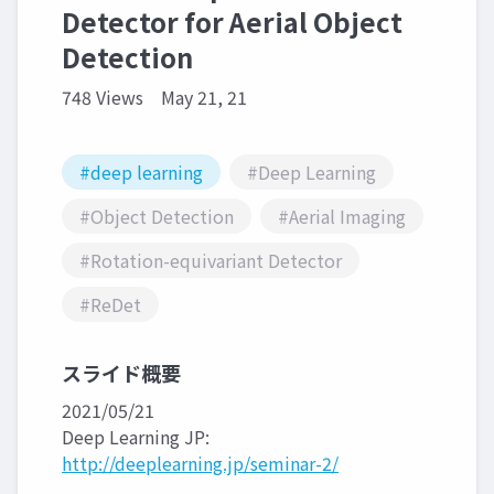
Detector for Aerial Object
Detection
748 Views
May 21, 21
#deep learning
#Deep Learning
#Object Detection
#Aerial Imaging
#Rotation-equivariant Detector
#ReDet
スライド概要
2021/05/21
Deep Learning JP:
http://deeplearning.jp/seminar-2/