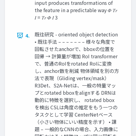
input produces transformations of
the feature in a predictable way 𝛷 𝑇𝑟
𝐼 = 𝑇𝑟 𝛷 𝐼 3
既往研究 - oriented object detection
4.
• 既往手法 – – – – – – – 様々な角度で
回転させたanchorで、bboxの位置を
回帰 → 計算量が増加 RoI transformer
で、普通のRoIをrotated RoIに変換
し、anchor数を削減 物体領域を別の方
法で表現（Gliding vertex/mask）
R3Det、S2A-Netは、一般の特量マッ
プとrotated bboxをalignする DRNは
動的に特徴を選択し、 rotated bbox
を検出 CSLは角度の推定をもう一つの
タスクとして学習 CenterNetベース
（小さい物体にいい精度を示す） • 課
題 – 一般的なCNNの場合、入力画像に