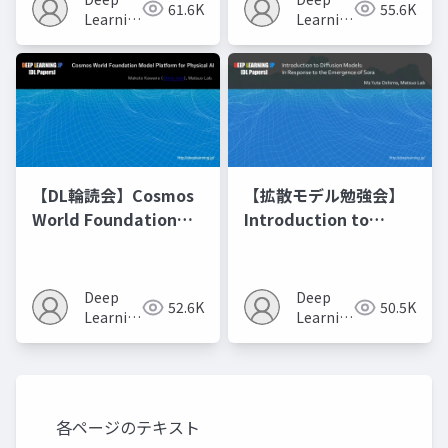
61.6K
55.6K
の進化的最適化
Learning
Learning
JP
JP
【DL輪読会】Cosmos
【拡散モデル勉強会】
World Foundation
Introduction to
Model Platform for
Diffusion Models
Physical AI
Deep
Deep
52.6K
50.5K
Learning
Learning
JP
JP
各ページのテキスト