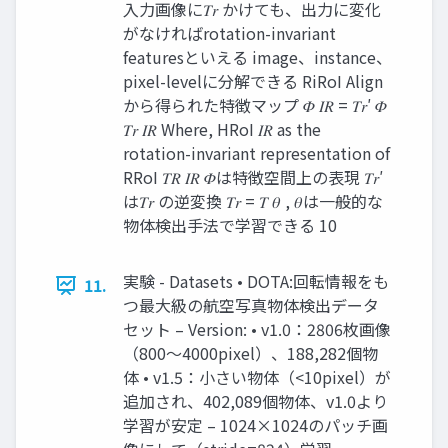
入力画像に𝑇𝑟 かけても、出力に変化
がなければrotation-invariant
featuresといえる image、instance、
pixel-levelに分解できる RiRoI Align
から得られた特徴マップ 𝛷 𝐼𝑅 = 𝑇𝑟′ 𝛷
𝑇𝑟 𝐼𝑅 Where, HRoI 𝐼𝑅 as the
rotation-invariant representation of
RRoI 𝑇𝑅 𝐼𝑅 𝛷は特徴空間上の表現 𝑇𝑟′
は𝑇𝑟 の逆変換 𝑇𝑟 = 𝑇 𝜃 , 𝜃は一般的な
物体検出手法で学習できる 10
実験 - Datasets • DOTA:回転情報をも
11.
つ最大級の航空写真物体検出データ
セット – Version: • v1.0：2806枚画像
（800～4000pixel）、188,282個物
体 • v1.5：小さい物体（<10pixel）が
追加され、402,089個物体、v1.0より
学習が安定 – 1024×1024のパッチ画