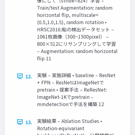
像にして（stride=824）学習 –
Train/test Augmentation: random
horizontal flip, multiscale=
(0.5,1.0,1.5), random rotation •
HRSC2016:船の検出データセット –
1061枚画像（300~1500pixel） –
800×512にリサンプリングして学習
– Augmentation: random horizontal
flip 11
実験 – 実施詳細 • baseline – ResNet
12.
+ FPN – ResNetはImageNetで
pretrain • 提案手法 – ReResNet:
ImageNet-1Kでpretrain –
mmdetectionで手法を構築 12
実験結果 – Ablation Studies •
13.
Rotation-equivariant