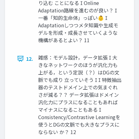
り込む ことになる  Online
Adaptation路線を進むのが良い？ 
一番「知的生命体」っぽい👶 
Adaptationしつつメタ知識や生成モ
デルを形成・成長させていくような
機構があるとよい？ 11
雑感：モデル設計，データ拡張  大
12.
きなネットワークのほうが汎化力も
上がる，という定説（？）はDGの文
脈でも成り 立っていそう   特徴抽出
器のテストドメイン上での気まぐれ
さが減る？？ データ拡張はドメイン
汎化力にプラスになることもあれば
マイナスになることもある 
Consistency/Contrastive Learningを
使うとDGの文脈でも大きなプラスに
ならない か？ 12