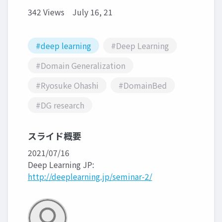
342 Views
July 16, 21
#deep learning
#Deep Learning
#Domain Generalization
#Ryosuke Ohashi
#DomainBed
#DG research
スライド概要
2021/07/16
Deep Learning JP:
http://deeplearning.jp/seminar-2/