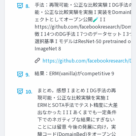
手法：再現可能・公正な比較実験  DG手法の
8.
能・公正な比較実験を実施  実装をDomainB
ェクトとしてオープン公開🧪  
https://github.com/facebookresearch/Dom
徴  14つのDG手法  7つのデータセット  3
選択基準  モデルはResNet-50 pretrained on
ImageNet 8
https://github.com/facebookresearch/D
結果：ERM(vanilla)がcompetitive 9
9.
まとめ，感想  まとめ  DG手法の再
10.
現可能・公正な比較実験を実施 
ERMとSOTA手法でテスト精度に大差
出なかった    あくまでも一定条件
下でのネガティブな結果にすぎない
ことには留意 今後の発展に向け，実
験コード(DomainBed)をオープン公