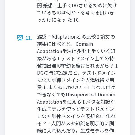
開 感想  上手くDGさせるために欠け
ているものは何か？を考える良いき
っかけになっ た 10
雑感：Adaptationとの比較  論文の
11.
結果に比べると，Domain
Adaptation手法は多少上手くいく印
象がある  テストドメイン上での特
徴抽出器の挙動を躾けられるから？ 
DGの問題設定だと，テストドメイン
に似た訓練ドメインを人海戦術で用
意 しまくるしかない？  ラベル付け
できなくてもUnsupervised Domain
Adaptationを使える  メタな知識や
生成モデルを使ってテストドメイン
に似た訓練ドメインを仮想 的に作れ
る？  人間がメタ知識を明示的に訓
練に入れ込んだり，生成モデルを作