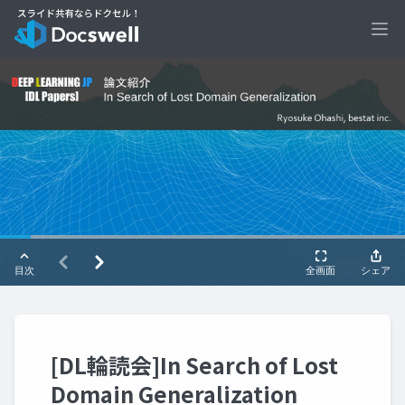
Ope
[DL輪読会]In Search of Lost
Domain Generalization