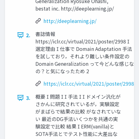
Generalization Ryosuke Ohashi,
bestat inc. http://deeplearning.jp/
http://deeplearning.jp/
書誌情報
2.
https://iclr.cc/virtual/2021/poster/2998 
選定理由  仕事で Domain Adaptation 手法
を試しており，それより難しい条件設定の
Domain Generalization って今どんな感じな
の？と気になったため 2
https://iclr.cc/virtual/2021/poster/2998
概要  問題   手法   ドメイン汎化が
3.
さかんに研究されているが，実験設定
がまばらで結果の比較 がなされていな
い 最近のDG手法いくつかを共通の実
験設定で比較 結果  ERM(vanilla)と
SOTA手法とでテスト性能に大差出な