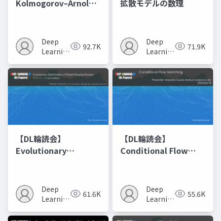
Kolmogorov–Arnold
拡散モデルの数理
Networks
Deep
Deep
92.7K
71.9K
Learning
Learning
JP
JP
【DL輪読会】
【DL輪読会】
Evolutionary
Conditional Flow
Optimization of
Matching
Model Merging
Recipes モデルマージ
Deep
Deep
61.6K
55.6K
の進化的最適化
Learning
Learning
JP
JP