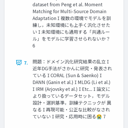
dataset from Peng et al. Moment
Matching for Multi-Source Domain
Adaptation  複数の環境でモデルを訓
練し，未知環境にも上手く汎化させた
い  未知環境にも通用する「共通ルー
ル」をモデルに学習させられないか？
6
問題：ドメイン汎化研究結果の乱立 
7.
近年DG手法がさかんに研究・発表され
ている  CORAL (Sun & Saenko) 
DANN (Ganin et al.)  MLDG (Li et al.)
 IRM (Arjovsky et al.)  Etc...  論文に
より扱っているデータセット，モデル
設計・選択基準，訓練テクニックが 異
なる  再現可能・公正な比較がなされ
ていない  研究・応用時に困る😭 7