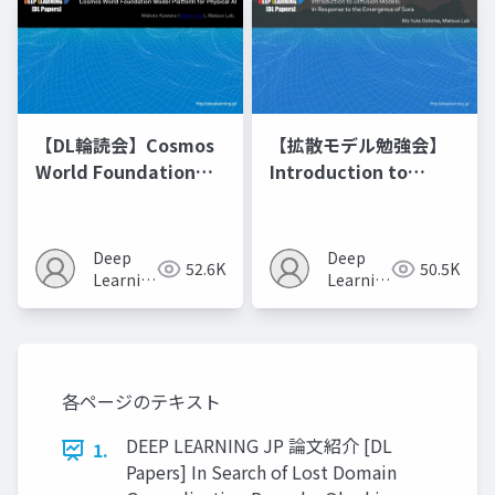
【DL輪読会】Cosmos
【拡散モデル勉強会】
World Foundation
Introduction to
Model Platform for
Diffusion Models
Physical AI
Deep
Deep
52.6K
50.5K
Learning
Learning
JP
JP
各ページのテキスト
DEEP LEARNING JP 論文紹介 [DL
1.
Papers] In Search of Lost Domain