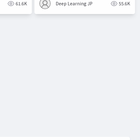
61.6K
Deep Learning JP
55.6K