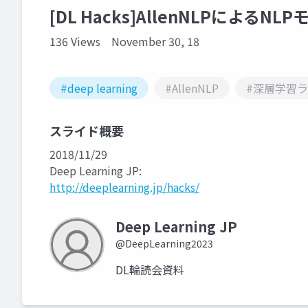
[DL Hacks]AllenNLPによる
136 Views
November 30, 18
#deep learning
#AllenNLP
#深層学習
スライド概要
2018/11/29
Deep Learning JP:
http://deeplearning.jp/hacks/
Deep Learning JP
@DeepLearning2023
DL輪読会資料