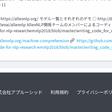
11
tps://allennlp.org/ モデル一覧とそれぞれのデモ ○ http://demo
hub.com/allenai/allennlp AllenNLP開発チームのメンバー
-for-nlp-researchemnlp2018/blob/master/writing_code_for_
allennlp.org/machine-comprehension
https://github.com
code-for-nlp-research-emnlp2018/blob/master/writing_code_
式会社アプルーシッド
利用規約
プライバシーポ