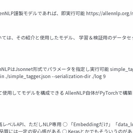
NLP謹製モデルであれば、即実行可能 https://allennlp.org/mo
その紹介と使用したモデル、 学習＆検証用のデータセットが公開されてい
nNLPはJsonnet形式でパラメータを指定し実行可能 simple_ta
ple_tagger.json --serialization-dir ./log 9
として使用してモデルを構成できる AllenNLP自体がPyTorch
高レベルAPI、ただしNLP専用 ○ 「Embeddingだけ」「dat
質には一定の安心感がある ○ Kerasとかでもそういうのがあるの