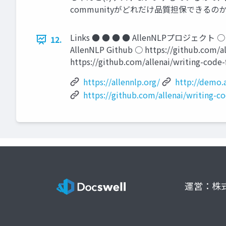
communityがどれだけ品質担保できるのか 
Links ● ● ● ● AllenNLPプロジェクト ○ ht
12.
AllenNLP Github ○ https://git
https://github.com/allenai/writing-code
https://allennlp.org/
http://demo.
https://github.com/allenai/writing-
運営：株