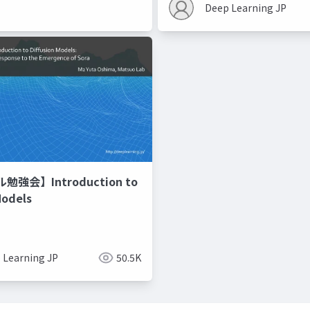
Deep Learning JP
強会】Introduction to
Models
 Learning JP
50.5K