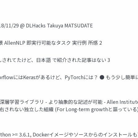
/29 @ DLHacks Takuya MATSUDATE
背景 AllenNLP 即実行可能なタスク 実行例 所感 2
が激推 しされてたけど、日本語 で紹介された記事はない 3
ensorflowにはKerasがあるけど、PyTorchには？ ● も
NLP特化の深層学習ライブラリ - より抽象的な記述が可能 - Allen Institute 
右されない独立した組織 (For Long-term growthと謳っている)
lp Python >= 3.6.1, Dockerイメージやソースからのインストール