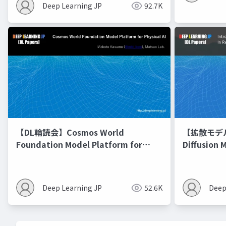
Deep Learning JP
92.7K
【DL輪読会】Cosmos World
【拡散モデル勉
Foundation Model Platform for
Diffusion 
Physical AI
Deep Learning JP
52.6K
Deep